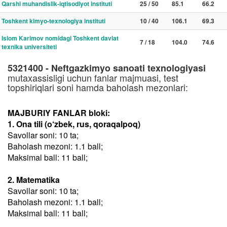
Qarshi muhandislik-iqtisodiyot instituti
25 / 50
85.1
66.2
Toshkent kimyo-texnologiya instituti
10 / 40
106.1
69.3
Islom Karimov nomidagi Toshkent davlat
7 / 18
104.0
74.6
texnika universiteti
5321400 - Neftgazkimyo sanoati texnologiyasi
mutaxassisligi uchun fanlar majmuasi, test
topshiriqlari soni hamda baholash mezonlari:
MAJBURIY FANLAR bloki:
1. Ona tili (o‘zbek, rus, qoraqalpoq)
Savollar soni: 10 ta;
Baholash mezoni: 1.1 ball;
Maksimal ball: 11 ball;
2. Matematika
Savollar soni: 10 ta;
Baholash mezoni: 1.1 ball;
Maksimal ball: 11 ball;