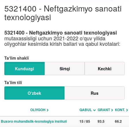
5321400 - Neftgazkimyo sanoati
texnologiyasi
5321400 - Neftgazkimyo sanoati texnologiyasi
mutaxassisligi uchun 2021-2022 o‘quv yilida
oliygohlar kesimida kirish ballari va qabul kvotalari:
Taʼlim shakli
Kunduzgi
Sirtqi
Kechki
Ta’lim tili
O‘zbek
Rus
OLIYGOH
QABUL
GRANT
KONT.
Buxoro muhandislik-texnologiya instituti
15 / 85
93.5
66.2