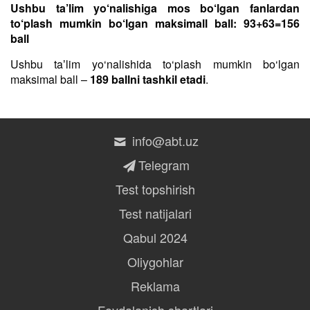
Ushbu ta’lim yo‘nalishiga mos bo‘lgan fanlardan
to‘plash mumkin bo‘lgan maksimall ball: 93+63=156
ball
Ushbu taʼlim yo‘nalishida to‘plash mumkin bo‘lgan
maksimal ball –
189 ballni tashkil etadi
.
info@abt.uz
Telegram
Test topshirish
Test natijalari
Qabul 2024
Oliygohlar
Reklama