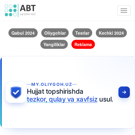
Toggl
navig
Qabul 2024
Oliygohlar
Testlar
Kechki 2024
Yangiliklar
Reklama
MY.OLIYGOH.UZ
Hujjat topshirishda
tezkor, qulay va xavfsiz
usul.