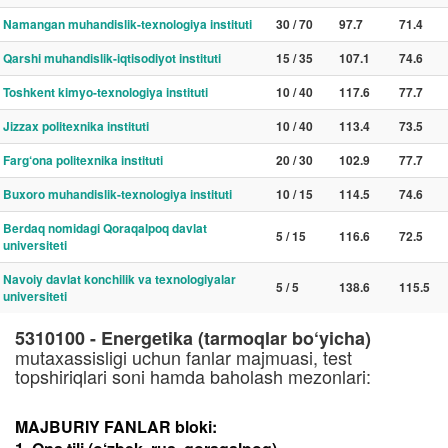
Namangan muhandislik-texnologiya instituti
30 / 70
97.7
71.4
Qarshi muhandislik-iqtisodiyot instituti
15 / 35
107.1
74.6
Toshkent kimyo-texnologiya instituti
10 / 40
117.6
77.7
Jizzax politexnika instituti
10 / 40
113.4
73.5
Farg‘ona politexnika instituti
20 / 30
102.9
77.7
Buxoro muhandislik-texnologiya instituti
10 / 15
114.5
74.6
Berdaq nomidagi Qoraqalpoq davlat
5 / 15
116.6
72.5
universiteti
Navoiy davlat konchilik va texnologiyalar
5 / 5
138.6
115.5
universiteti
5310100 - Energetika (tarmoqlar bo‘yicha)
mutaxassisligi uchun fanlar majmuasi, test
topshiriqlari soni hamda baholash mezonlari:
MAJBURIY FANLAR bloki: