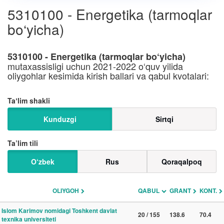
5310100 - Energetika (tarmoqlar
bo‘yicha)
5310100 - Energetika (tarmoqlar bo‘yicha)
mutaxassisligi uchun 2021-2022 o‘quv yilida
oliygohlar kesimida kirish ballari va qabul kvotalari:
Taʼlim shakli
Kunduzgi
Sirtqi
Ta’lim tili
O‘zbek
Rus
Qoraqalpoq
OLIYGOH
QABUL
GRANT
KONT.
Islom Karimov nomidagi Toshkent davlat
20 / 155
138.6
70.4
texnika universiteti