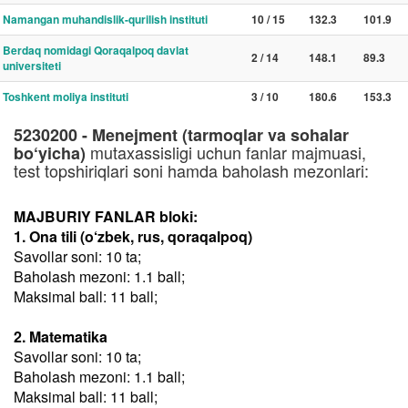
Namangan muhandislik-qurilish instituti
10 / 15
132.3
101.9
Berdaq nomidagi Qoraqalpoq davlat
2 / 14
148.1
89.3
universiteti
Toshkent moliya instituti
3 / 10
180.6
153.3
5230200 - Menejment (tarmoqlar va sohalar
mutaxassisligi uchun fanlar majmuasi,
bo‘yicha)
test topshiriqlari soni hamda baholash mezonlari:
MAJBURIY FANLAR bloki:
1. Ona tili (o‘zbek, rus, qoraqalpoq)
Savollar soni: 10 ta;
Baholash mezoni: 1.1 ball;
Maksimal ball: 11 ball;
2. Matematika
Savollar soni: 10 ta;
Baholash mezoni: 1.1 ball;
Maksimal ball: 11 ball;