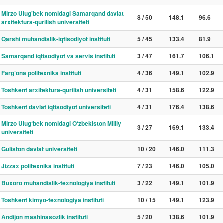
Mirzo Ulug'bek nomidagi Samarqand davlat
8 / 50
148.1
96.6
arxitektura-qurilish universiteti
Qarshi muhandislik-iqtisodiyot instituti
5 / 45
133.4
81.9
Samarqand iqtisodiyot va servis instituti
3 / 47
161.7
106.1
Farg‘ona politexnika instituti
4 / 36
149.1
102.9
Toshkent arxitektura-qurilish universiteti
4 / 31
158.6
122.9
Toshkent davlat iqtisodiyot universiteti
4 / 31
176.4
138.6
Mirzo Ulug‘bek nomidagi O‘zbekiston Milliy
3 / 27
169.1
133.4
universiteti
Guliston davlat universiteti
10 / 20
146.0
111.3
Jizzax politexnika instituti
7 / 23
146.0
105.0
Buxoro muhandislik-texnologiya instituti
3 / 22
149.1
101.9
Toshkent kimyo-texnologiya instituti
10 / 15
149.1
123.9
Andijon mashinasozlik instituti
5 / 20
138.6
101.9