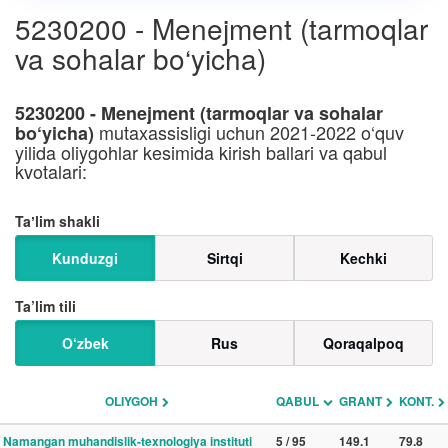
5230200 - Menejment (tarmoqlar
va sohalar bo‘yicha)
5230200 - Menejment (tarmoqlar va sohalar
mutaxassisligi uchun 2021-2022 o‘quv
bo‘yicha)
yilida oliygohlar kesimida kirish ballari va qabul
kvotalari:
Taʼlim shakli
Kunduzgi
Sirtqi
Kechki
Ta’lim tili
O‘zbek
Rus
Qoraqalpoq
OLIYGOH
QABUL
GRANT
KONT.
Namangan muhandislik-texnologiya instituti
5 / 95
149.1
79.8