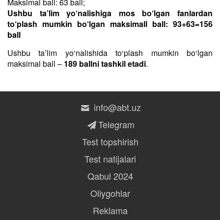
Maksimal ball: 63 ball;
Ushbu ta’lim yo‘nalishiga mos bo‘lgan fanlardan
to‘plash mumkin bo‘lgan maksimall ball: 93+63=156
ball
Ushbu taʼlim yo‘nalishida to‘plash mumkin bo‘lgan
maksimal ball –
189 ballni tashkil etadi
.
info@abt.uz
Telegram
Test topshirish
Test natijalari
Qabul 2024
Oliygohlar
Reklama