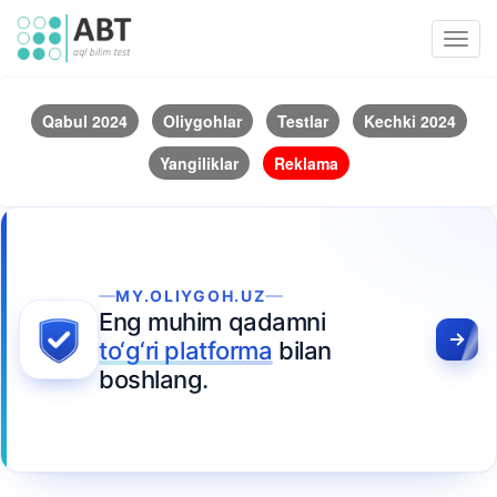
Toggl
navig
Qabul 2024
Oliygohlar
Testlar
Kechki 2024
Yangiliklar
Reklama
MY.OLIYGOH.UZ
Eng muhim qadamni
to‘g‘ri platforma
bilan
boshlang.