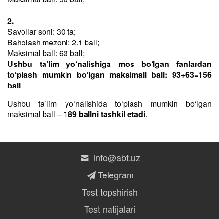
2.
Savollar soni: 30 ta;
Baholash mezoni: 2.1 ball;
Maksimal ball: 63 ball;
Ushbu ta’lim yo‘nalishiga mos bo‘lgan fanlardan
to‘plash mumkin bo‘lgan maksimall ball: 93+63=156
ball
Ushbu taʼlim yo‘nalishida to‘plash mumkin bo‘lgan
maksimal ball –
189 ballni tashkil etadi
.
info@abt.uz
Telegram
Test topshirish
Test natijalari