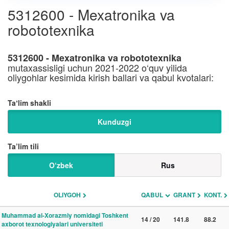
5312600 - Mexatronika va
robototexnika
5312600 - Mexatronika va robototexnika
mutaxassisligi uchun 2021-2022 o‘quv yilida
oliygohlar kesimida kirish ballari va qabul kvotalari:
Taʼlim shakli
Kunduzgi
Ta’lim tili
O‘zbek
Rus
OLIYGOH
QABUL
GRANT
KONT.
Muhammad al-Xorazmiy nomidagi Toshkent
14 / 20
141.8
88.2
axborot texnologiyalari universiteti