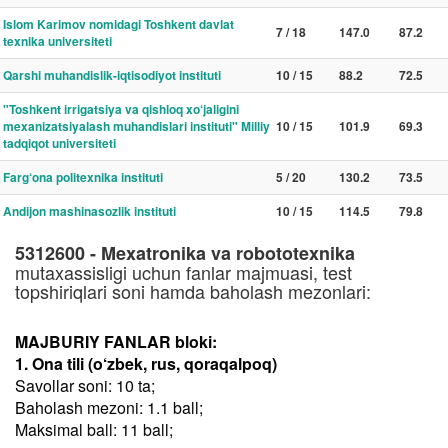
Islom Karimov nomidagi Toshkent davlat
7 / 18
147.0
87.2
texnika universiteti
Qarshi muhandislik-iqtisodiyot instituti
10 / 15
88.2
72.5
"Toshkent irrigatsiya va qishloq xo‘jaligini
mexanizatsiyalash muhandislari instituti" Milliy
10 / 15
101.9
69.3
tadqiqot universiteti
Farg‘ona politexnika instituti
5 / 20
130.2
73.5
Andijon mashinasozlik instituti
10 / 15
114.5
79.8
5312600 - Mexatronika va robototexnika
mutaxassisligi uchun fanlar majmuasi, test
topshiriqlari soni hamda baholash mezonlari:
MAJBURIY FANLAR bloki:
1. Ona tili (o‘zbek, rus, qoraqalpoq)
Savollar soni: 10 ta;
Baholash mezoni: 1.1 ball;
Maksimal ball: 11 ball;