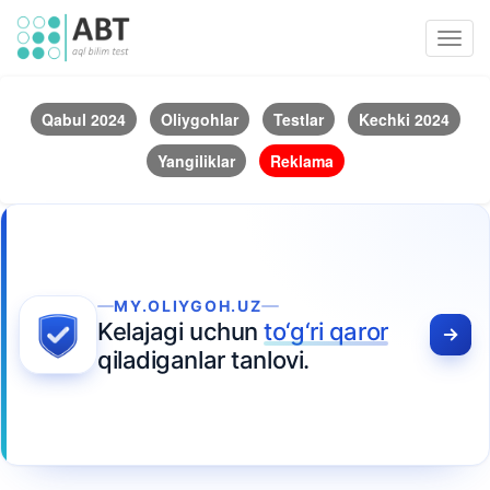
Toggl
navig
Qabul 2024
Oliygohlar
Testlar
Kechki 2024
Yangiliklar
Reklama
MY.OLIYGOH.UZ
Kelajagi uchun
to‘g‘ri qaror
qiladiganlar tanlovi.