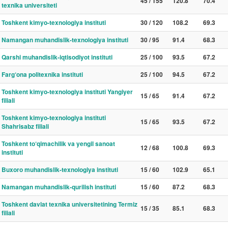
45 / 155
120.8
70.4
texnika universiteti
Toshkent kimyo-texnologiya instituti
30 / 120
108.2
69.3
Namangan muhandislik-texnologiya instituti
30 / 95
91.4
68.3
Qarshi muhandislik-iqtisodiyot instituti
25 / 100
93.5
67.2
Farg‘ona politexnika instituti
25 / 100
94.5
67.2
Toshkent kimyo-texnologiya instituti Yangiyer
15 / 65
91.4
67.2
filiali
Toshkent kimyo-texnologiya instituti
15 / 65
93.5
67.2
Shahrisabz filiali
Toshkent to‘qimachilik va yengil sanoat
12 / 68
100.8
69.3
instituti
Buxoro muhandislik-texnologiya instituti
15 / 60
102.9
65.1
Namangan muhandislik-qurilish instituti
15 / 60
87.2
68.3
Toshkent davlat texnika universitetining Termiz
15 / 35
85.1
68.3
filiali