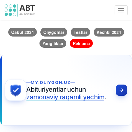
Toggl
navig
Qabul 2024
Oliygohlar
Testlar
Kechki 2024
Yangiliklar
Reklama
MY.OLIYGOH.UZ
Abituriyentlar uchun
zamonaviy raqamli yechim
.