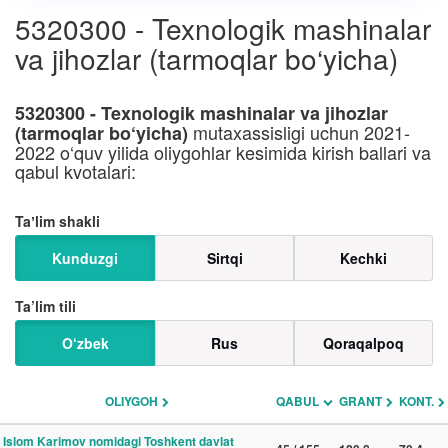
5320300 - Texnologik mashinalar
va jihozlar (tarmoqlar bo‘yicha)
5320300 - Texnologik mashinalar va jihozlar
mutaxassisligi uchun 2021-
(tarmoqlar bo‘yicha)
2022 o‘quv yilida oliygohlar kesimida kirish ballari va
qabul kvotalari:
Taʼlim shakli
Kunduzgi
Sirtqi
Kechki
Ta’lim tili
O‘zbek
Rus
Qoraqalpoq
OLIYGOH
QABUL
GRANT
KONT.
Islom Karimov nomidagi Toshkent davlat