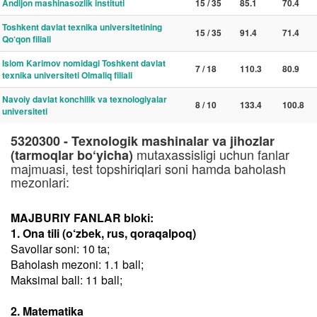
Andijon mashinasozlik instituti
15 / 35
85.1
70.4
Toshkent davlat texnika universitetining
15 / 35
91.4
71.4
Qo‘qon filiali
Islom Karimov nomidagi Toshkent davlat
7 / 18
110.3
80.9
texnika universiteti Olmaliq filiali
Navoiy davlat konchilik va texnologiyalar
8 / 10
133.4
100.8
universiteti
5320300 - Texnologik mashinalar va jihozlar
mutaxassisligi uchun fanlar
(tarmoqlar bo‘yicha)
majmuasi, test topshiriqlari soni hamda baholash
mezonlari:
MAJBURIY FANLAR bloki:
1. Ona tili (o‘zbek, rus, qoraqalpoq)
Savollar soni: 10 ta;
Baholash mezoni: 1.1 ball;
Maksimal ball: 11 ball;
2. Matematika