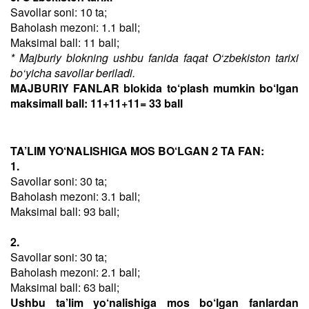
Savollar soni: 10 ta;
Baholash mezoni: 1.1 ball;
Maksimal ball: 11 ball;
* Majburiy blokning ushbu fanida faqat O‘zbekiston tarixi
bo‘yicha savollar beriladi.
MAJBURIY FANLAR blokida to‘plash mumkin bo‘lgan
maksimall ball: 11+11+11= 33 ball
TA’LIM YO‘NALISHIGA MOS BO‘LGAN 2 TA FAN:
1.
Savollar soni: 30 ta;
Baholash mezoni: 3.1 ball;
Maksimal ball: 93 ball;
2.
Savollar soni: 30 ta;
Baholash mezoni: 2.1 ball;
Maksimal ball: 63 ball;
Ushbu ta’lim yo‘nalishiga mos bo‘lgan fanlardan