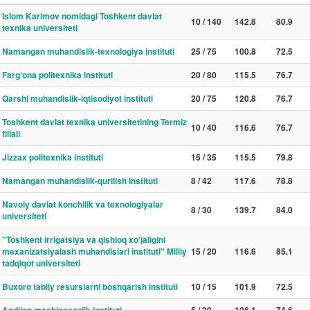
Islom Karimov nomidagi Toshkent davlat
10 / 140
142.8
80.9
texnika universiteti
Namangan muhandislik-texnologiya instituti
25 / 75
100.8
72.5
Farg‘ona politexnika instituti
20 / 80
115.5
76.7
Qarshi muhandislik-iqtisodiyot instituti
20 / 75
120.8
76.7
Toshkent davlat texnika universitetining Termiz
10 / 40
116.6
76.7
filiali
Jizzax politexnika instituti
15 / 35
115.5
79.8
Namangan muhandislik-qurilish instituti
8 / 42
117.6
78.8
Navoiy davlat konchilik va texnologiyalar
8 / 30
139.7
84.0
universiteti
"Toshkent irrigatsiya va qishloq xo‘jaligini
mexanizatsiyalash muhandislari instituti" Milliy
15 / 20
116.6
85.1
tadqiqot universiteti
Buxoro tabiiy resurslarni boshqarish instituti
10 / 15
101.9
72.5