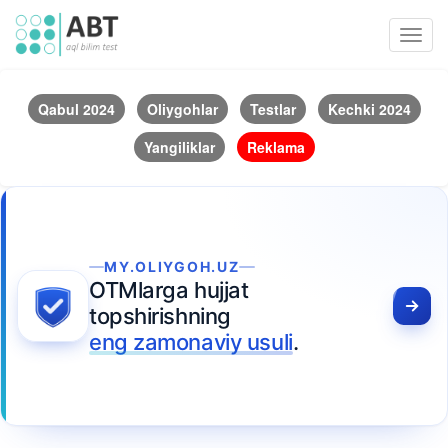
Toggl
navig
Qabul 2024
Oliygohlar
Testlar
Kechki 2024
Yangiliklar
Reklama
MY.OLIYGOH.UZ
OTMlarga hujjat
topshirishning
eng zamonaviy usuli
.