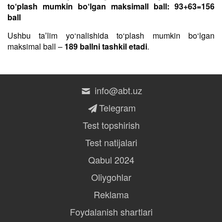
to‘plash mumkin bo‘lgan maksimall ball: 93+63=156
ball
Ushbu taʼlim yo‘nalishida to‘plash mumkin bo‘lgan
maksimal ball –
189 ballni tashkil etadi
.
info@abt.uz
Telegram
Test topshirish
Test natijalari
Qabul 2024
Oliygohlar
Reklama
Foydalanish shartlari