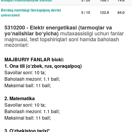
Andijon mashinasozlik instituti
5 / 20
106.1
74.6
Berdaq nomidagi Qoraqalpoq davlat
5 / 15
122.9
84.0
universiteti
5310200 - Elektr energetikasi (tarmoqlar va
mutaxassisligi uchun fanlar
yo‘nalishlar bo‘yicha)
majmuasi, test topshiriqlari soni hamda baholash
mezonlari:
MAJBURIY FANLAR bloki:
1. Ona tili (o‘zbek, rus, qoraqalpoq)
Savollar soni: 10 ta;
Baholash mezoni: 1.1 ball;
Maksimal ball: 11 ball;
2. Matematika
Savollar soni: 10 ta;
Baholash mezoni: 1.1 ball;
Maksimal ball: 11 ball;
3. O‘zbekiston tarixi*