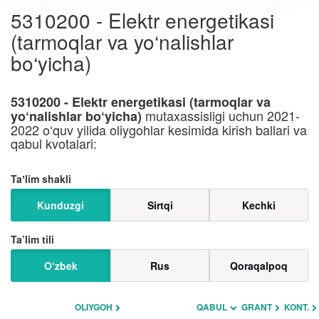
5310200 - Elektr energetikasi
(tarmoqlar va yo‘nalishlar
bo‘yicha)
5310200 - Elektr energetikasi (tarmoqlar va
mutaxassisligi uchun 2021-
yo‘nalishlar bo‘yicha)
2022 o‘quv yilida oliygohlar kesimida kirish ballari va
qabul kvotalari:
Taʼlim shakli
Kunduzgi
Sirtqi
Kechki
Ta’lim tili
O‘zbek
Rus
Qoraqalpoq
OLIYGOH
QABUL
GRANT
KONT.