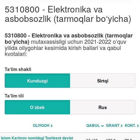
5310800 - Elektronika va
asbobsozlik (tarmoqlar bo‘yicha)
5310800 - Elektronika va asbobsozlik (tarmoqlar
mutaxassisligi uchun 2021-2022 o‘quv
bo‘yicha)
yilida oliygohlar kesimida kirish ballari va qabul
kvotalari:
Taʼlim shakli
Kunduzgi
Sirtqi
Ta’lim tili
O‘zbek
Rus
OLIYGOH
QABUL
GRANT
KONT.
Islom Karimov nomidagi Toshkent davlat