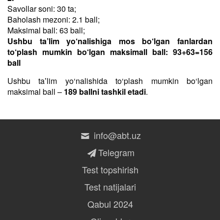
Savollar soni: 30 ta;
Baholash mezoni: 2.1 ball;
Maksimal ball: 63 ball;
Ushbu ta’lim yo‘nalishiga mos bo‘lgan fanlardan
to‘plash mumkin bo‘lgan maksimall ball: 93+63=156
ball
Ushbu taʼlim yo‘nalishida to‘plash mumkin bo‘lgan
maksimal ball –
189 ballni tashkil etadi
.
info@abt.uz
Telegram
Test topshirish
Test natijalari
Qabul 2024