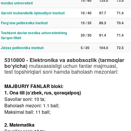
15 / 60
125.0
73.5
texnika universiteti
Qarshi muhandislik-iqtisodiyot instituti
10 / 40
97.7
71.4
Farg‘ona politexnika instituti
15 / 35
89.3
70.4
Toshkent davlat texnika universitetining
20 / 30
91.4
71.4
Qo‘qon filiali
Jizzax politexnika instituti
5 / 20
104.0
72.5
5310800 - Elektronika va asbobsozlik (tarmoqlar
mutaxassisligi uchun fanlar majmuasi,
bo‘yicha)
test topshiriqlari soni hamda baholash mezonlari:
MAJBURIY FANLAR bloki:
1. Ona tili (o‘zbek, rus, qoraqalpoq)
Savollar soni: 10 ta;
Baholash mezoni: 1.1 ball;
Maksimal ball: 11 ball;
2. Matematika