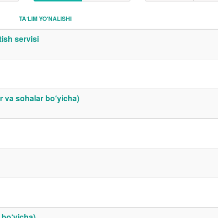
TAʼLIM YO‘NALISHI
tish servisi
ar va sohalar bo‘yicha)
 bo‘yicha)