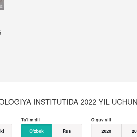
5-
OGIYA INSTITUTIDA 2022 YIL UCHUN 
Ta’lim tili
O‘quv yili
ki
O‘zbek
Rus
2020
20