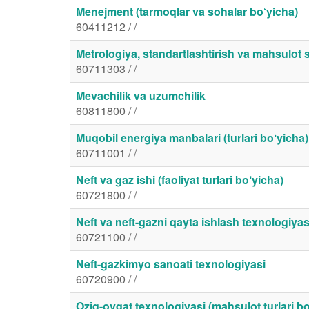
Menejment (tarmoqlar va sohalar bo‘yicha)
60411212 / /
Metrologiya, standartlashtirish va mahsulot s
60711303 / /
Mevachilik va uzumchilik
60811800 / /
Muqobil energiya manbalari (turlari bo‘yicha)
60711001 / /
Neft va gaz ishi (faoliyat turlari bo‘yicha)
60721800 / /
Neft va neft-gazni qayta ishlash texnologiyas
60721100 / /
Neft-gazkimyo sanoati texnologiyasi
60720900 / /
Oziq-ovqat texnologiyasi (mahsulot turlari bo