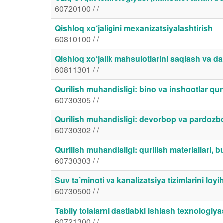
60720100 / /
Qishloq xo‘jaligini mexanizatsiyalashtirish
60810100 / /
Qishloq xo‘jalik mahsulotlarini saqlash va da
60811301 / /
Qurilish muhandisligi: bino va inshootlar quri
60730305 / /
Qurilish muhandisligi: devorbop va pardozbop
60730302 / /
Qurilish muhandisligi: qurilish materiallari, 
60730303 / /
Suv ta’minoti va kanalizatsiya tizimlarini loyi
60730500 / /
Tabiiy tolalarni dastlabki ishlash texnologiy
60721300 / /