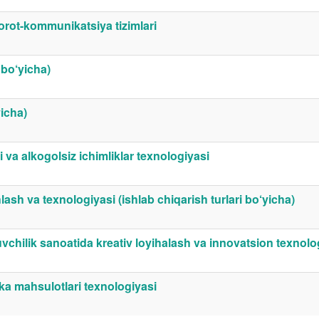
rot-kommunikatsiya tizimlari
 bo‘yicha)
yicha)
i va alkogolsiz ichimliklar texnologiyasi
ash va texnologiyasi (ishlab chiqarish turlari bo‘yicha)
kuvchilik sanoatida kreativ loyihalash va innovatsion texnolo
ika mahsulotlari texnologiyasi