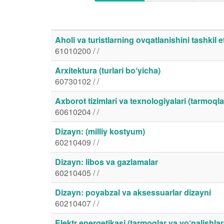
Aholi va turistlarning ovqatlanishini tashkil e
61010200 / /
Arxitektura (turlari bo‘yicha)
60730102 / /
Axborot tizimlari va texnologiyalari (tarmoql
60610204 / /
Dizayn: (milliy kostyum)
60210409 / /
Dizayn: libos va gazlamalar
60210405 / /
Dizayn: poyabzal va aksessuarlar dizayni
60210407 / /
Elektr energetikasi (tarmoqlar va yo‘nalishlar