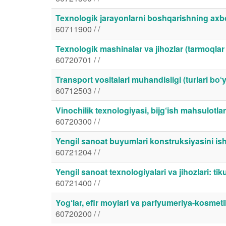
Texnologik jarayonlarni boshqarishning axbo
60711900 / /
Texnologik mashinalar va jihozlar (tarmoqlar
60720701 / /
Transport vositalari muhandisligi (turlari bo‘
60712503 / /
Vinochilik texnologiyasi, bijg‘ish mahsulotlar
60720300 / /
Yengil sanoat buyumlari konstruksiyasini ishl
60721204 / /
Yengil sanoat texnologiyalari va jihozlari: ti
60721400 / /
Yog‘lar, efir moylari va parfyumeriya-kosmet
60720200 / /