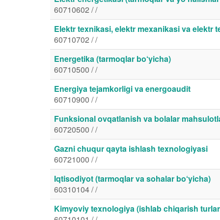
60710602 / /
Elektr texnikasi, elektr mexanikasi va elektr 
60710702 / /
Energetika (tarmoqlar bo‘yicha)
60710500 / /
Energiya tejamkorligi va energoaudit
60710900 / /
Funksional ovqatlanish va bolalar mahsulotla
60720500 / /
Gazni chuqur qayta ishlash texnologiyasi
60721000 / /
Iqtisodiyot (tarmoqlar va sohalar bo‘yicha)
60310104 / /
Kimyoviy texnologiya (ishlab chiqarish turlar
60710101 / /