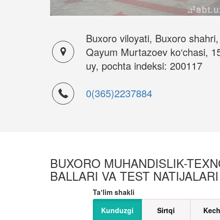
Buxoro viloyati, Buxoro shahri,
Qayum Murtazoev ko‘chasi, 1
uy, pochta indeksi: 200117
0(365)2237884
BUXORO MUHANDISLIK-TEXNOL
BALLARI VA TEST NATIJALARI
Taʼlim shakli
Kunduzgi
Sirtqi
Kech