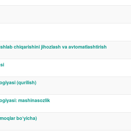
shlab chiqarishini jihozlash va avtomatlashtirish
si
giyasi (qurilish)
logiyasi: mashinasozlik
rmoqlar bo‘yicha)