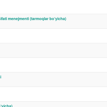
ifati menejmenti (tarmoqlar bo‘yicha)
i
‘yicha)