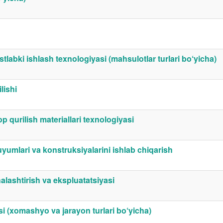
stlabki ishlash texnologiyasi (mahsulotlar turlari bo‘yicha)
lishi
 qurilish materiallari texnologiyasi
buyumlari va konstruksiyalarini ishlab chiqarish
halashtirish va ekspluatatsiyasi
asi (xomashyo va jarayon turlari bo‘yicha)