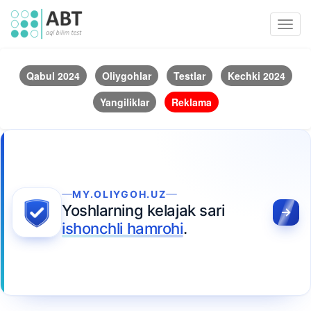
Toggl
navig
Qabul 2024
Oliygohlar
Testlar
Kechki 2024
Yangiliklar
Reklama
MY.OLIYGOH.UZ
Yoshlarning kelajak sari
ishonchli hamrohi
.