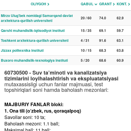
OLIYGOH
QABUL
GRANT
KONT.
Mirzo Ulug'bek nomidagi Samarqand davlat
20 / 60
74.0
62.9
arxitektura-qurilish universiteti
Qarshi muhandislik-iqtisodiyot instituti
15 / 35
69.1
59.7
Toshkent arxitektura-qurilish universiteti
4 / 31
91.6
63.1
Jizzax politexnika instituti
10 / 15
68.3
63.8
Buxoro muhandislik-texnologiya instituti
5 / 20
68.6
60.9
60730500 - Suv ta’minoti va kanalizatsiya
tizimlarini loyihalashtirish va ekspluatatsiyasi
mutaxassisligi uchun fanlar majmuasi, test
topshiriqlari soni hamda baholash mezonlari:
MAJBURIY FANLAR bloki:
1. Ona tili (o‘zbek, rus, qoraqalpoq)
Savollar soni: 10 ta;
Baholash mezoni: 1.1 ball;
Maksimal ball: 11 ball;