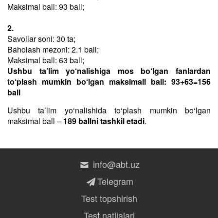
Maksimal ball: 93 ball;
2.
Savollar soni: 30 ta;
Baholash mezoni: 2.1 ball;
Maksimal ball: 63 ball;
Ushbu ta’lim yo‘nalishiga mos bo‘lgan fanlardan
to‘plash mumkin bo‘lgan maksimall ball: 93+63=156
ball
Ushbu taʼlim yo‘nalishida to‘plash mumkin bo‘lgan
maksimal ball –
189 ballni tashkil etadi
.
info@abt.uz
Telegram
Test topshirish
Test natijalari