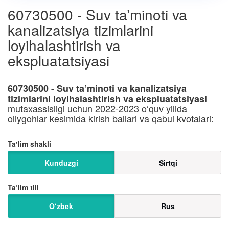
60730500 - Suv ta’minoti va
kanalizatsiya tizimlarini
loyihalashtirish va
ekspluatatsiyasi
60730500 - Suv ta’minoti va kanalizatsiya
tizimlarini loyihalashtirish va ekspluatatsiyasi
mutaxassisligi uchun 2022-2023 o‘quv yilida
oliygohlar kesimida kirish ballari va qabul kvotalari:
Taʼlim shakli
Kunduzgi
Sirtqi
Ta’lim tili
O‘zbek
Rus