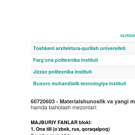
OLIYGO
Toshkent arxitektura-qurilish universiteti
Farg‘ona politexnika instituti
Jizzax politexnika instituti
Buxoro muhandislik-texnologiya instituti
60720603 - Materialshunoslik va yangi mat
hamda baholash mezonlari:
MAJBURIY FANLAR bloki:
1. Ona tili (o‘zbek, rus, qoraqalpoq)