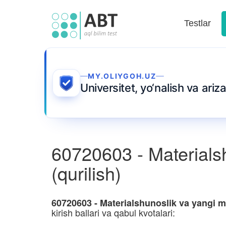
Testlar
MY.OLIYGOH.UZ
Universitet, yo‘nalish va ari
60720603 - Materialsh
(qurilish)
60720603 - Materialshunoslik va yangi mat
kirish ballari va qabul kvotalari: