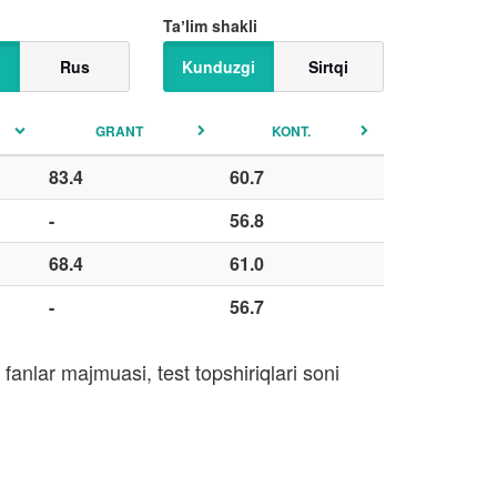
Taʼlim shakli
Rus
Kunduzgi
Sirtqi
GRANT
KONT.
83.4
60.7
-
56.8
68.4
61.0
-
56.7
fanlar majmuasi, test topshiriqlari soni