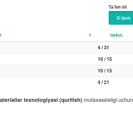
Ta’lim tili
O‘zbek
H
QABUL
4 / 31
10 / 15
10 / 15
4 / 21
mutaxassisligi uchun 
eriallar texnologiyasi (qurilish)