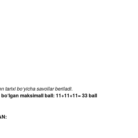
 tarixi bo‘yicha savollar beriladi.
‘lgan maksimall ball: 11+11+11= 33 ball
AN: