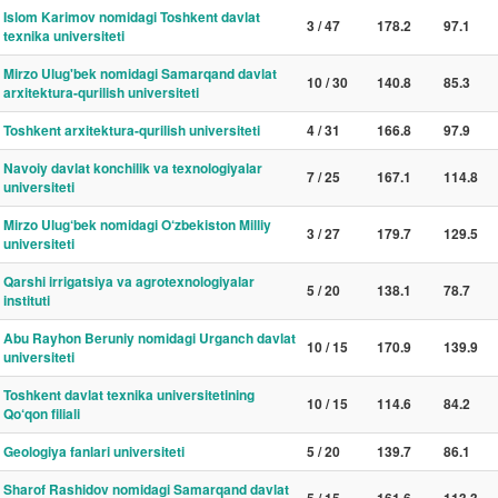
Islom Karimov nomidagi Toshkent davlat
3 / 47
178.2
97.1
texnika universiteti
Mirzo Ulug'bek nomidagi Samarqand davlat
10 / 30
140.8
85.3
arxitektura-qurilish universiteti
Toshkent arxitektura-qurilish universiteti
4 / 31
166.8
97.9
Navoiy davlat konchilik va texnologiyalar
7 / 25
167.1
114.8
universiteti
Mirzo Ulug‘bek nomidagi O‘zbekiston Milliy
3 / 27
179.7
129.5
universiteti
Qarshi irrigatsiya va agrotexnologiyalar
5 / 20
138.1
78.7
instituti
Abu Rayhon Beruniy nomidagi Urganch davlat
10 / 15
170.9
139.9
universiteti
Toshkent davlat texnika universitetining
10 / 15
114.6
84.2
Qo‘qon filiali
Geologiya fanlari universiteti
5 / 20
139.7
86.1
Sharof Rashidov nomidagi Samarqand davlat