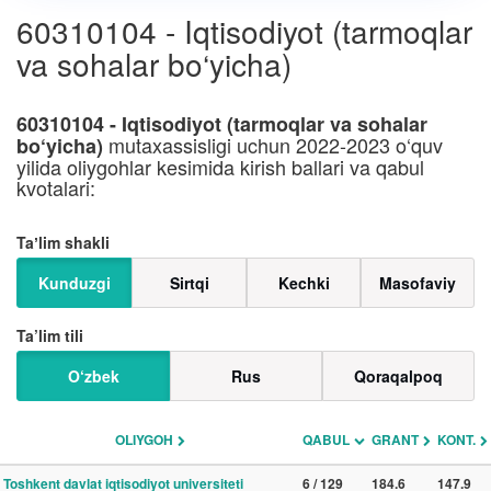
60310104 - Iqtisodiyot (tarmoqlar
va sohalar bo‘yicha)
60310104 - Iqtisodiyot (tarmoqlar va sohalar
mutaxassisligi uchun 2022-2023 o‘quv
bo‘yicha)
yilida oliygohlar kesimida kirish ballari va qabul
kvotalari:
Taʼlim shakli
Kunduzgi
Sirtqi
Kechki
Masofaviy
Ta’lim tili
O‘zbek
Rus
Qoraqalpoq
OLIYGOH
QABUL
GRANT
KONT.
Toshkent davlat iqtisodiyot universiteti
6 / 129
184.6
147.9