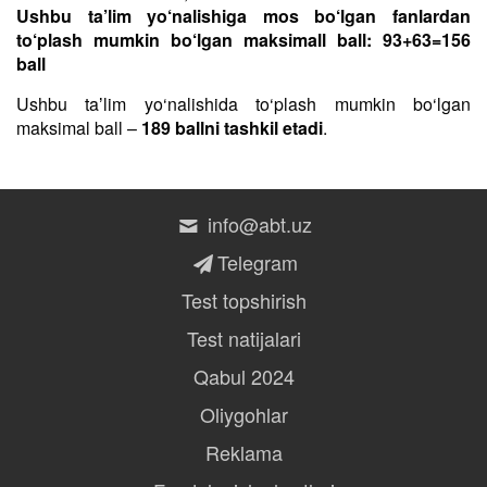
Ushbu ta’lim yo‘nalishiga mos bo‘lgan fanlardan
to‘plash mumkin bo‘lgan maksimall ball: 93+63=156
ball
Ushbu taʼlim yo‘nalishida to‘plash mumkin bo‘lgan
maksimal ball –
189 ballni tashkil etadi
.
info@abt.uz
Telegram
Test topshirish
Test natijalari
Qabul 2024
Oliygohlar
Reklama