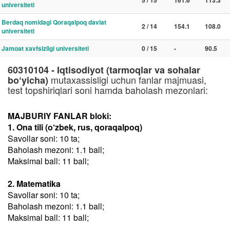
5 / 15
161.6
113.3
universiteti
Berdaq nomidagi Qoraqalpoq davlat
2 / 14
154.1
108.0
universiteti
Jamoat xavfsizligi universiteti
0 / 15
-
90.5
60310104 - Iqtisodiyot (tarmoqlar va sohalar
mutaxassisligi uchun fanlar majmuasi,
bo‘yicha)
test topshiriqlari soni hamda baholash mezonlari:
MAJBURIY FANLAR bloki:
1. Ona tili (o‘zbek, rus, qoraqalpoq)
Savollar soni: 10 ta;
Baholash mezoni: 1.1 ball;
Maksimal ball: 11 ball;
2. Matematika
Savollar soni: 10 ta;
Baholash mezoni: 1.1 ball;
Maksimal ball: 11 ball;