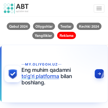
Toggl
navig
Qabul 2024
Oliygohlar
Testlar
Kechki 2024
Yangiliklar
Reklama
MY.OLIYGOH.UZ
Eng muhim qadamni
to‘g‘ri platforma
bilan
boshlang.