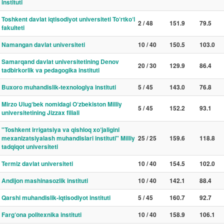
instituti
Toshkent davlat iqtisodiyot universiteti To‘rtko‘l
2 / 48
151.9
79.5
fakulteti
Namangan davlat universiteti
10 / 40
150.5
103.0
Samarqand davlat universitetining Denov
20 / 30
129.9
86.4
tadbirkorlik va pedagogika instituti
Buxoro muhandislik-texnologiya instituti
5 / 45
143.0
76.8
Mirzo Ulug‘bek nomidagi O‘zbekiston Milliy
5 / 45
152.2
93.1
universitetining Jizzax filiali
"Toshkent irrigatsiya va qishloq xo‘jaligini
mexanizatsiyalash muhandislari instituti" Milliy
25 / 25
159.6
118.8
tadqiqot universiteti
Termiz davlat universiteti
10 / 40
154.5
102.0
Andijon mashinasozlik instituti
10 / 40
142.1
88.4
Qarshi muhandislik-iqtisodiyot instituti
5 / 45
160.7
92.7
Farg‘ona politexnika instituti
10 / 40
158.9
106.1