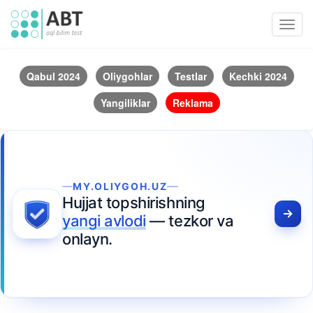
Toggl
navig
Qabul 2024
Oliygohlar
Testlar
Kechki 2024
Yangiliklar
Reklama
MY.OLIYGOH.UZ
Hujjat topshirishning
yangi avlodi
— tezkor va
onlayn.