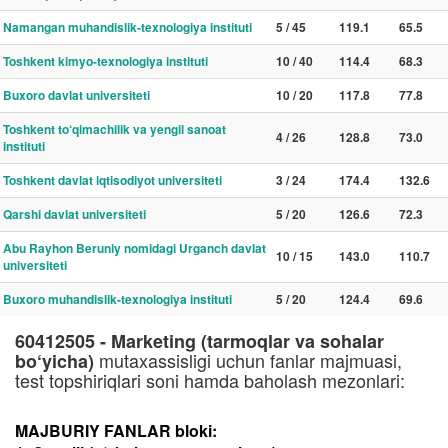
Namangan muhandislik-texnologiya instituti
5 / 45
119.1
65.5
Toshkent kimyo-texnologiya instituti
10 / 40
114.4
68.3
Buxoro davlat universiteti
10 / 20
117.8
77.8
Toshkent to‘qimachilik va yengil sanoat
4 / 26
128.8
73.0
instituti
Toshkent davlat iqtisodiyot universiteti
3 / 24
174.4
132.6
Qarshi davlat universiteti
5 / 20
126.6
72.3
Abu Rayhon Beruniy nomidagi Urganch davlat
10 / 15
143.0
110.7
universiteti
Buxoro muhandislik-texnologiya instituti
5 / 20
124.4
69.6
60412505 - Marketing (tarmoqlar va sohalar
mutaxassisligi uchun fanlar majmuasi,
bo‘yicha)
test topshiriqlari soni hamda baholash mezonlari:
MAJBURIY FANLAR bloki: