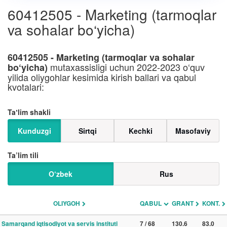
60412505 - Marketing (tarmoqlar
va sohalar bo‘yicha)
60412505 - Marketing (tarmoqlar va sohalar
mutaxassisligi uchun 2022-2023 o‘quv
bo‘yicha)
yilida oliygohlar kesimida kirish ballari va qabul
kvotalari:
Taʼlim shakli
Kunduzgi
Sirtqi
Kechki
Masofaviy
Ta’lim tili
O‘zbek
Rus
OLIYGOH
QABUL
GRANT
KONT.
Samarqand iqtisodiyot va servis instituti
7 / 68
130.6
83.0