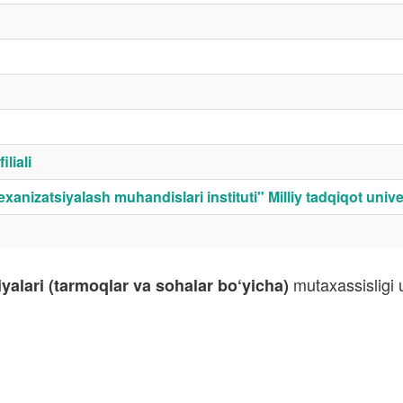
liali
exanizatsiyalash muhandislari instituti" Milliy tadqiqot univer
mutaxassisligi u
iyalari (tarmoqlar va sohalar bo‘yicha)