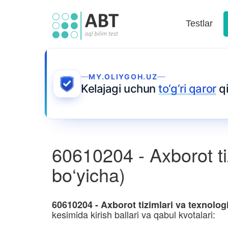
Testlar
MY.OLIYGOH.UZ
Kelajagi uchun
to‘g‘ri qaror
qi
60610204 - Axborot tiz
bo‘yicha)
60610204 - Axborot tizimlari va texnolog
kesimida kirish ballari va qabul kvotalari: