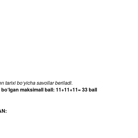
 tarixi bo‘yicha savollar beriladi.
‘lgan maksimall ball: 11+11+11= 33 ball
AN: