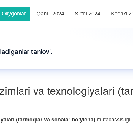
Oliygohlar
Qabul 2024
Sirtqi 2024
Kechki 2
ladiganlar tanlovi.
imlari va texnologiyalari (t
mutaxassisligi 
iyalari (tarmoqlar va sohalar bo‘yicha)