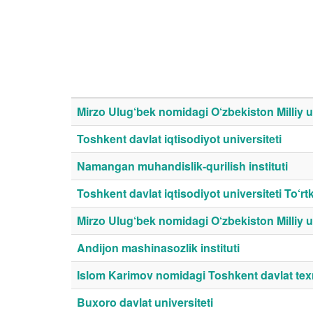
Mirzo Ulug‘bek nomidagi O‘zbekiston Milliy uni
Toshkent davlat iqtisodiyot universiteti
Namangan muhandislik-qurilish instituti
Toshkent davlat iqtisodiyot universiteti To‘rtko
Mirzo Ulug‘bek nomidagi O‘zbekiston Milliy un
Andijon mashinasozlik instituti
Islom Karimov nomidagi Toshkent davlat texn
Buxoro davlat universiteti