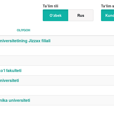
Ta’lim tili
Taʼlim 
O‘zbek
Rus
Kund
OLIYGOH
versitetining Jizzax filiali
‘l fakulteti
iversiteti
ika universiteti