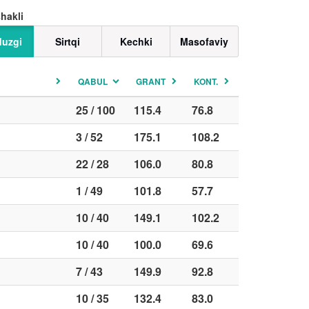
shakli
uzgi
Sirtqi
Kechki
Masofaviy
QABUL
GRANT
KONT.
25 / 100
115.4
76.8
3 / 52
175.1
108.2
22 / 28
106.0
80.8
1 / 49
101.8
57.7
10 / 40
149.1
102.2
10 / 40
100.0
69.6
7 / 43
149.9
92.8
10 / 35
132.4
83.0