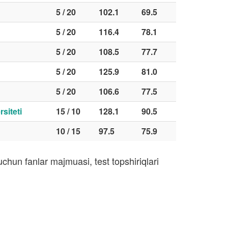
5 / 20
102.1
69.5
5 / 20
116.4
78.1
5 / 20
108.5
77.7
5 / 20
125.9
81.0
5 / 20
106.6
77.5
siteti
15 / 10
128.1
90.5
10 / 15
97.5
75.9
chun fanlar majmuasi, test topshiriqlari