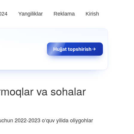
024
Yangiliklar
Reklama
Kirish
Hujjat topshirish
armoqlar va sohalar
uchun 2022-2023 o‘quv yilida oliygohlar