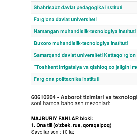
Shahrisabz davlat pedagogika instituti
Farg‘ona davlat universiteti
Namangan muhandislik-texnologiya instituti
Buxoro muhandislik-texnologiya instituti
Samarqand davlat universiteti Kattaqo‘rg‘on fi
"Toshkent irrigatsiya va qishloq xo‘jaligini m
Farg‘ona politexnika instituti
60610204 - Axborot tizimlari va texnolog
soni hamda baholash mezonlari:
MAJBURIY FANLAR bloki:
1. Ona tili (o‘zbek, rus, qoraqalpoq)
Savollar soni: 10 ta;