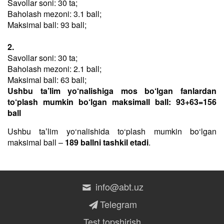
Savollar soni: 30 ta;
Baholash mezoni: 3.1 ball;
Maksimal ball: 93 ball;
2.
Savollar soni: 30 ta;
Baholash mezoni: 2.1 ball;
Maksimal ball: 63 ball;
Ushbu ta’lim yo‘nalishiga mos bo‘lgan fanlardan
to‘plash mumkin bo‘lgan maksimall ball: 93+63=156
ball
Ushbu taʼlim yo‘nalishida to‘plash mumkin bo‘lgan
maksimal ball –
189 ballni tashkil etadi
.
info@abt.uz
Telegram
Test topshirish