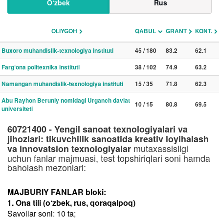
O‘zbek
Rus
OLIYGOH
QABUL
GRANT
KONT.
Buxoro muhandislik-texnologiya instituti
45 / 180
83.2
62.1
Farg‘ona politexnika instituti
38 / 102
74.9
63.2
Namangan muhandislik-texnologiya instituti
15 / 35
71.8
62.3
Abu Rayhon Beruniy nomidagi Urganch davlat
10 / 15
80.8
69.5
universiteti
60721400 - Yengil sanoat texnologiyalari va
jihozlari: tikuvchilik sanoatida kreativ loyihalash
mutaxassisligi
va innovatsion texnologiyalar
uchun fanlar majmuasi, test topshiriqlari soni hamda
baholash mezonlari:
MAJBURIY FANLAR bloki:
1. Ona tili (o‘zbek, rus, qoraqalpoq)
Savollar soni: 10 ta;