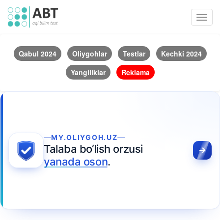
Toggl
navig
Qabul 2024
Oliygohlar
Testlar
Kechki 2024
Yangiliklar
Reklama
MY.OLIYGOH.UZ
Talaba bo‘lish orzusi
yanada oson
.