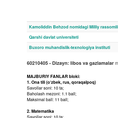
Kamoliddin Behzod nomidagi Milliy rassomlik 
Qarshi davlat universiteti
Buxoro muhandislik-texnologiya instituti
m
60210405 - Dizayn: libos va gazlamalar
MAJBURIY FANLAR bloki:
1. Ona tili (o‘zbek, rus, qoraqalpoq)
Savollar soni: 10 ta;
Baholash mezoni: 1.1 ball;
Maksimal ball: 11 ball;
2. Matematika
Savollar soni: 10 ta;