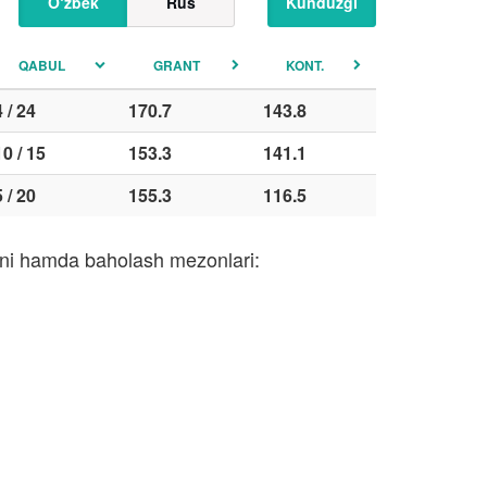
O‘zbek
Rus
Kunduzgi
QABUL
GRANT
KONT.
4 / 24
170.7
143.8
10 / 15
153.3
141.1
5 / 20
155.3
116.5
soni hamda baholash mezonlari: