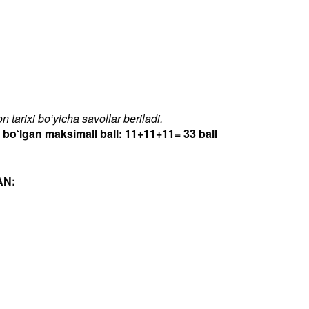
 tarixi bo‘yicha savollar beriladi.
‘lgan maksimall ball: 11+11+11= 33 ball
AN: