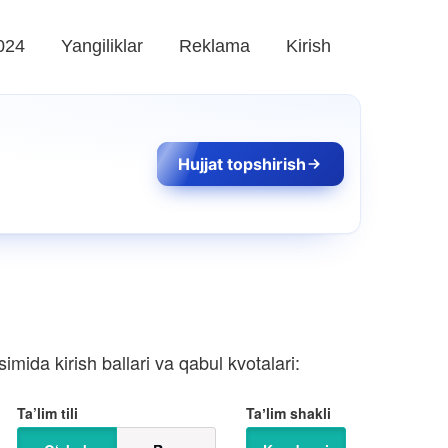
024
Yangiliklar
Reklama
Kirish
Hujjat topshirish
mida kirish ballari va qabul kvotalari:
Ta’lim tili
Taʼlim shakli