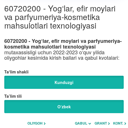
60720200 - Yog‘lar, efir moylari
va parfyumeriya-kosmetika
mahsulotlari texnologiyasi
60720200 - Yog‘lar, efir moylari va parfyumeriya-
kosmetika mahsulotlari texnologiyasi
mutaxassisligi uchun 2022-2023 o‘quv yilida
oliygohlar kesimida kirish ballari va qabul kvotalari:
Taʼlim shakli
Kunduzgi
Ta’lim tili
O‘zbek
OLIYGOH
QABUL
GRANT
KONT.