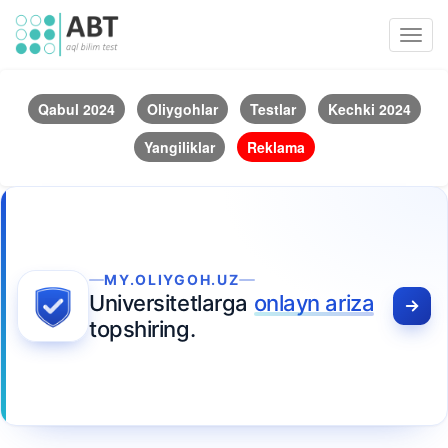
Toggl
navig
Qabul 2024
Oliygohlar
Testlar
Kechki 2024
Yangiliklar
Reklama
MY.OLIYGOH.UZ
Universitetlarga
onlayn ariza
topshiring.