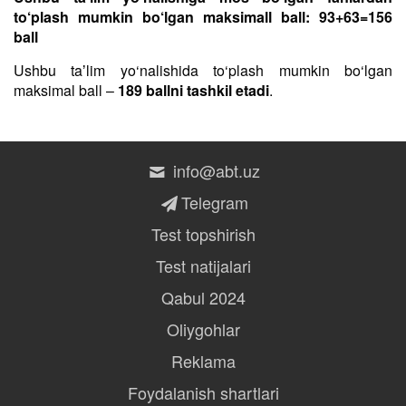
to‘plash mumkin bo‘lgan maksimall ball: 93+63=156
ball
Ushbu taʼlim yo‘nalishida to‘plash mumkin bo‘lgan
maksimal ball –
189 ballni tashkil etadi
.
info@abt.uz
Telegram
Test topshirish
Test natijalari
Qabul 2024
Oliygohlar
Reklama
Foydalanish shartlari