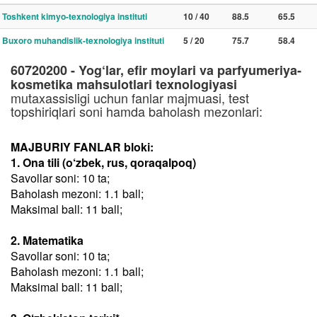
Toshkent kimyo-texnologiya instituti
10 / 40
88.5
65.5
Buxoro muhandislik-texnologiya instituti
5 / 20
75.7
58.4
60720200 - Yog‘lar, efir moylari va parfyumeriya-
kosmetika mahsulotlari texnologiyasi
mutaxassisligi uchun fanlar majmuasi, test
topshiriqlari soni hamda baholash mezonlari:
MAJBURIY FANLAR bloki:
1. Ona tili (o‘zbek, rus, qoraqalpoq)
Savollar soni: 10 ta;
Baholash mezoni: 1.1 ball;
Maksimal ball: 11 ball;
2. Matematika
Savollar soni: 10 ta;
Baholash mezoni: 1.1 ball;
Maksimal ball: 11 ball;