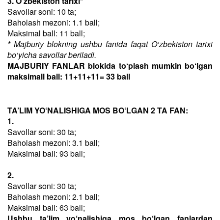
3. O‘zbekiston tarixi*
Savollar soni: 10 ta;
Baholash mezoni: 1.1 ball;
Maksimal ball: 11 ball;
* Majburiy blokning ushbu fanida faqat O‘zbekiston tarixi
bo‘yicha savollar beriladi.
MAJBURIY FANLAR blokida to‘plash mumkin bo‘lgan
maksimall ball: 11+11+11= 33 ball
TA’LIM YO‘NALISHIGA MOS BO‘LGAN 2 TA FAN:
1.
Savollar soni: 30 ta;
Baholash mezoni: 3.1 ball;
Maksimal ball: 93 ball;
2.
Savollar soni: 30 ta;
Baholash mezoni: 2.1 ball;
Maksimal ball: 63 ball;
Ushbu ta’lim yo‘nalishiga mos bo‘lgan fanlardan