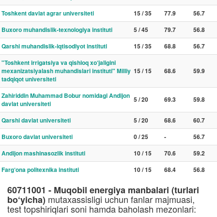
Toshkent davlat agrar universiteti
15 / 35
77.9
56.7
Buxoro muhandislik-texnologiya instituti
5 / 45
79.7
56.8
Qarshi muhandislik-iqtisodiyot instituti
15 / 35
68.8
56.7
"Toshkent irrigatsiya va qishloq xo‘jaligini
mexanizatsiyalash muhandislari instituti" Milliy
15 / 15
68.6
59.9
tadqiqot universiteti
Zahiriddin Muhammad Bobur nomidagi Andijon
5 / 20
69.3
59.8
davlat universiteti
Qarshi davlat universiteti
5 / 20
68.6
60.7
Buxoro davlat universiteti
0 / 25
-
56.7
Andijon mashinasozlik instituti
10 / 15
70.6
59.2
Farg‘ona politexnika instituti
10 / 15
68.4
56.8
60711001 - Muqobil energiya manbalari (turlari
mutaxassisligi uchun fanlar majmuasi,
bo‘yicha)
test topshiriqlari soni hamda baholash mezonlari: