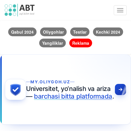
Toggl
navig
Qabul 2024
Oliygohlar
Testlar
Kechki 2024
Yangiliklar
Reklama
MY.OLIYGOH.UZ
Universitet, yo‘nalish va ariza
—
barchasi bitta platformada
.