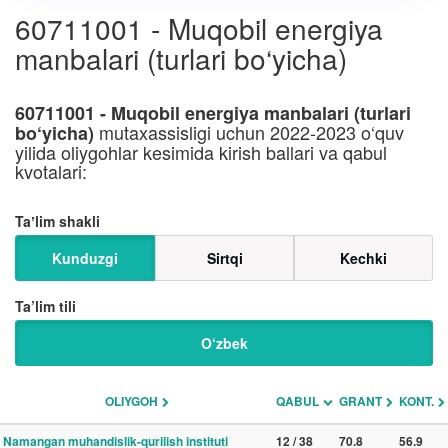
60711001 - Muqobil energiya
manbalari (turlari bo‘yicha)
60711001 - Muqobil energiya manbalari (turlari
mutaxassisligi uchun 2022-2023 o‘quv
bo‘yicha)
yilida oliygohlar kesimida kirish ballari va qabul
kvotalari:
Taʼlim shakli
Kunduzgi
Sirtqi
Kechki
Ta’lim tili
O‘zbek
OLIYGOH
QABUL
GRANT
KONT.
Namangan muhandislik-qurilish instituti
12 / 38
70.8
56.9