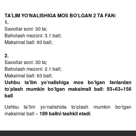
TA’LIM YO‘NALISHIGA MOS BO‘LGAN 2 TA FAN:
1.
Savollar soni: 30 ta;
Baholash mezoni: 3.1 ball;
Maksimal ball: 93 ball;
2.
Savollar soni: 30 ta;
Baholash mezoni: 2.1 ball;
Maksimal ball: 63 ball;
Ushbu ta’lim yo‘nalishiga mos bo‘lgan fanlardan
to‘plash mumkin bo‘lgan maksimall ball: 93+63=156
ball
Ushbu taʼlim yo‘nalishida to‘plash mumkin bo‘lgan
maksimal ball –
189 ballni tashkil etadi
.