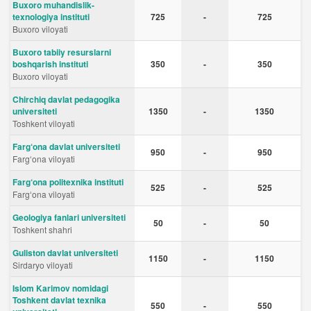
Buxoro muhandislik-
texnologiya instituti
725
-
725
Buxoro viloyati
Buxoro tabiiy resurslarni
boshqarish instituti
350
-
350
Buxoro viloyati
Chirchiq davlat pedagogika
universiteti
1350
-
1350
Toshkent viloyati
Farg‘ona davlat universiteti
950
-
950
Fargʻona viloyati
Farg‘ona politexnika instituti
525
-
525
Fargʻona viloyati
Geologiya fanlari universiteti
50
-
50
Toshkent shahri
Guliston davlat universiteti
1150
-
1150
Sirdaryo viloyati
Islom Karimov nomidagi
Toshkent davlat texnika
550
-
550