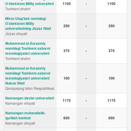
O‘zbekiston Milliy universiteti
1100
-
1100
Toshkent shahri
Mirzo Ulug‘bek nomidagi
O‘zbekiston Milliy
250
-
250
universitetining Jizzax filiali
Jizzax viloyati
Muhammad al-Xorazmiy
nomidagi Toshkent axborot
375
-
375
texnologiyalari universiteti
Toshkent shahri
Muhammad al-Xorazmiy
nomidagi Toshkent axborot
texnologiyalari universiteti
100
-
100
Nukus filiali
Qoraqalpog‘iston Respublikasi
Namangan davlat universiteti
1175
-
1175
Namangan viloyati
Namangan muhandislik-
qurilish instituti
650
-
650
Namangan viloyati