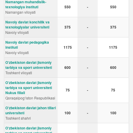
Namangan muhandislik-
texnologiya instituti
550
-
550
Namangan viloyati
Navoiy davlat konchilik va
texnologiyalar universiteti
375
-
375
Navoiy viloyati
Navoiy davlat pedagogika
instituti
1175
-
1175
Navoiy viloyati
O‘zbekiston davlat jismoniy
tarbiya va sport universiteti
600
-
600
Toshkent viloyati
O‘zbekiston davlat jismoniy
tarbiya va sport universiteti
75
-
75
Nukus filiali
Qoraqalpog‘iston Respublikasi
O‘zbekiston davlat jahon tillari
universiteti
100
-
100
Toshkent shahri
O‘zbekiston davlat jismoniy