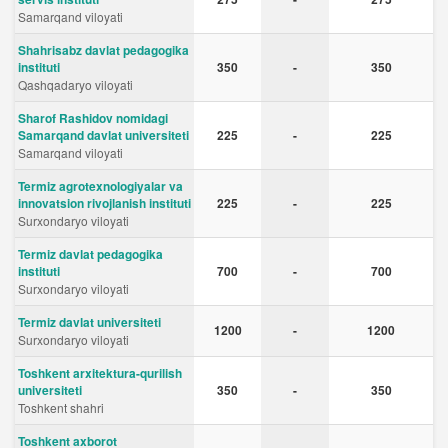
Samarqand viloyati
Shahrisabz davlat pedagogika
instituti
350
-
350
Qashqadaryo viloyati
Sharof Rashidov nomidagi
Samarqand davlat universiteti
225
-
225
Samarqand viloyati
Termiz agrotexnologiyalar va
innovatsion rivojlanish instituti
225
-
225
Surxondaryo viloyati
Termiz davlat pedagogika
instituti
700
-
700
Surxondaryo viloyati
Termiz davlat universiteti
1200
-
1200
Surxondaryo viloyati
Toshkent arxitektura-qurilish
universiteti
350
-
350
Toshkent shahri
Toshkent axborot