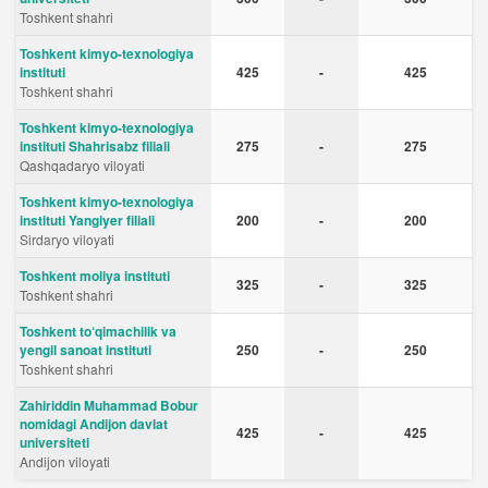
Toshkent shahri
Toshkent kimyo-texnologiya
instituti
425
-
425
Toshkent shahri
Toshkent kimyo-texnologiya
instituti Shahrisabz filiali
275
-
275
Qashqadaryo viloyati
Toshkent kimyo-texnologiya
instituti Yangiyer filiali
200
-
200
Sirdaryo viloyati
Toshkent moliya instituti
325
-
325
Toshkent shahri
Toshkent to‘qimachilik va
yengil sanoat instituti
250
-
250
Toshkent shahri
Zahiriddin Muhammad Bobur
nomidagi Andijon davlat
425
-
425
universiteti
Andijon viloyati