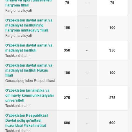
tarbiya va sport universiteti
75
-
75
Farg‘ona filiali
Fargʻona viloyati
O‘zbekiston davlat sanʼat va
madaniyat institutining
100
-
100
Farg‘ona mintaqaviy filiali
Fargʻona viloyati
O‘zbekiston davlat san’at va
madaniyat instituti
350
-
350
Toshkent shahri
O‘zbekiston davlat san’at va
madaniyat instituti Nukus
100
-
100
filiali
Qoraqalpog‘iston Respublikasi
O‘zbekiston jurnalistika va
ommaviy kommunikatsiyalar
275
-
275
universiteti
Toshkent shahri
O‘zbekiston Respublikasi
Davlat soliq qo‘mitasi
600
-
600
huzuridagi Fiskal institut
Toshkent shahri