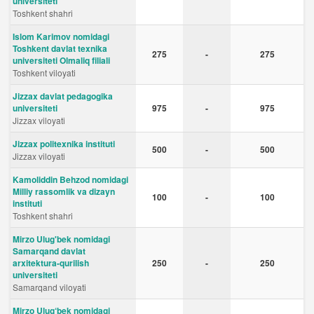
universiteti
Toshkent shahri
Islom Karimov nomidagi
Toshkent davlat texnika
275
-
275
universiteti Olmaliq filiali
Toshkent viloyati
Jizzax davlat pedagogika
universiteti
975
-
975
Jizzax viloyati
Jizzax politexnika instituti
500
-
500
Jizzax viloyati
Kamoliddin Behzod nomidagi
Milliy rassomlik va dizayn
100
-
100
instituti
Toshkent shahri
Mirzo Ulug'bek nomidagi
Samarqand davlat
arxitektura-qurilish
250
-
250
universiteti
Samarqand viloyati
Mirzo Ulug‘bek nomidagi