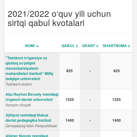
2021/2022 o‘quv yili uchun
sirtqi qabul kvotalari
NOMI
QABUL
GRANT
SHARTNOMA
"Toshkent irrigatsiya va
qishloq xo‘jaligini
mexanizatsiyalash
825
-
825
muhandislari instituti" Milliy
tadqiqot universiteti
Toshkent shahri
Abu Rayhon Beruniy nomidagi
Urganch davlat universiteti
1325
-
1325
Xorazm viloyati
Ajiniyoz nomidagi Nukus
davlat pedagogika instituti
1400
-
1400
Qoraqalpog‘iston Respublikasi
Alisher Navoiy nomidagi