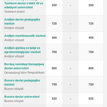
Toshkent davlat o‘zbek tili va
250
-
250
adabiyoti universiteti
Toshkent shahri
Andijon davlat pedagogika
instituti
725
-
725
Andijon viloyati
Andijon mashinasozlik instituti
400
-
400
Andijon viloyati
Andijon qishloq xo‘jaligi va
agrotexnologiyalar instituti
700
-
700
Andijon viloyati
Berdaq nomidagi Qoraqalpoq
davlat universiteti
800
-
800
Qoraqalpog‘iston Respublikasi
Buxoro davlat pedagogika
instituti
750
-
750
Buxoro viloyati
Buxoro davlat universiteti
525
-
525
Buxoro viloyati