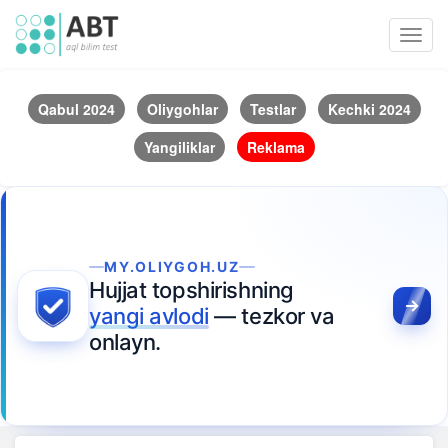
Toggl
navig
Qabul 2024
Oliygohlar
Testlar
Kechki 2024
Yangiliklar
Reklama
MY.OLIYGOH.UZ
Hujjat topshirishning
yangi avlodi
— tezkor va
onlayn.