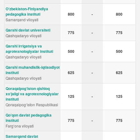
O‘zbekiston-Finlyandiya
pedagogika instituti
800
-
800
Samarqand viloyati
Qarshi davlat universiteti
775
-
775
Qashqadaryo viloyati
Qarshi irrigatsiya va
agrotexnologiyalar instituti
500
-
500
Qashqadaryo viloyati
Qarshi muhandislik-iqtisodiyot
instituti
625
-
625
Qashqadaryo viloyati
Qoraqalpog‘iston qishloq
xo‘jaligi va agrotexnologiyalar
125
-
125
instituti
Qoraqalpog‘iston Respublikasi
Qo‘qon davlat pedagogika
instituti
775
-
775
Fargʻona viloyati
Samarqand davlat