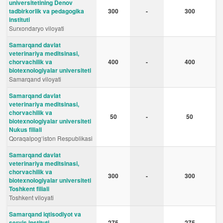
universitetining Denov
tadbirkorlik va pedagogika
300
-
300
instituti
Surxondaryo viloyati
Samarqand davlat
veterinariya meditsinasi,
chorvachilik va
400
-
400
biotexnologiyalar universiteti
Samarqand viloyati
Samarqand davlat
veterinariya meditsinasi,
chorvachilik va
50
-
50
biotexnologiyalar universiteti
Nukus filiali
Qoraqalpog‘iston Respublikasi
Samarqand davlat
veterinariya meditsinasi,
chorvachilik va
300
-
300
biotexnologiyalar universiteti
Toshkent filiali
Toshkent viloyati
Samarqand iqtisodiyot va
servis instituti
275
-
275