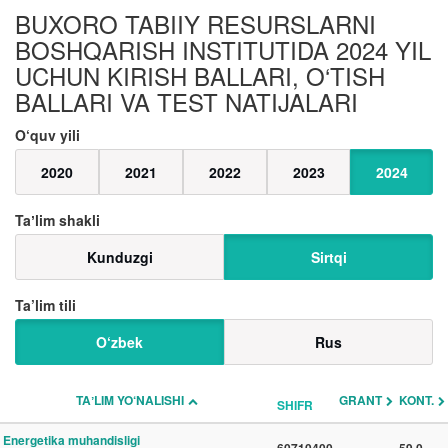
BUXORO TABIIY RESURSLARNI
BOSHQARISH INSTITUTIDA 2024 YIL
UCHUN KIRISH BALLARI, O‘TISH
BALLARI VA TEST NATIJALARI
O‘quv yili
2020
2021
2022
2023
2024
Taʼlim shakli
Kunduzgi
Sirtqi
Ta’lim tili
O‘zbek
Rus
TAʼLIM YO‘NALISHI
GRANT
KONT.
SHIFR
Energetika muhandisligi
60710400
-
59.0