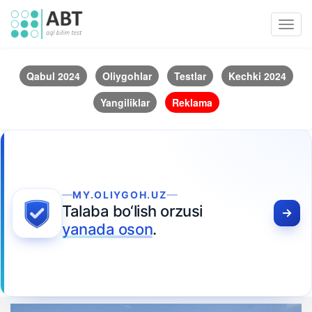
Toggl
navig
Qabul 2024
Oliygohlar
Testlar
Kechki 2024
Yangiliklar
Reklama
MY.OLIYGOH.UZ
Talaba bo‘lish orzusi
yanada oson
.