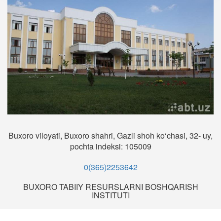
Buxoro viloyati, Buxoro shahri, Gazli shoh ko‘chasi, 32- uy,
pochta indeksi: 105009
0(365)2253642
BUXORO TABIIY RESURSLARNI BOSHQARISH
INSTITUTI