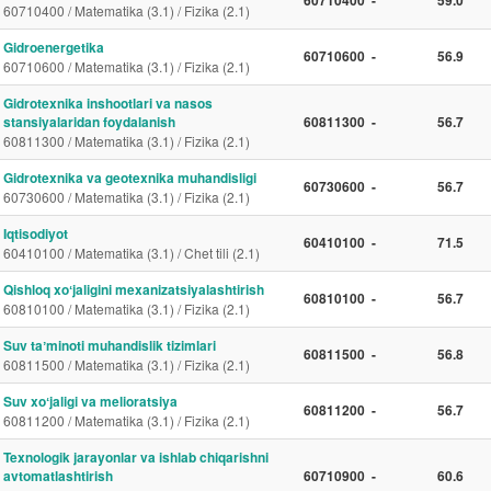
60710400 / Matematika (3.1) / Fizika (2.1)
Gidroenergetika
60710600
-
56.9
60710600 / Matematika (3.1) / Fizika (2.1)
Gidrotexnika inshootlari va nasos
stansiyalaridan foydalanish
60811300
-
56.7
60811300 / Matematika (3.1) / Fizika (2.1)
Gidrotexnika va geotexnika muhandisligi
60730600
-
56.7
60730600 / Matematika (3.1) / Fizika (2.1)
Iqtisodiyot
60410100
-
71.5
60410100 / Matematika (3.1) / Chet tili (2.1)
Qishloq xoʻjaligini mexanizatsiyalashtirish
60810100
-
56.7
60810100 / Matematika (3.1) / Fizika (2.1)
Suv taʼminoti muhandislik tizimlari
60811500
-
56.8
60811500 / Matematika (3.1) / Fizika (2.1)
Suv xoʻjaligi va melioratsiya
60811200
-
56.7
60811200 / Matematika (3.1) / Fizika (2.1)
Texnologik jarayonlar va ishlab chiqarishni
avtomatlashtirish
60710900
-
60.6