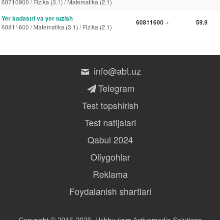
60710900 / Fizika (3.1) / Matematika (2.1)
Yer kadastri va yer tuzish
60811600
-
59.9
60811600 / Matematika (3.1) / Fizika (2.1)
info@abt.uz
Telegram
Test topshirish
Test natijalari
Qabul 2024
Oliygohlar
Reklama
Foydalanish shartlari
Copyright © 2016-2026, Ushbu tizim
Activemedia Solutions