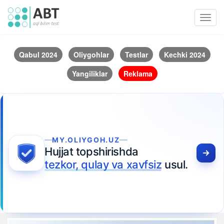
Toggl
navig
Qabul 2024
Oliygohlar
Testlar
Kechki 2024
Yangiliklar
Reklama
MY.OLIYGOH.UZ
Hujjat topshirishda
tezkor, qulay va xavfsiz
usul.