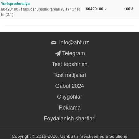
Yurisprudensiya
60420100
-
160.3
60420100 / Huquqshunoslik fanlari (3.1) / Chet
tili (2.1)
info@abt.uz
Telegram
Test topshirish
Test natijalari
Qabul 2024
Oliygohlar
Reklama
Foydalanish shartlari
Copyright © 2016-2026, Ushbu tizim
Activemedia Solutions