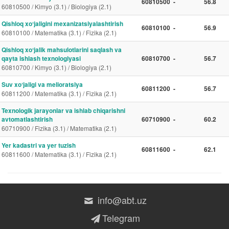
60810500
-
56.8
60810500 / Kimyo (3.1) / Biologiya (2.1)
Qishloq xoʻjaligini mexanizatsiyalashtirish
60810100
-
56.9
60810100 / Matematika (3.1) / Fizika (2.1)
Qishloq xoʻjalik mahsulotlarini saqlash va
qayta ishlash texnologiyasi
60810700
-
56.7
60810700 / Kimyo (3.1) / Biologiya (2.1)
Suv xoʻjaligi va melioratsiya
60811200
-
56.7
60811200 / Matematika (3.1) / Fizika (2.1)
Texnologik jarayonlar va ishlab chiqarishni
avtomatlashtirish
60710900
-
60.2
60710900 / Fizika (3.1) / Matematika (2.1)
Yer kadastri va yer tuzish
60811600
-
62.1
60811600 / Matematika (3.1) / Fizika (2.1)
info@abt.uz
Telegram