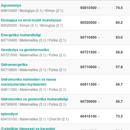
Agronomiya
60810400
-
74.5
60810400 / Biologiya (3.1) / Kimyo (2.1)
Ekologiya va atrof-muhit muhofazasi
60520200
-
60.2
60520200 / Kimyo (3.1) / Biologiya (2.1)
Energetika muhandisligi
60710400
-
63.0
60710400 / Matematika (3.1) / Fizika (2.1)
Geodeziya va geoinformatika
60721500
-
56.8
60721500 / Matematika (3.1) / Fizika (2.1)
Gidroenergetika
60710600
-
57.8
60710600 / Matematika (3.1) / Fizika (2.1)
Gidrotexnika inshootlari va nasos
stansiyalaridan foydalanish
60811300
-
56.7
60811300 / Matematika (3.1) / Fizika (2.1)
Gidrotexnika va geotexnika muhandisligi
60730600
-
56.7
60730600 / Matematika (3.1) / Fizika (2.1)
Iqtisodiyot
60410100
-
73.3
60410100 / Matematika (3.1) / Chet tili (2.1)
Oʻsimliklar himoyasi va karantini