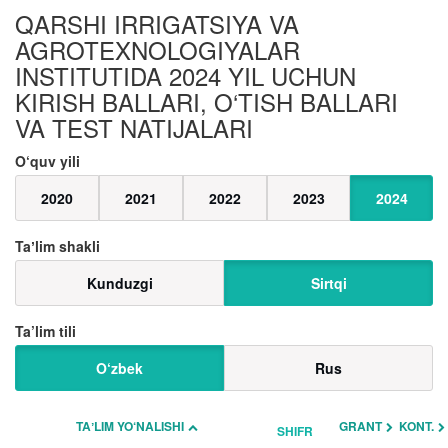
QARSHI IRRIGATSIYA VA
AGROTEXNOLOGIYALAR
INSTITUTIDA 2024 YIL UCHUN
KIRISH BALLARI, O‘TISH BALLARI
VA TEST NATIJALARI
O‘quv yili
2020
2021
2022
2023
2024
Taʼlim shakli
Kunduzgi
Sirtqi
Ta’lim tili
O‘zbek
Rus
TAʼLIM YO‘NALISHI
GRANT
KONT.
SHIFR