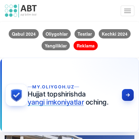
Toggl
navig
Qabul 2024
Oliygohlar
Testlar
Kechki 2024
Yangiliklar
Reklama
MY.OLIYGOH.UZ
Hujjat topshirishda
yangi imkoniyatlar
oching.