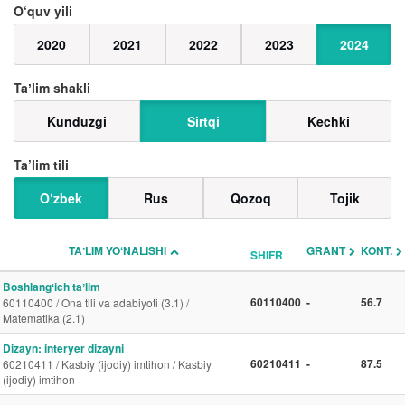
O‘quv yili
2020
2021
2022
2023
2024
Taʼlim shakli
Kunduzgi
Sirtqi
Kechki
Ta’lim tili
O‘zbek
Rus
Qozoq
Tojik
TAʼLIM YO‘NALISHI
GRANT
KONT.
SHIFR
Boshlangʻich taʼlim
60110400
-
56.7
60110400 / Ona tili va adabiyoti (3.1) /
Matematika (2.1)
Dizayn: interyer dizayni
60210411
-
87.5
60210411 / Kasbiy (ijodiy) imtihon / Kasbiy
(ijodiy) imtihon