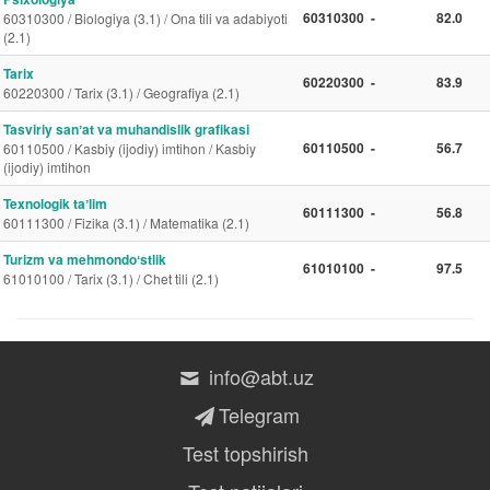
60310300
-
82.0
60310300 / Biologiya (3.1) / Ona tili va adabiyoti
(2.1)
Tarix
60220300
-
83.9
60220300 / Tarix (3.1) / Geografiya (2.1)
Tasviriy sanʼat va muhandislik grafikasi
60110500
-
56.7
60110500 / Kasbiy (ijodiy) imtihon / Kasbiy
(ijodiy) imtihon
Texnologik taʼlim
60111300
-
56.8
60111300 / Fizika (3.1) / Matematika (2.1)
Turizm va mehmondoʻstlik
61010100
-
97.5
61010100 / Tarix (3.1) / Chet tili (2.1)
info@abt.uz
Telegram
Test topshirish