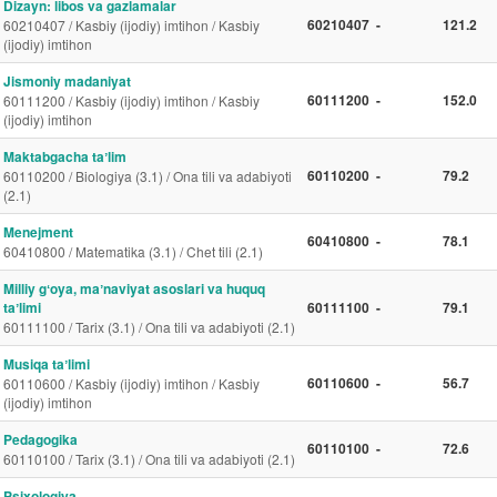
Dizayn: libos va gazlamalar
60210407
-
121.2
60210407 / Kasbiy (ijodiy) imtihon / Kasbiy
(ijodiy) imtihon
Jismoniy madaniyat
60111200
-
152.0
60111200 / Kasbiy (ijodiy) imtihon / Kasbiy
(ijodiy) imtihon
Maktabgacha taʼlim
60110200
-
79.2
60110200 / Biologiya (3.1) / Ona tili va adabiyoti
(2.1)
Menejment
60410800
-
78.1
60410800 / Matematika (3.1) / Chet tili (2.1)
Milliy gʻoya, maʼnaviyat asoslari va huquq
taʼlimi
60111100
-
79.1
60111100 / Tarix (3.1) / Ona tili va adabiyoti (2.1)
Musiqa taʼlimi
60110600
-
56.7
60110600 / Kasbiy (ijodiy) imtihon / Kasbiy
(ijodiy) imtihon
Pedagogika
60110100
-
72.6
60110100 / Tarix (3.1) / Ona tili va adabiyoti (2.1)
Psixologiya