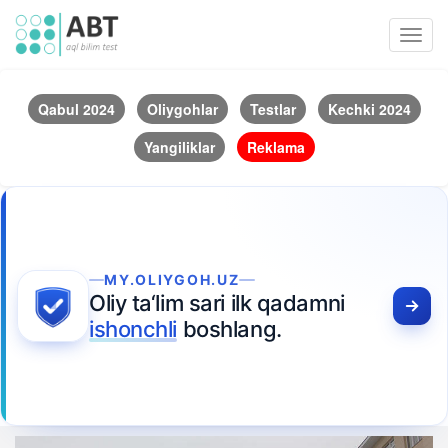
Toggl
navig
Qabul 2024
Oliygohlar
Testlar
Kechki 2024
Yangiliklar
Reklama
MY.OLIYGOH.UZ
Oliy ta‘lim sari ilk qadamni
ishonchli
boshlang.