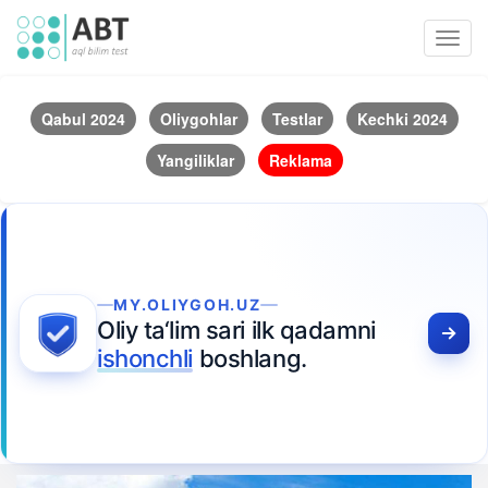
Toggl
navig
Qabul 2024
Oliygohlar
Testlar
Kechki 2024
Yangiliklar
Reklama
MY.OLIYGOH.UZ
Oliy ta‘lim sari ilk qadamni
ishonchli
boshlang.