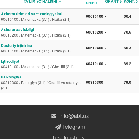
TAʼLIM YO‘NALISHI
GRANT
KONT.
SHIFR
Axborot tizimlari va texnologiyalari
60610100
-
66.4
60610100 / Matematika (3.1) / Fizika (2.1)
Axborot xavfsizligi
60610200
-
70.6
60610200 / Matematika (3.1) / Fizika (2.1)
Dasturiy injiniring
60610400
-
60.3
60610400 / Matematika (3.1) / Fizika (2.1)
Iqtisodiyot
60410100
-
89.2
60410100 / Matematika (3.1) / Chet tili (2.1)
Psixologiya
60310300
-
79.0
60310300 / Biologiya (3.1) / Ona tili va adabiyoti
(2.1)
info@abt.uz
Telegram
Test topshirish