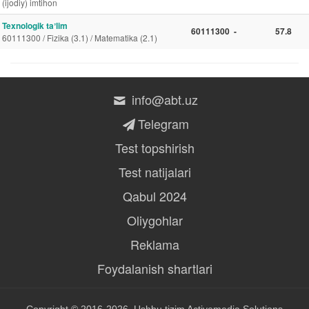
(ijodiy) imtihon
Texnologik taʼlim
60111300
-
57.8
60111300 / Fizika (3.1) / Matematika (2.1)
info@abt.uz
Telegram
Test topshirish
Test natijalari
Qabul 2024
Oliygohlar
Reklama
Foydalanish shartlari
Copyright © 2016-2026, Ushbu tizim
Activemedia Solutions