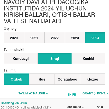
NAVOIY DAVLAT PEDAGOGIKA
INSTITUTIDA 2024 YIL UCHUN
KIRISH BALLARI, O‘TISH BALLARI
VA TEST NATIJALARI
O‘quv yili
2020
2021
2022
2023
2024
Taʼlim shakli
Kunduzgi
Sirtqi
Kechki
Ta’lim tili
O‘zbek
Rus
Qoraqalpoq
Qozoq
TAʼLIM YO‘NALISHI
GRANT
KONT.
SHIFR
Boshlangʻich taʼlim
60110400
-
56.8
60110400 / Ona tili va adabiyoti (3.1) /