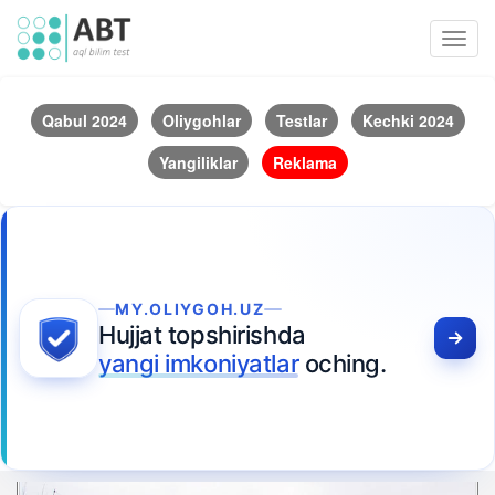
Toggl
navig
Qabul 2024
Oliygohlar
Testlar
Kechki 2024
Yangiliklar
Reklama
MY.OLIYGOH.UZ
Hujjat topshirishda
yangi imkoniyatlar
oching.