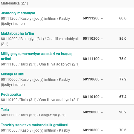
Matematika (2.1)
Jismoniy madaniyat
60111200
-
60.6
60111200 / Kasbiy (ijodiy) imtihon / Kasbiy
(ijodiy) imtihon
Maktabgacha taʼlim
60110200
-
85.0
60110200 / Biologiya (3.1) / Ona tili va adabiyoti
(2.1)
Milliy gʻoya, maʼnaviyat asoslari va huquq
taʼlimi
60111100
-
75.9
60111100 / Tarix (3.1) / Ona tili va adabiyoti (2.1)
Musiqa taʼlimi
60110600
-
77.9
60110600 / Kasbiy (ijodiy) imtihon / Kasbiy
(ijodiy) imtihon
Pedagogika
60110100
-
67.4
60110100 / Tarix (3.1) / Ona tili va adabiyoti (2.1)
Tarix
60220300
-
90.2
60220300 / Tarix (3.1) / Geografiya (2.1)
Tasviriy sanʼat va muhandislik grafikasi
60110500
-
70.6
60110500 / Kasbiy (ijodiy) imtihon / Kasbiy