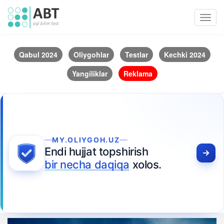
Toggl
navig
Qabul 2024
Oliygohlar
Testlar
Kechki 2024
Yangiliklar
Reklama
MY.OLIYGOH.UZ
Endi hujjat topshirish
bir necha daqiqa
xolos.