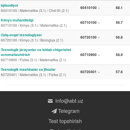
Iqtisodiyot
60410100
-
68.1
60410100 / Matematika (3.1) / Chet tili (2.1)
Kimyo muhandisligi
60710100
-
56.7
60710100 / Kimyo (3.1) / Matematika (2.1)
Oziq-ovqat texnologiyasi
60720100
-
56.8
60720100 / Kimyo (3.1) / Biologiya (2.1)
Texnologik jarayonlar va ishlab chiqarishni
avtomatlashtirish
60710900
-
58.9
60710900 / Fizika (3.1) / Matematika (2.1)
Texnologik mashinalar va jihozlar
60720401
-
57.6
60720401 / Matematika (3.1) / Fizika (2.1)
info@abt.uz
Telegram
Test topshirish