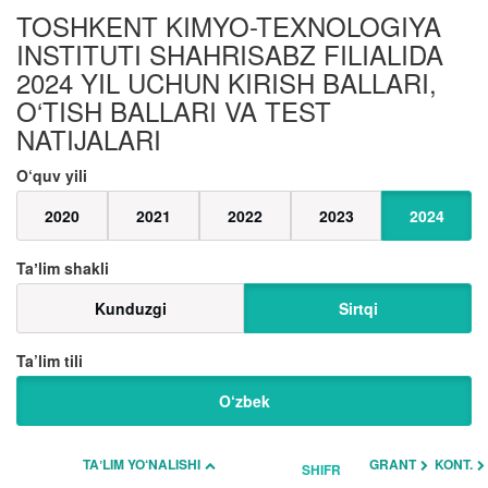
TOSHKENT KIMYO-TEXNOLOGIYA
INSTITUTI SHAHRISABZ FILIALIDA
2024 YIL UCHUN KIRISH BALLARI,
O‘TISH BALLARI VA TEST
NATIJALARI
O‘quv yili
2020
2021
2022
2023
2024
Taʼlim shakli
Kunduzgi
Sirtqi
Ta’lim tili
O‘zbek
TAʼLIM YO‘NALISHI
GRANT
KONT.
SHIFR