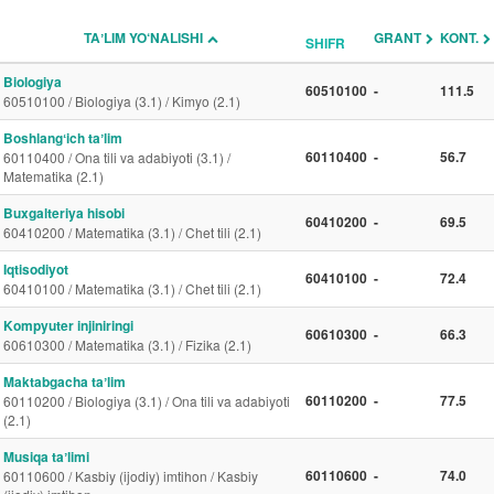
TAʼLIM YO‘NALISHI
GRANT
KONT.
SHIFR
Biologiya
60510100
-
111.5
60510100 / Biologiya (3.1) / Kimyo (2.1)
Boshlangʻich taʼlim
60110400
-
56.7
60110400 / Ona tili va adabiyoti (3.1) /
Matematika (2.1)
Buxgalteriya hisobi
60410200
-
69.5
60410200 / Matematika (3.1) / Chet tili (2.1)
Iqtisodiyot
60410100
-
72.4
60410100 / Matematika (3.1) / Chet tili (2.1)
Kompyuter injiniringi
60610300
-
66.3
60610300 / Matematika (3.1) / Fizika (2.1)
Maktabgacha taʼlim
60110200
-
77.5
60110200 / Biologiya (3.1) / Ona tili va adabiyoti
(2.1)
Musiqa taʼlimi
60110600
-
74.0
60110600 / Kasbiy (ijodiy) imtihon / Kasbiy