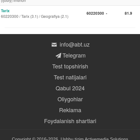
(ijodiy) imtihon
Tarix
60220300
-
81.9
60220300 / Tarix (3.1) / Geografiya (2.1)
info@abt.uz
Telegram
Test topshirish
Test natijalari
Qabul 2024
Oliygohlar
Reklama
Foydalanish shartlari
Copyright © 2016-2026, Ushbu tizim
Activemedia Solutions