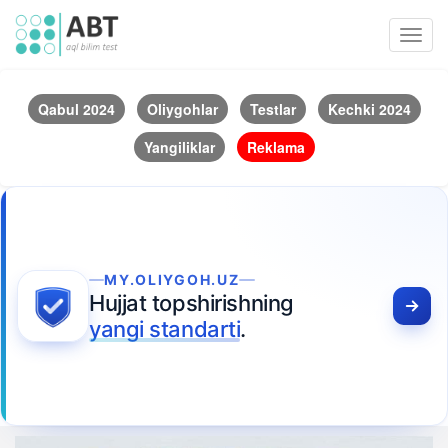
Toggl
navig
Qabul 2024
Oliygohlar
Testlar
Kechki 2024
Yangiliklar
Reklama
MY.OLIYGOH.UZ
Hujjat topshirishning
yangi standarti
.