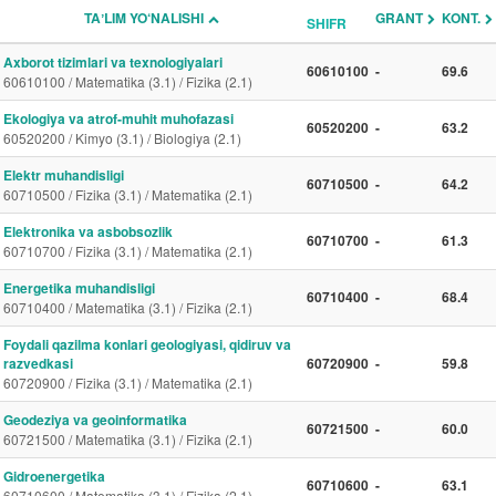
TAʼLIM YO‘NALISHI
GRANT
KONT.
SHIFR
Axborot tizimlari va texnologiyalari
60610100
-
69.6
60610100 / Matematika (3.1) / Fizika (2.1)
Ekologiya va atrof-muhit muhofazasi
60520200
-
63.2
60520200 / Kimyo (3.1) / Biologiya (2.1)
Elektr muhandisligi
60710500
-
64.2
60710500 / Fizika (3.1) / Matematika (2.1)
Elektronika va asbobsozlik
60710700
-
61.3
60710700 / Fizika (3.1) / Matematika (2.1)
Energetika muhandisligi
60710400
-
68.4
60710400 / Matematika (3.1) / Fizika (2.1)
Foydali qazilma konlari geologiyasi, qidiruv va
razvedkasi
60720900
-
59.8
60720900 / Fizika (3.1) / Matematika (2.1)
Geodeziya va geoinformatika
60721500
-
60.0
60721500 / Matematika (3.1) / Fizika (2.1)
Gidroenergetika
60710600
-
63.1
60710600 / Matematika (3.1) / Fizika (2.1)