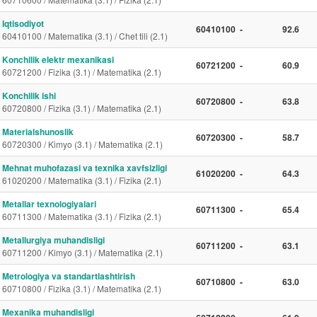
Iqtisodiyot
60410100
-
92.6
60410100 / Matematika (3.1) / Chet tili (2.1)
Konchilik elektr mexanikasi
60721200
-
60.9
60721200 / Fizika (3.1) / Matematika (2.1)
Konchilik ishi
60720800
-
63.8
60720800 / Fizika (3.1) / Matematika (2.1)
Materialshunoslik
60720300
-
58.7
60720300 / Kimyo (3.1) / Matematika (2.1)
Mehnat muhofazasi va texnika xavfsizligi
61020200
-
64.3
61020200 / Matematika (3.1) / Fizika (2.1)
Metallar texnologiyalari
60711300
-
65.4
60711300 / Matematika (3.1) / Fizika (2.1)
Metallurgiya muhandisligi
60711200
-
63.1
60711200 / Kimyo (3.1) / Matematika (2.1)
Metrologiya va standartlashtirish
60710800
-
63.0
60710800 / Fizika (3.1) / Matematika (2.1)
Mexanika muhandisligi