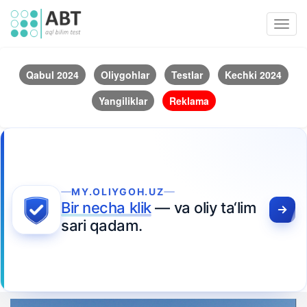
Toggl
navig
Qabul 2024
Oliygohlar
Testlar
Kechki 2024
Yangiliklar
Reklama
MY.OLIYGOH.UZ
Bir necha klik
— va oliy ta‘lim
sari qadam.