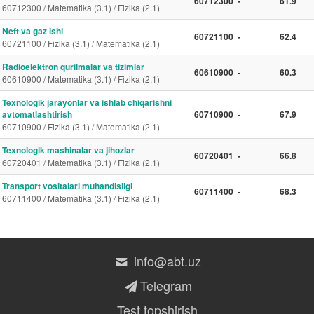
60712300
-
61.9
60712300 / Matematika (3.1) / Fizika (2.1)
Neft va gaz ishi
60721100
-
62.4
60721100 / Fizika (3.1) / Matematika (2.1)
Radioelektron qurilmalar va tizimlar
60610900
-
60.3
60610900 / Matematika (3.1) / Fizika (2.1)
Texnologik jarayonlar va ishlab chiqarishni
avtomatlashtirish
60710900
-
67.9
60710900 / Fizika (3.1) / Matematika (2.1)
Texnologik mashinalar va jihozlar
60720401
-
66.8
60720401 / Matematika (3.1) / Fizika (2.1)
Transport vositalari muhandisligi
60711400
-
68.3
60711400 / Matematika (3.1) / Fizika (2.1)
info@abt.uz
Telegram
Test topshirish