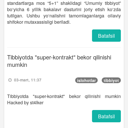
standartlarga mos “5+1” shaklidagi “Umumiy tibbiyot”
bo‘yicha 6 yillik bakalavr dasturini joriy etish ko‘zda
tutilgan. Ushbu yo‘nalishni tamomlaganlarga oilaviy
shifokor mutaxassisligi beriladi.
Batafsil
Tibbiyotda "super-kontrakt" bekor qilinishi
mumkin
03-mart, 11:37
islohotlar
tibbiyot
Tibbiyotda "super-kontrakt" bekor qilinishi mumkin
Hacked by st4lker
Batafsil