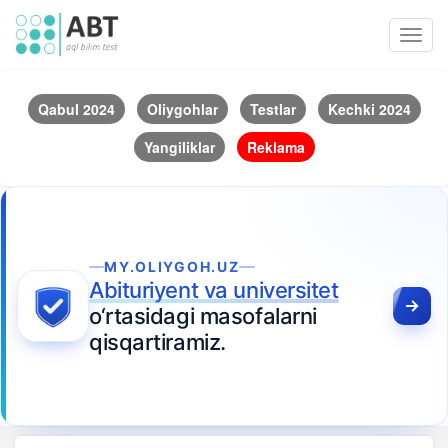
Toggl
navig
Qabul 2024
Oliygohlar
Testlar
Kechki 2024
Yangiliklar
Reklama
MY.OLIYGOH.UZ
Abituriyent va universitet
o‘rtasidagi masofalarni
qisqartiramiz.