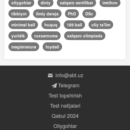
oliygohlar
diniy
xalqaro sertifikat
imtihon
tibbiyot
ilmiy daraja
PhD
DSc
minimal ball
huquq
189 ball
oliy ta'lim
yuridik
ruxsatnoma
xalqaro olimpiada
magistratura
foydali
info@abt.uz
Telegram
Test topshirish
Test natijalari
Qabul 2024
Oliygohlar