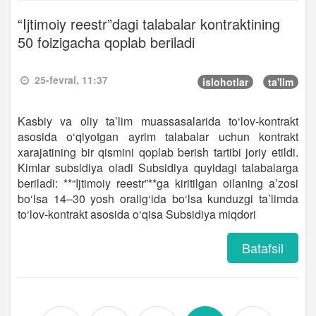
“Ijtimoiy reestr”dagi talabalar kontraktining
50 foizigacha qoplab beriladi
25-fevral, 11:37
islohotlar
ta'lim
Kasbiy va oliy ta’lim muassasalarida to‘lov-kontrakt
asosida o‘qiyotgan ayrim talabalar uchun kontrakt
xarajatining bir qismini qoplab berish tartibi joriy etildi.
Kimlar subsidiya oladi Subsidiya quyidagi talabalarga
beriladi: **“Ijtimoiy reestr”**ga kiritilgan oilaning a’zosi
bo‘lsa 14–30 yosh oralig‘ida bo‘lsa kunduzgi ta’limda
to‘lov-kontrakt asosida o‘qisa Subsidiya miqdori
Batafsil