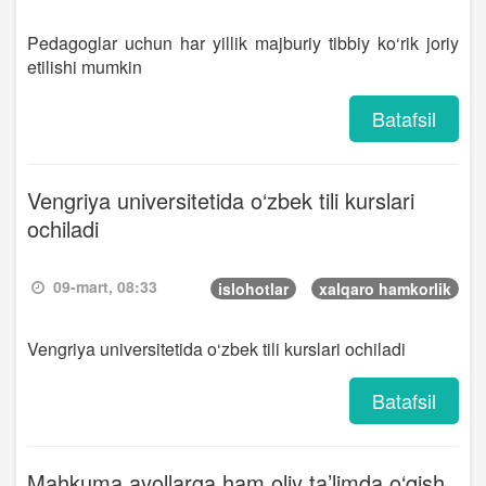
Pedagoglar uchun har yillik majburiy tibbiy ko‘rik joriy
etilishi mumkin
Batafsil
Vengriya universitetida o‘zbek tili kurslari
ochiladi
09-mart, 08:33
islohotlar
xalqaro hamkorlik
Vengriya universitetida o‘zbek tili kurslari ochiladi
Batafsil
Mahkuma ayollarga ham oliy ta’limda o‘qish