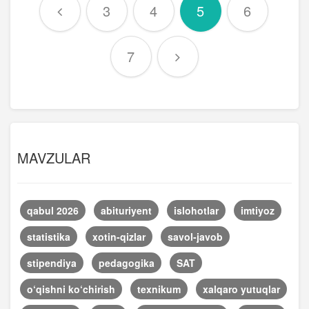
3
4
5
6
7
MAVZULAR
qabul 2026
abituriyent
islohotlar
imtiyoz
statistika
xotin-qizlar
savol-javob
stipendiya
pedagogika
SAT
o‘qishni ko‘chirish
texnikum
xalqaro yutuqlar