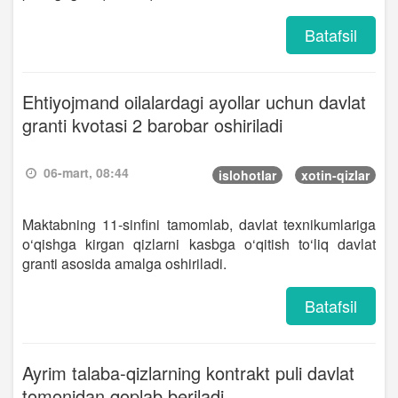
Batafsil
Ehtiyojmand oilalardagi ayollar uchun davlat
granti kvotasi 2 barobar oshiriladi
06-mart, 08:44
islohotlar
xotin-qizlar
Maktabning 11-sinfini tamomlab, davlat texnikumlariga
o‘qishga kirgan qizlarni kasbga o‘qitish to‘liq davlat
granti asosida amalga oshiriladi.
Batafsil
Ayrim talaba-qizlarning kontrakt puli davlat
tomonidan qoplab beriladi