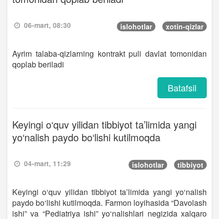
06-mart, 08:30
islohotlar
xotin-qizlar
Ayrim talaba-qizlarning kontrakt puli davlat tomonidan
qoplab beriladi
Batafsil
Keyingi o‘quv yilidan tibbiyot ta’limida yangi
yo‘nalish paydo bo‘lishi kutilmoqda
04-mart, 11:29
islohotlar
tibbiyot
Keyingi o‘quv yilidan tibbiyot ta’limida yangi yo‘nalish
paydo bo‘lishi kutilmoqda. Farmon loyihasida “Davolash
ishi” va “Pediatriya ishi” yo‘nalishlari negizida xalqaro