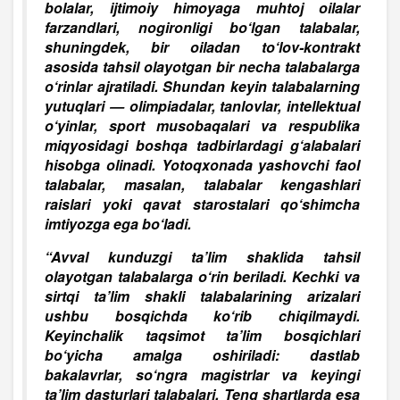
bolalar, ijtimoiy himoyaga muhtoj oilalar
farzandlari, nogironligi bo‘lgan talabalar,
shuningdek, bir oiladan to‘lov-kontrakt
asosida tahsil olayotgan bir necha talabalarga
o‘rinlar ajratiladi. Shundan keyin talabalarning
yutuqlari — olimpiadalar, tanlovlar, intellektual
o‘yinlar, sport musobaqalari va respublika
miqyosidagi boshqa tadbirlardagi g‘alabalari
hisobga olinadi. Yotoqxonada yashovchi faol
talabalar, masalan, talabalar kengashlari
raislari yoki qavat starostalari qo‘shimcha
imtiyozga ega bo‘ladi.
“Avval kunduzgi ta’lim shaklida tahsil
olayotgan talabalarga o‘rin beriladi. Kechki va
sirtqi ta’lim shakli talabalarining arizalari
ushbu bosqichda ko‘rib chiqilmaydi.
Keyinchalik taqsimot ta’lim bosqichlari
bo‘yicha amalga oshiriladi: dastlab
bakalavrlar, so‘ngra magistrlar va keyingi
ta’lim dasturlari talabalari.
Teng shartlarda esa