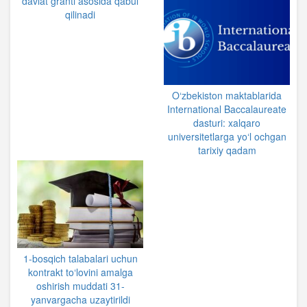
davlat granti asosida qabul
qilinadi
O‘zbekiston maktablarida
International Baccalaureate
dasturi: xalqaro
universitetlarga yo‘l ochgan
tarixiy qadam
1-bosqich talabalari uchun
kontrakt to‘lovini amalga
oshirish muddati 31-
yanvargacha uzaytirildi