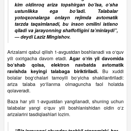
kim oldinroq ariza topshirgan bo‘lsa, o‘sha
ustunlikka ega bo‘ladi.
Talabalar
yotoqxonalarga onlayn rejimda avtomatik
tarzda taqsimlanadi, bu inson omilini istisno
qiladi va jarayonning shaffofligini ta’minlaydi”,
— deydi Laziz Mingishov.
Arizalarni qabul qilish 1-avgustdan boshlanadi va o‘quv
yili oxirigacha davom etadi.
Agar o‘rin yil davomida
bo‘shab qolsa, elektron navbatda avtomatik
ravishda keyingi talabaga biriktiriladi.
Bu xuddi
bolalar bog‘chalari tamoyili bo‘yicha shakllantiriladi:
ariza talaba yo‘llanma olmaguncha faol holatda
qolaveradi.
Baza har yili 1-avgustdan yangilanadi, shuning uchun
talabalar yangi o‘quv yili boshlanishidan oldin o‘z
arizalarini tasdiqlashlari lozim.
“Biz jarayonni shunday tashkil etganmizki, har