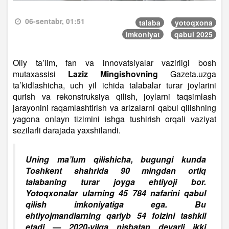
06-sentabr, 01:51
talaba
yotoqxona
imkoniyat
qabul 2025
Oliy ta’lim, fan va innovatsiyalar vazirligi bosh
mutaxassisi
Laziz Mingishovning
Gazeta.uzga
ta’kidlashicha, uch yil ichida talabalar turar joylarini
qurish va rekonstruksiya qilish, joylarni taqsimlash
jarayonini raqamlashtirish va arizalarni qabul qilishning
yagona onlayn tizimini ishga tushirish orqali vaziyat
sezilarli darajada yaxshilandi.
Uning ma’lum qilishicha, bugungi kunda
Toshkent shahrida 90 mingdan ortiq
talabaning turar joyga ehtiyoji bor.
Yotoqxonalar ularning 45 784 nafarini qabul
qilish imkoniyatiga ega. Bu
ehtiyojmandlarning qariyb 54 foizini tashkil
etadi — 2020-yilga nisbatan deyarli ikki