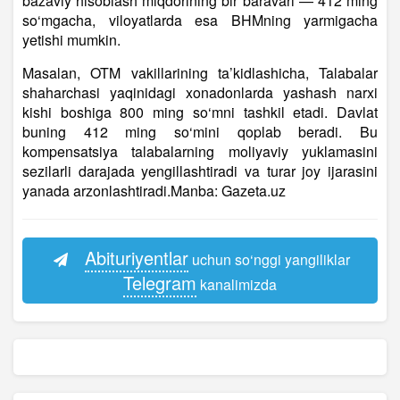
bazaviy hisoblash miqdorining bir baravari — 412 ming
so‘mgacha, viloyatlarda esa BHMning yarmigacha
yetishi mumkin.
Masalan, OTM vakillarining ta’kidlashicha, Talabalar
shaharchasi yaqinidagi xonadonlarda yashash narxi
kishi boshiga 800 ming so‘mni tashkil etadi. Davlat
buning 412 ming so‘mini qoplab beradi. Bu
kompensatsiya talabalarning moliyaviy yuklamasini
sezilarli darajada yengillashtiradi va turar joy ijarasini
yanada arzonlashtiradi.Manba: Gazeta.uz
Abituriyentlar
uchun so‘nggi yangiliklar
Telegram
kanalimizda