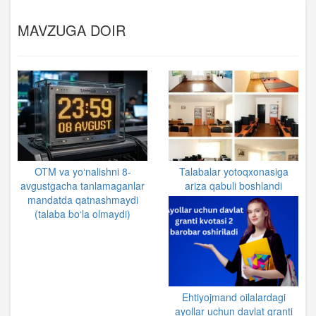
MAVZUGA DOIR
OTM va yo‘nalishni 8-
Talabalar yotoqxonasiga
avgustgacha tanlamaganlar
ariza qabuli boshlandi
mandatda qatnashmaydi
(talaba bo‘la olmaydi)
Ehtiyojmand oilalardagi
ayollar uchun davlat granti