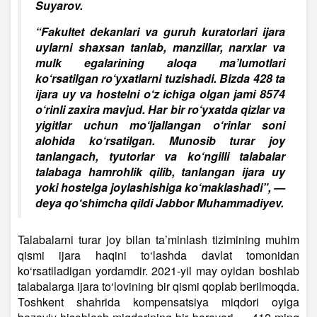
Suyarov.
“Fakultet dekanlari va guruh kuratorlari ijara
uylarni shaxsan tanlab, manzillar, narxlar va
mulk egalarining aloqa ma’lumotlari
ko‘rsatilgan ro‘yxatlarni tuzishadi. Bizda 428 ta
ijara uy va hostelni o‘z ichiga olgan jami 8574
o‘rinli zaxira mavjud. Har bir ro‘yxatda qizlar va
yigitlar uchun mo‘ljallangan o‘rinlar soni
alohida ko‘rsatilgan. Munosib turar joy
tanlangach, tyutorlar va ko‘ngilli talabalar
talabaga hamrohlik qilib, tanlangan ijara uy
yoki hostelga joylashishiga ko‘maklashadi”, —
deya qo‘shimcha qildi Jabbor Muhammadiyev.
Talabalarni turar joy bilan ta’minlash tizimining muhim
qismi ijara haqini to‘lashda davlat tomonidan
ko‘rsatiladigan yordamdir. 2021-yil may oyidan boshlab
talabalarga ijara to‘lovining bir qismi qoplab berilmoqda.
Toshkent shahrida kompensatsiya miqdori oyiga