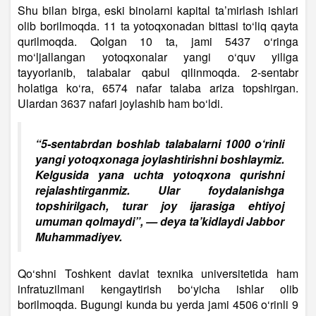
Shu bilan birga, eski binolarni kapital ta’mirlash ishlari
olib borilmoqda. 11 ta yotoqxonadan bittasi to‘liq qayta
qurilmoqda. Qolgan 10 ta, jami 5437 o‘ringa
mo‘ljallangan yotoqxonalar yangi o‘quv yiliga
tayyorlanib, talabalar qabul qilinmoqda. 2-sentabr
holatiga ko‘ra, 6574 nafar talaba ariza topshirgan.
Ulardan 3637 nafari joylashib ham bo‘ldi.
“5-sentabrdan boshlab talabalarni 1000 o‘rinli
yangi yotoqxonaga joylashtirishni boshlaymiz.
Kelgusida yana uchta yotoqxona qurishni
rejalashtirganmiz. Ular foydalanishga
topshirilgach, turar joy ijarasiga ehtiyoj
umuman qolmaydi”, — deya ta’kidlaydi Jabbor
Muhammadiyev.
Qo‘shni Toshkent davlat texnika universitetida ham
infratuzilmani kengaytirish bo‘yicha ishlar olib
borilmoqda. Bugungi kunda bu yerda jami 4506 o‘rinli 9