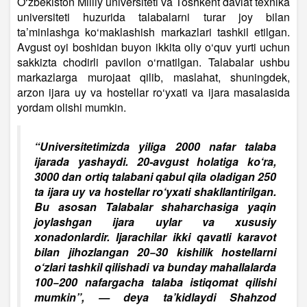
O‘zbekiston Milliy universiteti va Toshkent davlat texnika
universiteti huzurida talabalarni turar joy bilan
ta’minlashga ko‘maklashish markazlari tashkil etilgan.
Avgust oyi boshidan buyon ikkita oliy o‘quv yurti uchun
sakkizta chodirli pavilon o‘rnatilgan. Talabalar ushbu
markazlarga murojaat qilib, maslahat, shuningdek,
arzon ijara uy va hostellar ro‘yxati va ijara masalasida
yordam olishi mumkin.
“Universitetimizda yiliga 2000 nafar talaba
ijarada yashaydi. 20-avgust holatiga ko‘ra,
3000 dan ortiq talabani qabul qila oladigan 250
ta ijara uy va hostellar ro‘yxati shakllantirilgan.
Bu asosan Talabalar shaharchasiga yaqin
joylashgan ijara uylar va xususiy
xonadonlardir. Ijarachilar ikki qavatli karavot
bilan jihozlangan 20−30 kishilik hostellarni
o‘zlari tashkil qilishadi va bunday mahallalarda
100−200 nafargacha talaba istiqomat qilishi
mumkin”, — deya ta’kidlaydi Shahzod