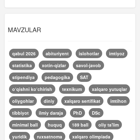
MAVZULAR
qabul 2026
abituriyent
islohotlar
imtiyoz
statistika
xotin-qizlar
savol-javob
stipendiya
pedagogika
SAT
o‘qishni ko‘chirish
texnikum
xalqaro yutuqlar
oliygohlar
diniy
xalqaro sertifikat
imtihon
tibbiyot
ilmiy daraja
PhD
DSc
minimal ball
huquq
189 ball
oliy ta'lim
yuridik
ruxsatnoma
xalqaro olimpiada