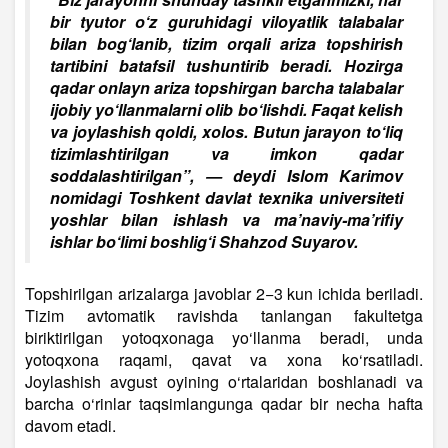
bir tyutor o‘z guruhidagi viloyatlik talabalar
bilan bog‘lanib, tizim orqali ariza topshirish
tartibini batafsil tushuntirib beradi. Hozirga
qadar onlayn ariza topshirgan barcha talabalar
ijobiy yo‘llanmalarni olib bo‘lishdi. Faqat kelish
va joylashish qoldi, xolos. Butun jarayon to‘liq
tizimlashtirilgan va imkon qadar
soddalashtirilgan”, — deydi Islom Karimov
nomidagi Toshkent davlat texnika universiteti
yoshlar bilan ishlash va ma’naviy-ma’rifiy
ishlar bo‘limi boshlig‘i Shahzod Suyarov.
Topshirilgan arizalarga javoblar 2−3 kun ichida beriladi.
Tizim avtomatik ravishda tanlangan fakultetga
biriktirilgan yotoqxonaga yo‘llanma beradi, unda
yotoqxona raqami, qavat va xona ko‘rsatiladi.
Joylashish avgust oyining o‘rtalaridan boshlanadi va
barcha o‘rinlar taqsimlangunga qadar bir necha hafta
davom etadi.