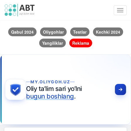
Toggl
navig
Qabul 2024
Oliygohlar
Testlar
Kechki 2024
Yangiliklar
Reklama
MY.OLIYGOH.UZ
Oliy ta‘lim sari yo‘lni
bugun boshlang
.