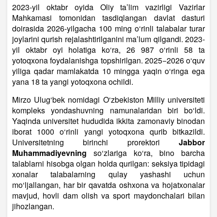
2023-yil oktabr oyida Oliy ta’lim vazirligi Vazirlar
Mahkamasi tomonidan tasdiqlangan davlat dasturi
doirasida 2026-yilgacha 100 ming o‘rinli talabalar turar
joylarini qurish rejalashtirilganini ma’lum qilgandi. 2023-
yil oktabr oyi holatiga ko‘ra, 26 987 o‘rinli 58 ta
yotoqxona foydalanishga topshirilgan. 2025−2026 o‘quv
yiliga qadar mamlakatda 10 mingga yaqin o‘ringa ega
yana 18 ta yangi yotoqxona ochildi.
Mirzo Ulug‘bek nomidagi O‘zbekiston Milliy universiteti
kompleks yondashuvning namunalaridan biri bo‘ldi.
Yaqinda universitet hududida ikkita zamonaviy binodan
iborat 1000 o‘rinli yangi yotoqxona qurib bitkazildi.
Universitetning birinchi prorektori
Jabbor
Muhammadiyevning
so‘zlariga ko‘ra, bino barcha
talablarni hisobga olgan holda qurilgan: seksiya tipidagi
xonalar talabalarning qulay yashashi uchun
mo‘ljallangan, har bir qavatda oshxona va hojatxonalar
mavjud, hovli dam olish va sport maydonchalari bilan
jihozlangan.