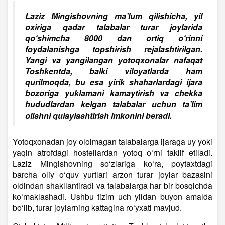
Laziz Mingishovning ma’lum qilishicha, yil
oxiriga qadar talabalar turar joylarida
qo‘shimcha 8000 dan ortiq o‘rinni
foydalanishga topshirish rejalashtirilgan.
Yangi va yangilangan yotoqxonalar nafaqat
Toshkentda, balki viloyatlarda ham
qurilmoqda, bu esa yirik shaharlardagi ijara
bozoriga yuklamani kamaytirish va chekka
hududlardan kelgan talabalar uchun ta’lim
olishni qulaylashtirish imkonini beradi.
Yotoqxonadan joy ololmagan talabalarga ijaraga uy yoki
yaqin atrofdagi hostellardan yotoq o‘rni taklif etiladi.
Laziz Mingishovning so‘zlariga ko‘ra, poytaxtdagi
barcha oliy o‘quv yurtlari arzon turar joylar bazasini
oldindan shakllantiradi va talabalarga har bir bosqichda
ko‘maklashadi. Ushbu tizim uch yildan buyon amalda
bo‘lib, turar joylarning kattagina ro‘yxati mavjud.