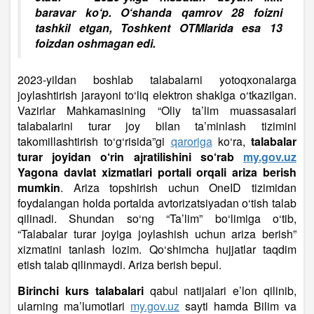
baravar ko‘p. O‘shanda qamrov 28 foizni
tashkil etgan, Toshkent OTMlarida esa 13
foizdan oshmagan edi.
2023-yildan boshlab talabalarni yotoqxonalarga
joylashtirish jarayoni to‘liq elektron shaklga o‘tkazilgan.
Vazirlar Mahkamasining “Oliy ta’lim muassasalari
talabalarini turar joy bilan ta’minlash tizimini
takomillashtirish to‘g‘risida”gi
qaroriga
ko‘ra,
talabalar
turar joyidan o‘rin ajratilishini so‘rab
my.gov.uz
Yagona davlat xizmatlari portali orqali ariza berish
mumkin
. Ariza topshirish uchun OneID tizimidan
foydalangan holda portalda avtorizatsiyadan o‘tish talab
qilinadi. Shundan so‘ng “Ta’lim” bo‘limiga o‘tib,
“Talabalar turar joyiga joylashish uchun ariza berish”
xizmatini tanlash lozim. Qo‘shimcha hujjatlar taqdim
etish talab qilinmaydi. Ariza berish bepul.
Birinchi kurs talabalari
qabul natijalari e’lon qilinib,
ularning ma’lumotlari
my.gov.uz
sayti hamda Bilim va