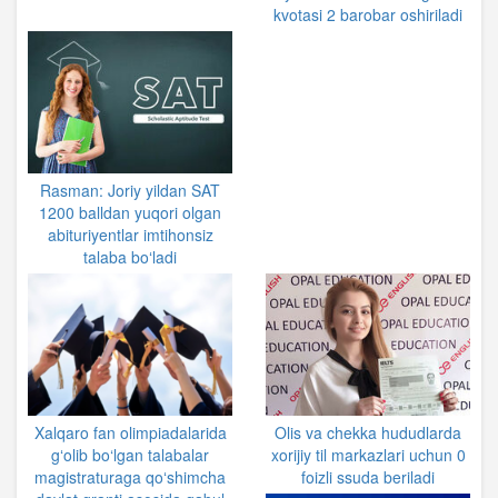
kvotasi 2 barobar oshiriladi
Rasman: Joriy yildan SAT
1200 balldan yuqori olgan
abituriyentlar imtihonsiz
talaba boʻladi
Xalqaro fan olimpiadalarida
Olis va chekka hududlarda
gʻolib bo‘lgan talabalar
xorijiy til markazlari uchun 0
magistraturaga qoʻshimcha
foizli ssuda beriladi