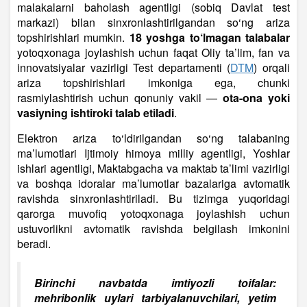
malakalarni baholash agentligi (sobiq Davlat test
markazi) bilan sinxronlashtirilgandan so‘ng ariza
topshirishlari mumkin.
18 yoshga to‘lmagan talabalar
yotoqxonaga joylashish uchun faqat Oliy ta’lim, fan va
innovatsiyalar vazirligi Test departamenti (
DTM
) orqali
ariza topshirishlari imkoniga ega, chunki
rasmiylashtirish uchun qonuniy vakil —
ota-ona yoki
vasiyning ishtiroki talab etiladi
.
Elektron ariza to‘ldirilgandan so‘ng talabaning
ma’lumotlari Ijtimoiy himoya milliy agentligi, Yoshlar
ishlari agentligi, Maktabgacha va maktab ta’limi vazirligi
va boshqa idoralar ma’lumotlar bazalariga avtomatik
ravishda sinxronlashtiriladi. Bu tizimga yuqoridagi
qarorga muvofiq yotoqxonaga joylashish uchun
ustuvorlikni avtomatik ravishda belgilash imkonini
beradi.
Birinchi navbatda imtiyozli toifalar:
mehribonlik uylari tarbiyalanuvchilari, yetim