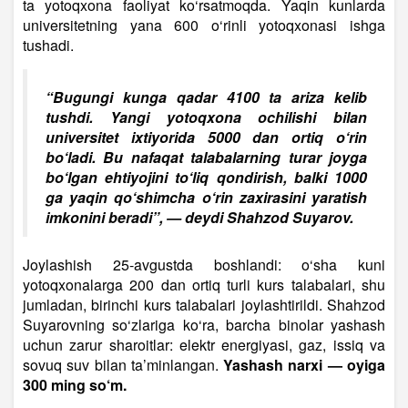
ta yotoqxona faoliyat ko‘rsatmoqda. Yaqin kunlarda
universitetning yana 600 o‘rinli yotoqxonasi ishga
tushadi.
“Bugungi kunga qadar 4100 ta ariza kelib
tushdi. Yangi yotoqxona ochilishi bilan
universitet ixtiyorida 5000 dan ortiq o‘rin
bo‘ladi. Bu nafaqat talabalarning turar joyga
bo‘lgan ehtiyojini to‘liq qondirish, balki 1000
ga yaqin qo‘shimcha o‘rin zaxirasini yaratish
imkonini beradi”, — deydi Shahzod Suyarov.
Joylashish 25-avgustda boshlandi: o‘sha kuni
yotoqxonalarga 200 dan ortiq turli kurs talabalari, shu
jumladan, birinchi kurs talabalari joylashtirildi. Shahzod
Suyarovning so‘zlariga ko‘ra, barcha binolar yashash
uchun zarur sharoitlar: elektr energiyasi, gaz, issiq va
sovuq suv bilan ta’minlangan.
Yashash narxi — oyiga
300 ming so‘m.