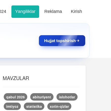
024
Yangiliklar
Reklama
Kirish
Hujjat topshirish
MAVZULAR
qabul 2026
abituriyent
islohotlar
imtiyoz
statistika
xotin-qizlar