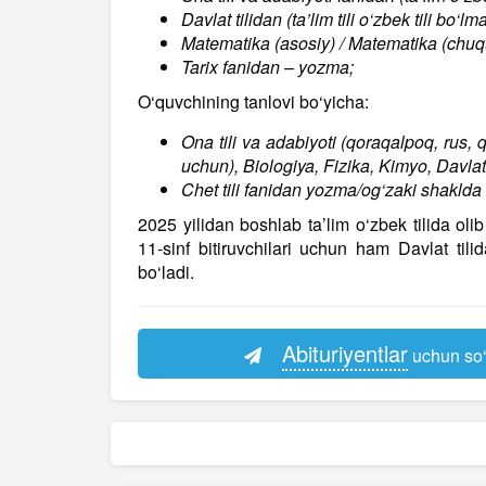
Davlat tilidan (ta’lim tili o‘zbek tili bo
Matematika (asosiy) / Matematika (chuqu
Tarix fanidan – yozma;
O‘quvchining tanlovi bo‘yicha:
Ona tili va adabiyoti (qoraqalpoq, rus, qo
uchun), Biologiya, Fizika, Kimyo, Davla
Chet tili fanidan yozma/og‘zaki shaklda 
2025 yilidan boshlab ta’lim o‘zbek tilida ol
11-sinf bitiruvchilari uchun ham Davlat tili
bo‘ladi.
Abituriyentlar
uchun so‘