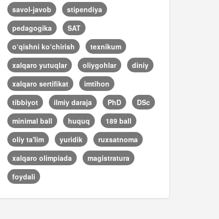
savol-javob
stipendiya
pedagogika
SAT
o‘qishni ko‘chirish
texnikum
xalqaro yutuqlar
oliygohlar
diniy
xalqaro sertifikat
imtihon
tibbiyot
ilmiy daraja
PhD
DSc
minimal ball
huquq
189 ball
oliy ta'lim
yuridik
ruxsatnoma
xalqaro olimpiada
magistratura
foydali