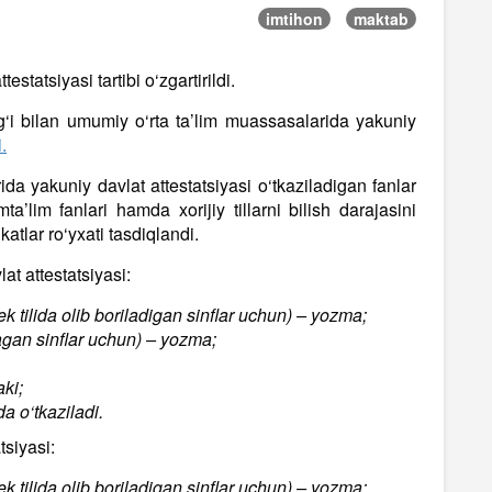
imtihon
maktab
estatsiyasi tartibi o‘zgartirildi.
‘i bilan umumiy o‘rta ta’lim muassasalarida yakuniy
.
da yakuniy davlat attestatsiyasi o‘tkaziladigan fanlar
ta’lim fanlari hamda xorijiy tillarni bilish darajasini
katlar ro‘yxati tasdiqlandi.
at attestatsiyasi:
ek tilida olib boriladigan sinflar uchun) – yozma;
‘lmagan sinflar uchun) – yozma;
ki;
a o‘tkaziladi.
tsiyasi:
ek tilida olib boriladigan sinflar uchun) – yozma;