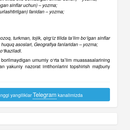
‘lmagan sinflar uchun) – yozma;
rlashtirilgan) fanidan – yozma;
zoq, turkman, tojik, qirg‘iz tilida ta’lim bo‘lgan sinflar
t huquq asoslari, Geografiya fanlaridan – yozma;
o‘tkaziladi.
ib borilmaydigan umumiy o‘rta ta’lim muassasalarining
dan yakuniy nazorat imtihonlarini topshirish majburiy
Telegram
nggi yangiliklar
kanalimizda