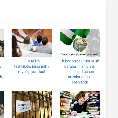
Oliy ta’lim
Ilk bor o‘zbek tilini bilish
iy
tashkilotlarining milliy
darajasini aniqlash
reytingi yuritiladi
imtihonlari uchun
ch,
arizalar qabuli
t
boshlandi