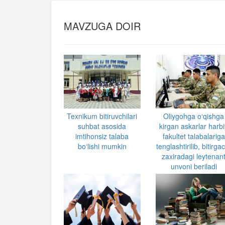
MAVZUGA DOIR
Texnikum bitiruvchilari
Oliygohga o‘qishga
suhbat asosida
kirgan askarlar harb
imtihonsiz talaba
fakultet talabalariga
bo‘lishi mumkin
tenglashtirilib, bitirga
zaxiradagi leytenan
unvoni beriladi