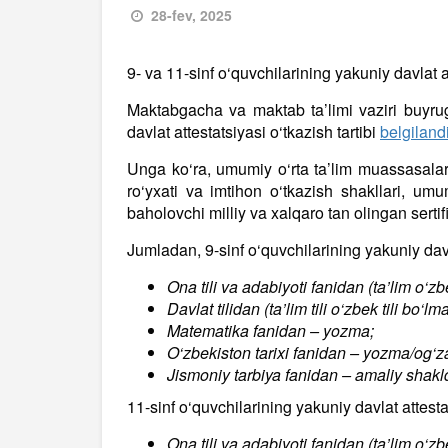
28-fev, 2025
9- va 11-sinf o‘quvchilarining yakuniy davlat att
Maktabgacha va maktab ta’limi vaziri buyrug
davlat attestatsiyasi o‘tkazish tartibi
belgilandi
Unga ko‘ra, umumiy o‘rta ta’lim muassasalari
ro‘yxati va imtihon o‘tkazish shakllari, umum
baholovchi milliy va xalqaro tan olingan sertifi
Jumladan, 9-sinf o‘quvchilarining yakuniy davl
Ona tili va adabiyoti fanidan (ta’lim o‘zb
Davlat tilidan (ta’lim tili o‘zbek tili bo
Matematika fanidan – yozma;
O‘zbekiston tarixi fanidan – yozma/og‘za
Jismoniy tarbiya fanidan – amaliy shakld
11-sinf o‘quvchilarining yakuniy davlat attesta
Ona tili va adabiyoti fanidan (ta’lim o‘zb