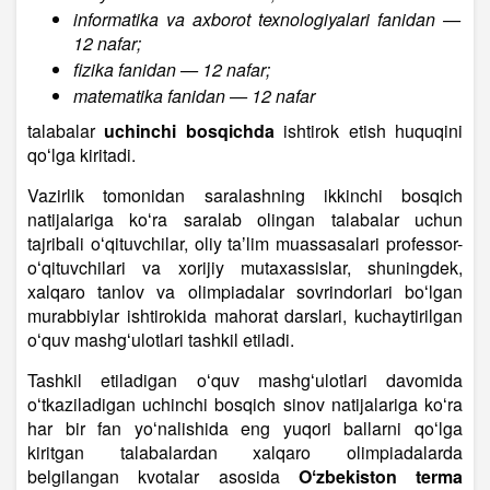
informatika va axborot texnologiyalari fanidan —
12 nafar;
fizika fanidan — 12 nafar;
matematika fanidan — 12 nafar
talabalar
uchinchi bosqichda
ishtirok etish huquqini
qoʻlga kiritadi.
Vazirlik tomonidan saralashning ikkinchi bosqich
natijalariga koʻra saralab olingan talabalar uchun
tajribali oʻqituvchilar, oliy taʼlim muassasalari professor-
oʻqituvchilari va xorijiy mutaxassislar, shuningdek,
xalqaro tanlov va olimpiadalar sovrindorlari boʻlgan
murabbiylar ishtirokida mahorat darslari, kuchaytirilgan
oʻquv mashgʻulotlari tashkil etiladi.
Tashkil etiladigan oʻquv mashgʻulotlari davomida
oʻtkaziladigan uchinchi bosqich sinov natijalariga koʻra
har bir fan yoʻnalishida eng yuqori ballarni qoʻlga
kiritgan talabalardan xalqaro olimpiadalarda
belgilangan kvotalar asosida
Oʻzbekiston terma