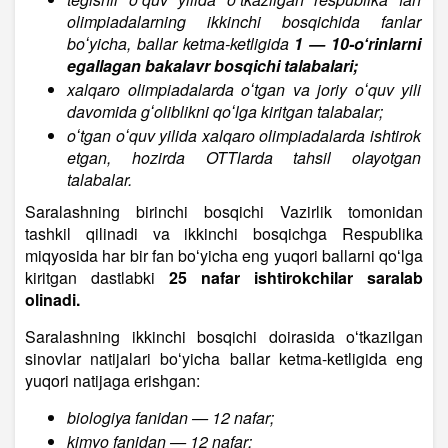
olimpiadalarning ikkinchi bosqichida fanlar
boʻyicha, ballar ketma-ketligida
1 — 10-oʻrinlarni
egallagan bakalavr bosqichi talabalari;
xalqaro olimpiadalarda oʻtgan va joriy oʻquv yili
davomida gʻoliblikni qoʻlga kiritgan talabalar;
oʻtgan oʻquv yilida xalqaro olimpiadalarda ishtirok
etgan, hozirda OTTlarda tahsil olayotgan
talabalar.
Saralashning birinchi bosqichi Vazirlik tomonidan
tashkil qilinadi va ikkinchi bosqichga Respublika
miqyosida har bir fan boʻyicha eng yuqori ballarni qoʻlga
kiritgan dastlabki
25 nafar ishtirokchilar saralab
olinadi.
Saralashning ikkinchi bosqichi doirasida oʻtkazilgan
sinovlar natijalari boʻyicha ballar ketma-ketligida eng
yuqori natijaga erishgan:
biologiya fanidan — 12 nafar;
kimyo fanidan — 12 nafar;