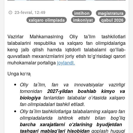
23-fevral, 12:49
imtihon
magistratura
xalqaro olimpiada
imkoniyat
qabul 2026
Vazirlar Mahkamasining Oliy taʼlim tashkilotlari
talabalarini respublika va xalqaro fan olimpidalariga
keng jalb qilish hamda iqtidorli talabalarni qoʻllab-
quvvatlash mexanizmlarini joriy etish toʻgʻrisidagi qarori
muhokamalar portaliga
joylandi.
Unga ko‘ra֥
Oliy taʼlim, fan va innovatsiyalar vazirligi
tomonidan
2027-yildan boshlab kimyo va
biologiya
fanlaridan talabalar oʻrtasida xalqaro
fan olimpiadalari tashkil etiladi.
Oliy taʼlim tashkilotlariga talabalarning xalqaro fan
olimpiadalarida ishtirok etishi bilan bogʻliq
barcha xarajatlarni oʻzlarining byudjetdan
tashqari mablagʻlari hisobidan
qoplash huquqi