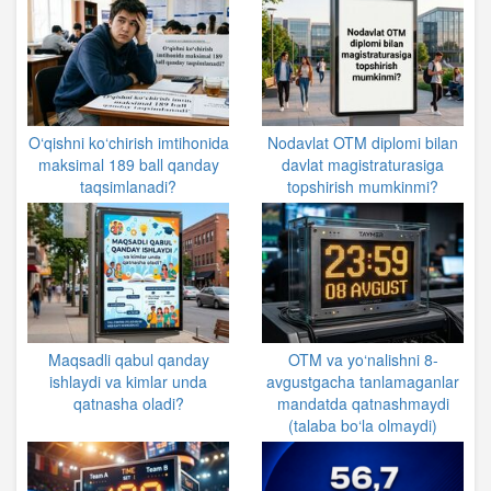
O‘qishni ko‘chirish imtihonida
Nodavlat OTM diplomi bilan
maksimal 189 ball qanday
davlat magistraturasiga
taqsimlanadi?
topshirish mumkinmi?
Maqsadli qabul qanday
OTM va yo‘nalishni 8-
ishlaydi va kimlar unda
avgustgacha tanlamaganlar
qatnasha oladi?
mandatda qatnashmaydi
(talaba bo‘la olmaydi)