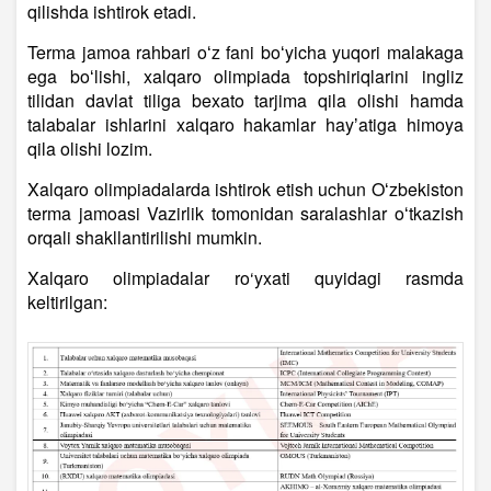
qilishda ishtirok etadi.
Terma jamoa rahbari oʻz fani boʻyicha yuqori malakaga
ega boʻlishi, xalqaro olimpiada topshiriqlarini ingliz
tilidan davlat tiliga bexato tarjima qila olishi hamda
talabalar ishlarini xalqaro hakamlar hayʼatiga himoya
qila olishi lozim.
Xalqaro olimpiadalarda ishtirok etish uchun Oʻzbekiston
terma jamoasi Vazirlik tomonidan saralashlar oʻtkazish
orqali shakllantirilishi mumkin.
Xalqaro olimpiadalar ro‘yxati quyidagi rasmda
keltirilgan: