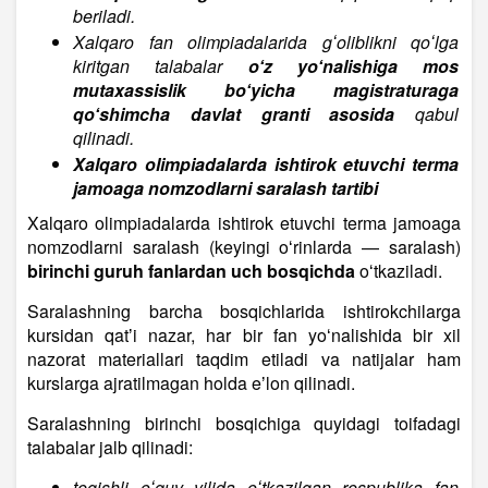
beriladi.
Xalqaro fan olimpiadalarida gʻoliblikni qoʻlga
kiritgan talabalar
oʻz yoʻnalishiga mos
mutaxassislik boʻyicha magistraturaga
qoʻshimcha davlat granti asosida
qabul
qilinadi.
Xalqaro olimpiadalarda ishtirok etuvchi terma
jamoaga nomzodlarni saralash tartibi
Xalqaro olimpiadalarda ishtirok etuvchi terma jamoaga
nomzodlarni saralash (keyingi oʻrinlarda — saralash)
birinchi guruh fanlardan uch bosqichda
oʻtkaziladi.
Saralashning barcha bosqichlarida ishtirokchilarga
kursidan qatʼi nazar, har bir fan yoʻnalishida bir xil
nazorat materiallari taqdim etiladi va natijalar ham
kurslarga ajratilmagan holda eʼlon qilinadi.
Saralashning birinchi bosqichiga quyidagi toifadagi
talabalar jalb qilinadi:
tegishli oʻquv yilida oʻtkazilgan respublika fan