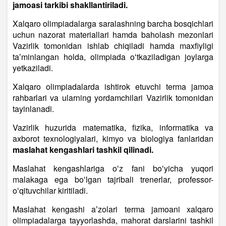
jamoasi tarkibi shakllantiriladi.
Xalqaro olimpiadalarga saralashning barcha bosqichlari
uchun nazorat materiallari hamda baholash mezonlari
Vazirlik tomonidan ishlab chiqiladi hamda maxfiyligi
taʼminlangan holda, olimpiada oʻtkaziladigan joylarga
yetkaziladi.
Xalqaro olimpiadalarda ishtirok etuvchi terma jamoa
rahbarlari va ularning yordamchilari Vazirlik tomonidan
tayinlanadi.
Vazirlik huzurida matematika, fizika, informatika va
axborot texnologiyalari, kimyo va biologiya fanlaridan
maslahat kengashlari tashkil qilinadi.
Maslahat kengashlariga oʻz fani boʻyicha yuqori
malakaga ega boʻlgan tajribali trenerlar, professor-
oʻqituvchilar kiritiladi.
Maslahat kengashi aʼzolari terma jamoani xalqaro
olimpiadalarga tayyorlashda, mahorat darslarini tashkil