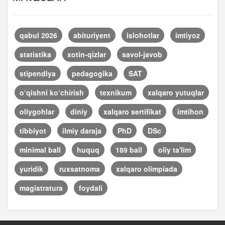
qabul 2026
abituriyent
islohotlar
imtiyoz
statistika
xotin-qizlar
savol-javob
stipendiya
pedagogika
SAT
o‘qishni ko‘chirish
texnikum
xalqaro yutuqlar
oliygohlar
diniy
xalqaro sertifikat
imtihon
tibbiyot
ilmiy daraja
PhD
DSc
minimal ball
huquq
189 ball
oliy ta'lim
yuridik
ruxsatnoma
xalqaro olimpiada
magistratura
foydali