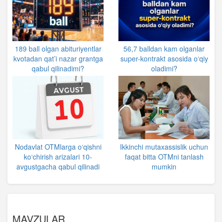
189 ball olgan abituriyentlar
56,7 balldan kam olganlar
kvotadan qat’i nazar grantga
super-kontrakt asosida o‘qiy
qabul qilinadimi?
oladimi?
Nodavlat OTMlarga o‘qishni
Ikkinchi mutaxassislik uchun
ko‘chirish arizalari 10-
faqat bitta OTMni tanlash
avgustgacha qabul qilinadi
mumkin
MAVZULAR