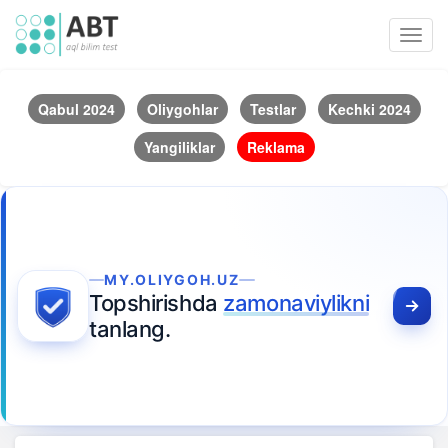
Toggl
navig
Qabul 2024
Oliygohlar
Testlar
Kechki 2024
Yangiliklar
Reklama
MY.OLIYGOH.UZ
Topshirishda
zamonaviylikni
tanlang.