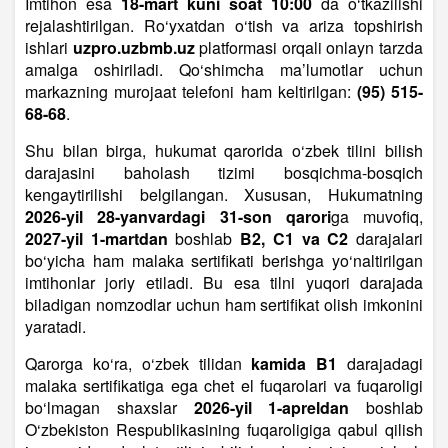
Imtihon esa
18-mart kuni soat 10:00
da o‘tkazilishi
rejalashtirilgan. Ro‘yxatdan o‘tish va ariza topshirish
ishlari
uzpro.uzbmb.uz
platformasi orqali onlayn tarzda
amalga oshiriladi. Qo‘shimcha ma’lumotlar uchun
markazning murojaat telefoni ham keltirilgan:
(95) 515-
68-68
.
Shu bilan birga, hukumat qarorida o‘zbek tilini bilish
darajasini baholash tizimi bosqichma-bosqich
kengaytirilishi belgilangan. Xususan, Hukumatning
2026-yil 28-yanvardagi 31-son qarori
ga muvofiq,
2027-yil 1-martdan
boshlab
B2, C1 va C2
darajalari
bo‘yicha ham malaka sertifikati berishga yo‘naltirilgan
imtihonlar joriy etiladi. Bu esa tilni yuqori darajada
biladigan nomzodlar uchun ham sertifikat olish imkonini
yaratadi.
Qarorga ko‘ra, o‘zbek tilidan
kamida B1
darajadagi
malaka sertifikatiga ega chet el fuqarolari va fuqaroligi
bo‘lmagan shaxslar
2026-yil 1-apreldan
boshlab
O‘zbekiston Respublikasining fuqaroligiga qabul qilish