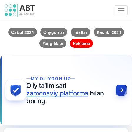
Toggl
navig
Qabul 2024
Oliygohlar
Testlar
Kechki 2024
Yangiliklar
Reklama
MY.OLIYGOH.UZ
Oliy ta‘lim sari
zamonaviy platforma
bilan
boring.