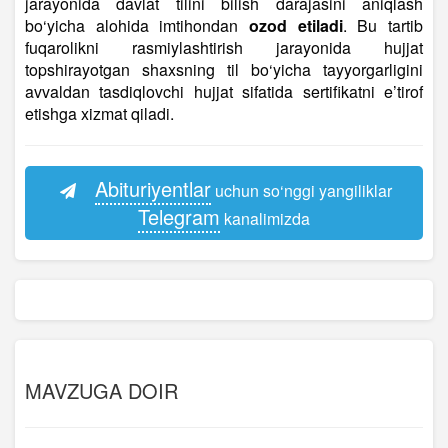
jarayonida davlat tilini bilish darajasini aniqlash
bo‘yicha alohida imtihondan
ozod etiladi
. Bu tartib
fuqarolikni rasmiylashtirish jarayonida hujjat
topshirayotgan shaxsning til bo‘yicha tayyorgarligini
avvaldan tasdiqlovchi hujjat sifatida sertifikatni e’tirof
etishga xizmat qiladi.
Abituriyentlar
uchun so‘nggi yangiliklar
Telegram
kanalimizda
MAVZUGA DOIR