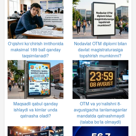
O‘qishni ko‘chirish imtihonida
Nodavlat OTM diplomi bilan
maksimal 189 ball qanday
davlat magistraturasiga
taqsimlanadi?
topshirish mumkinmi?
Maqsadli qabul qanday
OTM va yo‘nalishni 8-
ishlaydi va kimlar unda
avgustgacha tanlamaganlar
qatnasha oladi?
mandatda qatnashmaydi
(talaba bo‘la olmaydi)