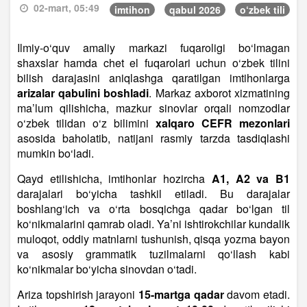
02-mart, 05:49
imtihon
qabul 2026
o‘zbek tili
Ilmiy-o‘quv amaliy markazi fuqaroligi bo‘lmagan
shaxslar hamda chet el fuqarolari uchun o‘zbek tilini
bilish darajasini aniqlashga qaratilgan imtihonlarga
arizalar qabulini boshladi
. Markaz axborot xizmatining
ma’lum qilishicha, mazkur sinovlar orqali nomzodlar
o‘zbek tilidan o‘z bilimini
xalqaro CEFR mezonlari
asosida baholatib, natijani rasmiy tarzda tasdiqlashi
mumkin bo‘ladi.
Qayd etilishicha, imtihonlar hozircha
A1, A2 va B1
darajalari bo‘yicha tashkil etiladi. Bu darajalar
boshlang‘ich va o‘rta bosqichga qadar bo‘lgan til
ko‘nikmalarini qamrab oladi. Ya’ni ishtirokchilar kundalik
muloqot, oddiy matnlarni tushunish, qisqa yozma bayon
va asosiy grammatik tuzilmalarni qo‘llash kabi
ko‘nikmalar bo‘yicha sinovdan o‘tadi.
Ariza topshirish jarayoni
15-martga qadar
davom etadi.