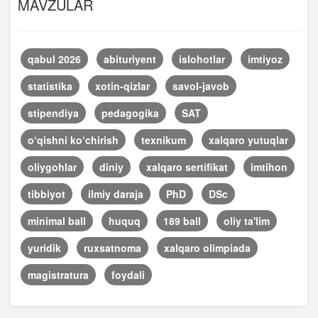
MAVZULAR
qabul 2026
abituriyent
islohotlar
imtiyoz
statistika
xotin-qizlar
savol-javob
stipendiya
pedagogika
SAT
o‘qishni ko‘chirish
texnikum
xalqaro yutuqlar
oliygohlar
diniy
xalqaro sertifikat
imtihon
tibbiyot
ilmiy daraja
PhD
DSc
minimal ball
huquq
189 ball
oliy ta'lim
yuridik
ruxsatnoma
xalqaro olimpiada
magistratura
foydali