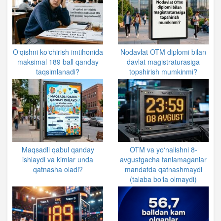
O‘qishni ko‘chirish imtihonida
Nodavlat OTM diplomi bilan
maksimal 189 ball qanday
davlat magistraturasiga
taqsimlanadi?
topshirish mumkinmi?
Maqsadli qabul qanday
OTM va yo‘nalishni 8-
ishlaydi va kimlar unda
avgustgacha tanlamaganlar
qatnasha oladi?
mandatda qatnashmaydi
(talaba bo‘la olmaydi)