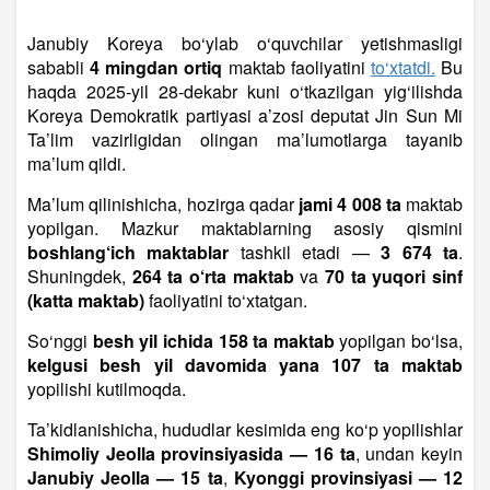
Janubiy Koreya bo‘ylab o‘quvchilar yetishmasligi
sababli
4 mingdan ortiq
maktab faoliyatini
to‘xtatdi.
Bu
haqda 2025-yil 28-dekabr kuni o‘tkazilgan yig‘ilishda
Koreya Demokratik partiyasi a’zosi deputat Jin Sun Mi
Ta’lim vazirligidan olingan ma’lumotlarga tayanib
ma’lum qildi.
Ma’lum qilinishicha, hozirga qadar
jami
4 008 ta
maktab
yopilgan. Mazkur maktablarning asosiy qismini
boshlang‘ich maktablar
tashkil etadi —
3 674 ta
.
Shuningdek,
264 ta o‘rta maktab
va
70 ta yuqori sinf
(katta maktab)
faoliyatini to‘xtatgan.
So‘nggi
besh yil ichida 158 ta maktab
yopilgan bo‘lsa,
kelgusi besh yil davomida yana 107 ta maktab
yopilishi kutilmoqda.
Ta’kidlanishicha, hududlar kesimida eng ko‘p yopilishlar
Shimoliy Jeolla provinsiyasida — 16 ta
, undan keyin
Janubiy Jeolla — 15 ta
,
Kyonggi provinsiyasi — 12