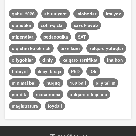
qabul 2026
abituriyent
islohotlar
imtiyoz
statistika
xotin-qizlar
savol-javob
stipendiya
pedagogika
SAT
o‘qishni ko‘chirish
texnikum
xalqaro yutuqlar
oliygohlar
diniy
xalqaro sertifikat
imtihon
tibbiyot
ilmiy daraja
PhD
DSc
minimal ball
huquq
189 ball
oliy ta'lim
yuridik
ruxsatnoma
xalqaro olimpiada
magistratura
foydali
info@abt.uz