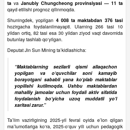
ta
va
Janubiy Chungcheong provinsiyasi — 11 ta
qayd etilishi prognoz qilinmoqda.
Shuningdek, yopilgan
4 008 ta maktabdan 376 tasi
hozirgacha foydalanilmayapti. Ularning 266 tasi 10
yildan ortiq, 82 tasi esa 30 yildan ziyod vaqt davomida
butunlay tashlab qo‘yilgan.
Deputat Jin Sun Mining ta’kidlashicha:
“Maktablarning sezilarli qismi allaqachon
yopilgan va o‘quvchilar soni kamayib
borayotgani sababli yana ko‘plab maktablar
yopilishi kutilmoqda. Ushbu maktablardan
mahalliy jamoalar uchun foydali aktiv sifatida
foydalanish bo‘yicha uzoq muddatli yo‘l
xaritasi zarur.”
Ta’lim vazirligining 2025-yil fevral oyida e’lon qilgan
ma’lumotlariga ko‘ra, 2025-o‘quv yili uchun pedagogik