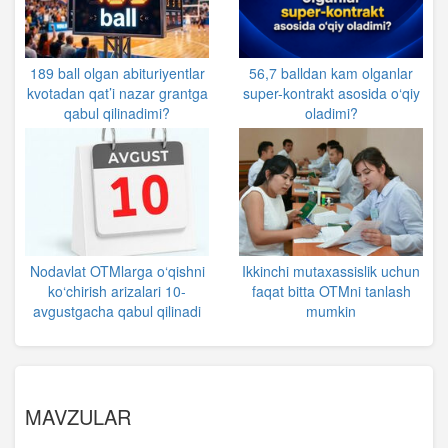
189 ball olgan abituriyentlar
56,7 balldan kam olganlar
kvotadan qat’i nazar grantga
super-kontrakt asosida o‘qiy
qabul qilinadimi?
oladimi?
Nodavlat OTMlarga o‘qishni
Ikkinchi mutaxassislik uchun
ko‘chirish arizalari 10-
faqat bitta OTMni tanlash
avgustgacha qabul qilinadi
mumkin
MAVZULAR