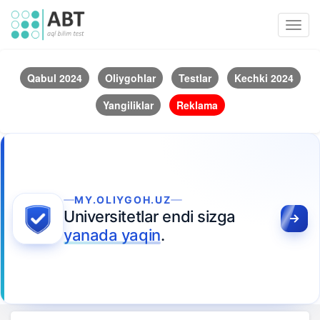
Toggl
navig
Qabul 2024
Oliygohlar
Testlar
Kechki 2024
Yangiliklar
Reklama
MY.OLIYGOH.UZ
Universitetlar endi sizga
yanada yaqin
.