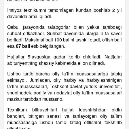
Imtiyoz texnikumni tamomlagan kundan boshlab 2 yil
davomida amal qiladi.
Qabul jarayonida talabgorlar bilan yakka tartibdagi
suhbat o‘tkaziladi. Suhbat davomida ularga 4 ta savol
beriladi. Maksimal ball 100 ballni tashkil etadi, o‘tish bali
esa
67 ball
etib belgilangan.
Hujjatlar 5-avgustga qadar ko‘rib chiqiladi. Natijalar
abituriyentning shaxsiy kabinetida e’lon qilinadi.
Ushbu tartib barcha oliy ta’lim muassasalariga tatbiq
etilmaydi. Jumladan, oliy harbiy va harbiylashtirilgan
ta’lim muassasalari, Toshkent davlat yuridik universiteti,
shuningdek, xorijiy va nodavlat oliy ta’lim muassasalari
mazkur tartibdan mustasno.
Texnikum bitiruvchilari hujjat topshirishdan oldin
baholari, bitirgan sanasi va tanlayotgan oliy ta’lim
muassasasiga ushbu tartib tatbiq etilishini tekshirib
olishi lozim.