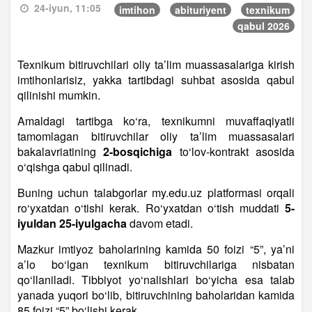
24-iyun, 11:05
imtihon
abituriyent
texnikum
qabul 2026
Texnikum bitiruvchilari oliy ta’lim muassasalariga kirish
imtihonlarisiz, yakka tartibdagi suhbat asosida qabul
qilinishi mumkin.
Amaldagi tartibga ko‘ra, texnikumni muvaffaqiyatli
tamomlagan bitiruvchilar oliy ta’lim muassasalari
bakalavriatining
2-bosqichiga
to‘lov-kontrakt asosida
o‘qishga qabul qilinadi.
Buning uchun talabgorlar my.edu.uz platformasi orqali
ro‘yxatdan o‘tishi kerak. Ro‘yxatdan o‘tish muddati
5-
iyuldan 25-iyulgacha
davom etadi.
Mazkur imtiyoz baholarining kamida 50 foizi “5”, ya’ni
a’lo bo‘lgan texnikum bitiruvchilariga nisbatan
qo‘llaniladi. Tibbiyot yo‘nalishlari bo‘yicha esa talab
yanada yuqori bo‘lib, bitiruvchining baholaridan kamida
85 foizi “5” bo‘lishi kerak.