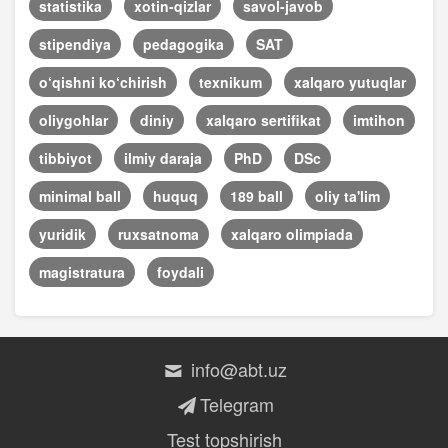
statistika
xotin-qizlar
savol-javob
stipendiya
pedagogika
SAT
o‘qishni ko‘chirish
texnikum
xalqaro yutuqlar
oliygohlar
diniy
xalqaro sertifikat
imtihon
tibbiyot
ilmiy daraja
PhD
DSc
minimal ball
huquq
189 ball
oliy ta'lim
yuridik
ruxsatnoma
xalqaro olimpiada
magistratura
foydali
info@abt.uz
Telegram
Test topshirish