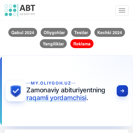
Toggl
navig
Qabul 2024
Oliygohlar
Testlar
Kechki 2024
Yangiliklar
Reklama
MY.OLIYGOH.UZ
Zamonaviy abituriyentning
raqamli yordamchisi
.