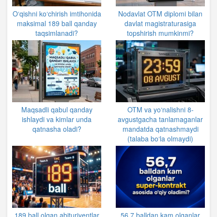
O‘qishni ko‘chirish imtihonida
Nodavlat OTM diplomi bilan
maksimal 189 ball qanday
davlat magistraturasiga
taqsimlanadi?
topshirish mumkinmi?
Maqsadli qabul qanday
OTM va yo‘nalishni 8-
ishlaydi va kimlar unda
avgustgacha tanlamaganlar
qatnasha oladi?
mandatda qatnashmaydi
(talaba bo‘la olmaydi)
189 ball olgan abituriyentlar
56,7 balldan kam olganlar