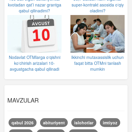
kvotadan qat’i nazar grantga
super-kontrakt asosida o‘qiy
qabul qilinadimi?
oladimi?
Nodavlat OTMlarga o‘qishni
Ikkinchi mutaxassislik uchun
ko‘chirish arizalari 10-
faqat bitta OTMni tanlash
avgustgacha qabul qilinadi
mumkin
MAVZULAR
qabul 2026
abituriyent
islohotlar
imtiyoz