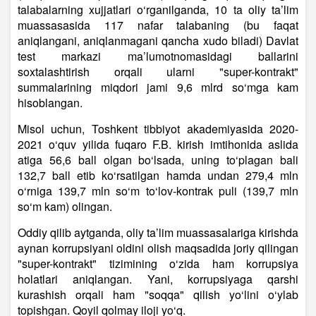
talabalarning xujjatlari o‘rganilganda, 10 ta oliy ta’lim
muassasasida 117 nafar talabaning (bu faqat
aniqlangani, aniqlanmagani qancha xudo biladi) Davlat
test markazi ma’lumotnomasidagi ballarini
soxtalashtirish orqali ularni "super-kontrakt"
summalarining miqdori jami 9,6 mlrd so‘mga kam
hisoblangan.
Misol uchun, Toshkent tibbiyot akademiyasida 2020-
2021 o‘quv yilida fuqaro F.B. kirish imtihonida aslida
atiga 56,6 ball olgan bo‘lsada, uning to‘plagan bali
132,7 ball etib ko‘rsatilgan hamda undan 279,4 mln
o‘rniga 139,7 mln so‘m to‘lov-kontrak puli (139,7 mln
so‘m kam) olingan.
Oddiy qilib aytganda, oliy ta’lim muassasalariga kirishda
aynan korrupsiyani oldini olish maqsadida joriy qilingan
"super-kontrakt" tizimining o‘zida ham korrupsiya
holatlari aniqlangan. Yani, korrupsiyaga qarshi
kurashish orqali ham "soqqa" qilish yo‘lini o‘ylab
topishgan. Qoyil qolmay iloji yo‘q.