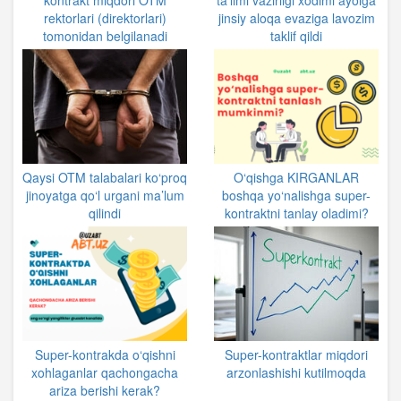
rektorlari (direktorlari)
jinsiy aloqa evaziga lavozim
tomonidan belgilanadi
taklif qildi
Qaysi OTM talabalari ko‘proq
O‘qishga KIRGANLAR
jinoyatga qo‘l urgani ma’lum
boshqa yo‘nalishga super-
qilindi
kontraktni tanlay oladimi?
Super-kontrakda o‘qishni
Super-kontraktlar miqdori
xohlaganlar qachongacha
arzonlashishi kutilmoqda
ariza berishi kerak?