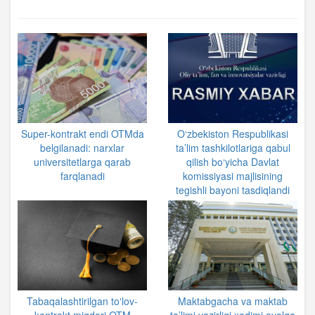
Super-kontrakt endi OTMda
O‘zbekiston Respublikasi
belgilanadi: narxlar
ta’lim tashkilotlariga qabul
universitetlarga qarab
qilish bo‘yicha Davlat
farqlanadi
komissiyasi majlisining
tegishli bayoni tasdiqlandi
Tabaqalashtirilgan toʻlov-
Maktabgacha va maktab
kontrakt miqdori OTM
ta’limi vazirligi xodimi ayolga