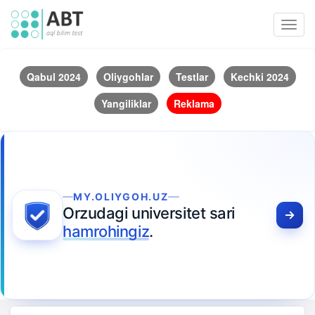
Toggl
navig
Qabul 2024
Oliygohlar
Testlar
Kechki 2024
Yangiliklar
Reklama
MY.OLIYGOH.UZ
Orzudagi universitet sari
hamrohingiz
.