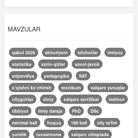
MAVZULAR
qabul 2026
abituriyent
islohotlar
imtiyoz
statistika
xotin-qizlar
savol-javob
stipendiya
pedagogika
SAT
o‘qishni ko‘chirish
texnikum
xalqaro yutuqlar
oliygohlar
diniy
xalqaro sertifikat
imtihon
tibbiyot
ilmiy daraja
PhD
DSc
minimal ball
huquq
189 ball
oliy ta'lim
yuridik
ruxsatnoma
xalqaro olimpiada