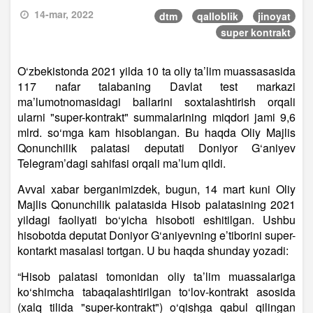
14-mar, 2022
dtm
qalloblik
jinoyat
super kontrakt
O‘zbekistonda 2021 yilda 10 ta oliy ta’lim muassasasida
117 nafar talabaning Davlat test markazi
ma’lumotnomasidagi ballarini soxtalashtirish orqali
ularni "super-kontrakt" summalarining miqdori jami 9,6
mlrd. so‘mga kam hisoblangan. Bu haqda Oliy Majlis
Qonunchilik palatasi deputati Doniyor G‘aniyev
Telegram’dagi sahifasi orqali ma’lum qildi.
Avval xabar berganimizdek, bugun, 14 mart kuni Oliy
Majlis Qonunchilik palatasida Hisob palatasining 2021
yildagi faoliyati bo‘yicha hisoboti eshitilgan. Ushbu
hisobotda deputat Doniyor G‘aniyevning e’tiborini super-
kontarkt masalasi tortgan. U bu haqda shunday yozadi:
“Hisob palatasi tomonidan oliy ta’lim muassalariga
ko‘shimcha tabaqalashtirilgan to‘lov-kontrakt asosida
(xalq tilida "super-kontrakt") o‘qishga qabul qilingan