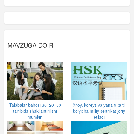
MAVZUGA DOIR
Talabalar bahosi 30+20+50
Xitoy, koreys va yana 9 ta til
tartibida shakllantirilishi
bo‘yicha milliy sertifikat joriy
mumkin
etiladi