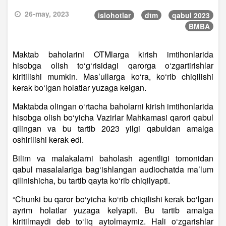
26-may, 2023
islohotlar
dtm
qabul 2023
BMBA
Maktab baholarini OTMlarga kirish imtihonlarida
hisobga olish to‘g‘risidagi qarorga o‘zgartirishlar
kiritilishi mumkin. Mas’ullarga ko‘ra, ko‘rib chiqilishi
kerak bo‘lgan holatlar yuzaga kelgan.
Maktabda olingan o‘rtacha baholarni kirish imtihonlarida
hisobga olish bo‘yicha Vazirlar Mahkamasi qarori qabul
qilingan va bu tartib 2023 yilgi qabuldan amalga
oshirilishi kerak edi.
Bilim va malakalarni baholash agentligi tomonidan
qabul masalalariga bag‘ishlangan audiochatda ma’lum
qilinishicha, bu tartib qayta ko‘rib chiqilyapti.
“Chunki bu qaror bo‘yicha ko‘rib chiqilishi kerak bo‘lgan
ayrim holatlar yuzaga kelyapti. Bu tartib amalga
kiritilmaydi deb to‘liq aytolmaymiz. Hali o‘zgarishlar