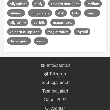
oliygohlar
diniy
xalqaro sertifikat
imtihon
tibbiyot
ilmiy daraja
PhD
DSc
huquq
oliy ta'lim
yuridik
ruxsatnoma
xalqaro olimpiada
magistratura
foydali
Samarqand
kvota
info@abt.uz
Telegram
Test topshirish
Test natijalari
Qabul 2024
Oliygohlar