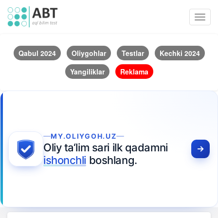
Toggl
navig
Qabul 2024
Oliygohlar
Testlar
Kechki 2024
Yangiliklar
Reklama
MY.OLIYGOH.UZ
Oliy ta‘lim sari ilk qadamni
ishonchli
boshlang.