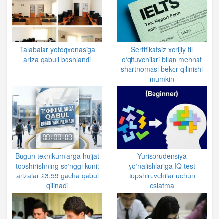
Talabalar yotoqxonasiga
Sertifikatsiz xorijiy til
ariza qabuli boshlandi
o‘qituvchilari bilan mehnat
shartnomasi bekor qilinishi
mumkin
Bugun texnikumlarga hujjat
Yurisprudensiya
topshirishning so‘nggi kuni:
yo‘nalishlariga IQ test
arizalar 23:59 gacha qabul
topshiruvchilar uchun
qilinadi
eslatma