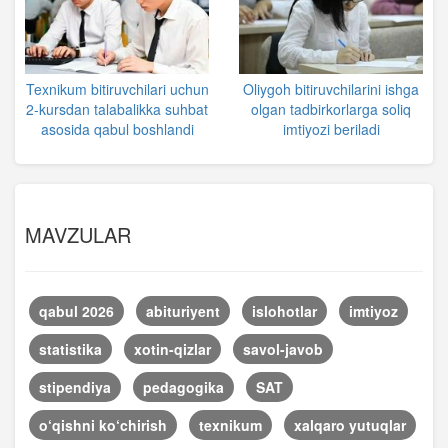
Texnikum bitiruvchilari uchun
Oliygoh bitiruvchilarini ishga
2-kursdan talabalikka suhbat
olgan tadbirkorlarga soliq
asosida qabul boshlandi
imtiyozi beriladi
MAVZULAR
qabul 2026
abituriyent
islohotlar
imtiyoz
statistika
xotin-qizlar
savol-javob
stipendiya
pedagogika
SAT
o‘qishni ko‘chirish
texnikum
xalqaro yutuqlar