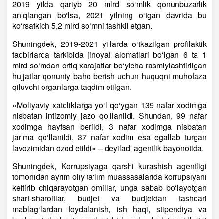
2019 yilda qariyb 20 mlrd so‘mlik qonunbuzarlik
aniqlangan bo‘lsa, 2021 yilning o‘tgan davrida bu
ko‘rsatkich 5,2 mlrd so‘mni tashkil etgan.
Shuningdek, 2019-2021 yillarda o‘tkazilgan profilaktik
tadbirlarda tarkibida jinoyat alomatlari bo‘lgan 6 ta 1
mlrd so‘mdan ortiq xarajatlar bo‘yicha rasmiylashtirilgan
hujjatlar qonuniy baho berish uchun huquqni muhofaza
qiluvchi organlarga taqdim etilgan.
«Moliyaviy xatoliklarga yo‘l qo‘ygan 139 nafar xodimga
nisbatan intizomiy jazo qo‘llanildi. Shundan, 99 nafar
xodimga hayfsan berildi, 3 nafar xodimga nisbatan
jarima qo‘llanildi, 37 nafar xodim esa egallab turgan
lavozimidan ozod etildi» – deyiladi agentlik bayonotida.
Shuningdek, Korrupsiyaga qarshi kurashish agentligi
tomonidan ayrim oliy ta'lim muassasalarida korrupsiyani
keltirib chiqarayotgan omillar, unga sabab bo‘layotgan
shart-sharoitlar, budjet va budjetdan tashqari
mablag‘lardan foydalanish, ish haqi, stipendiya va