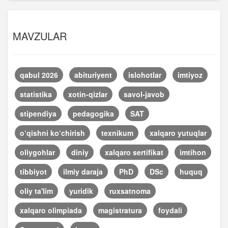
MAVZULAR
qabul 2026
abituriyent
islohotlar
imtiyoz
statistika
xotin-qizlar
savol-javob
stipendiya
pedagogika
SAT
o‘qishni ko‘chirish
texnikum
xalqaro yutuqlar
oliygohlar
diniy
xalqaro sertifikat
imtihon
tibbiyot
ilmiy daraja
PhD
DSc
huquq
oliy ta'lim
yuridik
ruxsatnoma
xalqaro olimpiada
magistratura
foydali