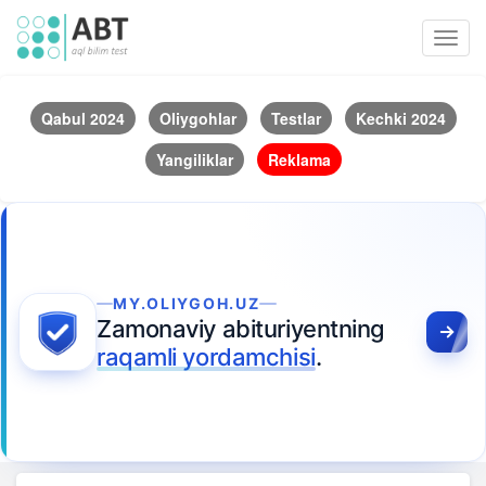
Toggl
navig
Qabul 2024
Oliygohlar
Testlar
Kechki 2024
Yangiliklar
Reklama
MY.OLIYGOH.UZ
Zamonaviy abituriyentning
raqamli yordamchisi
.