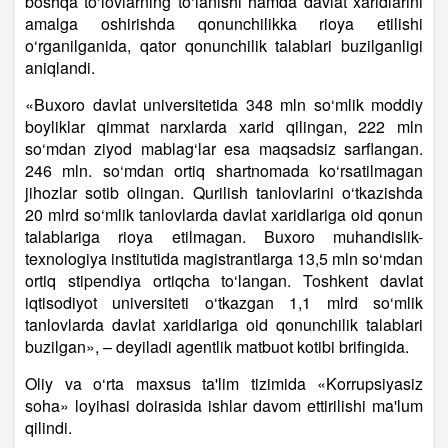
boshqa to‘lovlarning to‘lanishi hamda davlat xaridlarini
amalga oshirishda qonunchilikka rioya etilishi
o‘rganilganida, qator qonunchilik talablari buzilganligi
aniqlandi.
«Buxoro davlat universitetida 348 mln so‘mlik moddiy
boyliklar qimmat narxlarda xarid qilingan, 222 mln
so‘mdan ziyod mablag‘lar esa maqsadsiz sarflangan.
246 mln. so‘mdan ortiq shartnomada ko‘rsatilmagan
jihozlar sotib olingan. Qurilish tanlovlarini o‘tkazishda
20 mlrd so‘mlik tanlovlarda davlat xaridlariga oid qonun
talablariga rioya etilmagan. Buxoro muhandislik-
texnologiya institutida magistrantlarga 13,5 mln so‘mdan
ortiq stipendiya ortiqcha to‘langan. Toshkent davlat
iqtisodiyot universiteti o‘tkazgan 1,1 mlrd so‘mlik
tanlovlarda davlat xaridlariga oid qonunchilik talablari
buzilgan», – deyiladi agentlik matbuot kotibi brifingida.
Oliy va o‘rta maxsus ta'lim tizimida «Korrupsiyasiz
soha» loyihasi doirasida ishlar davom ettirilishi ma'lum
qilindi.