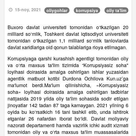
15-noy, 2021
oliygohlar
korrupsiya
oliy ta'lim
Buxoro davlat universiteti tomonidan o‘tkazilgan 20
milliard so‘mlik, Toshkent davlat iqtisodiyot universiteti
tomonidan o‘tkazilgan 1,1 milliard so‘mlik tanlovlarda
davlat xaridlariga oid qonun talablariga rioya etilmagan.
Korrupsiyaga qarshi kurashish agentligi tomonidan oliy
va o‘rta maxsus ta'lim tizimida “Korrupsiyasiz soha"
loyihasi doirasida amalga oshirilgan ishlar yuzasidan
agentlik matbuot kotibi Durdona Ochilova Kun.uz’ga
ma'lumot berdi.Ma'lum qilinishicha, «Korrupsiyasiz
soha» loyihasi doirasida amalga oshirilgan tadbirlar
natijasida 2019 yilda oliy ta'lim sohasida sodir etilgan
jinoyatlar 142 tadan 87 taga kamaygan. 2021 yilning 6
oyida bu ko‘rsatkich 16 tani tashkil etib, unda ishtirok
etganlar 26 nafardan iborat bo‘ldi. Davlat moliyaviy
nazorati departamenti hamda vazirlik ichki audit xizmati
tomonidan oliy va o‘rta maxsus ta'lim muassasalarida