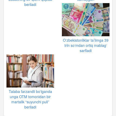
beriladi
O‘zbekistonliklar ta’limga 39
trln so‘mdan ortiq mablag‘
sarfladi
Talaba farzandli bo‘lganda
unga OTM tomonidan bir
martalik “suyunchi puli”
beriladi