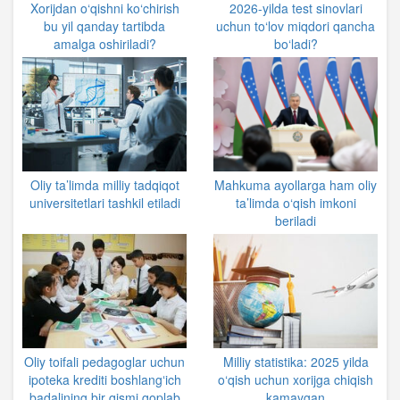
Xorijdan o‘qishni ko‘chirish
2026-yilda test sinovlari
bu yil qanday tartibda
uchun to‘lov miqdori qancha
amalga oshiriladi?
bo‘ladi?
Oliy ta’limda milliy tadqiqot
Mahkuma ayollarga ham oliy
universitetlari tashkil etiladi
ta’limda o‘qish imkoni
beriladi
Oliy toifali pedagoglar uchun
Milliy statistika: 2025 yilda
ipoteka krediti boshlangʻich
o‘qish uchun xorijga chiqish
badalining bir qismi qoplab
kamaygan