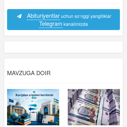
Abituriyentlar
uchun so‘nggi yangiliklar
Telegram
kanalimizda
MAVZUGA DOIR