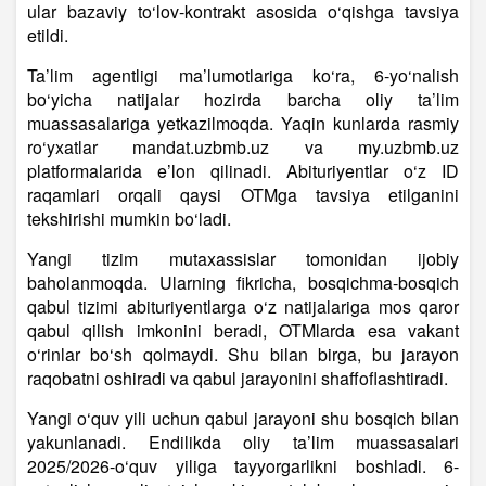
ular bazaviy to‘lov-kontrakt asosida o‘qishga tavsiya
etildi.
Ta’lim agentligi ma’lumotlariga ko‘ra, 6-yo‘nalish
bo‘yicha natijalar hozirda barcha oliy ta’lim
muassasalariga yetkazilmoqda. Yaqin kunlarda rasmiy
ro‘yxatlar mandat.uzbmb.uz va my.uzbmb.uz
platformalarida e’lon qilinadi. Abituriyentlar o‘z ID
raqamlari orqali qaysi OTMga tavsiya etilganini
tekshirishi mumkin bo‘ladi.
Yangi tizim mutaxassislar tomonidan ijobiy
baholanmoqda. Ularning fikricha, bosqichma-bosqich
qabul tizimi abituriyentlarga o‘z natijalariga mos qaror
qabul qilish imkonini beradi, OTMlarda esa vakant
o‘rinlar bo‘sh qolmaydi. Shu bilan birga, bu jarayon
raqobatni oshiradi va qabul jarayonini shaffoflashtiradi.
Yangi o‘quv yili uchun qabul jarayoni shu bosqich bilan
yakunlanadi. Endilikda oliy ta’lim muassasalari
2025/2026-o‘quv yiliga tayyorgarlikni boshladi. 6-