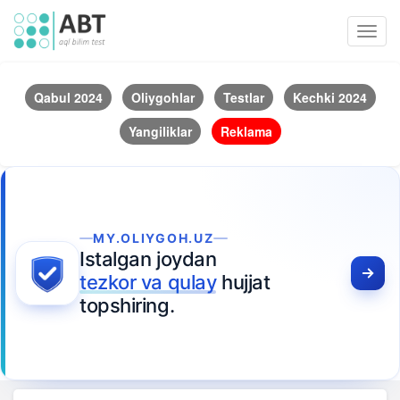
Toggl
navig
Qabul 2024
Oliygohlar
Testlar
Kechki 2024
Yangiliklar
Reklama
MY.OLIYGOH.UZ
Istalgan joydan
tezkor va qulay
hujjat
topshiring.