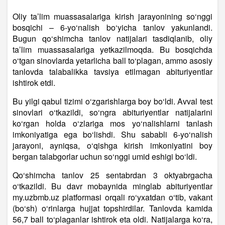
Oliy ta’lim muassasalariga kirish jarayonining so‘nggi
bosqichi – 6-yo‘nalish bo‘yicha tanlov yakunlandi.
Bugun qo‘shimcha tanlov natijalari tasdiqlanib, oliy
ta’lim muassasalariga yetkazilmoqda. Bu bosqichda
o‘tgan sinovlarda yetarlicha ball to‘plagan, ammo asosiy
tanlovda talabalikka tavsiya etilmagan abituriyentlar
ishtirok etdi.
Bu yilgi qabul tizimi o‘zgarishlarga boy bo‘ldi. Avval test
sinovlari o‘tkazildi, so‘ngra abituriyentlar natijalarini
ko‘rgan holda o‘zlariga mos yo‘nalishlarni tanlash
imkoniyatiga ega bo‘lishdi. Shu sababli 6-yo‘nalish
jarayoni, ayniqsa, o‘qishga kirish imkoniyatini boy
bergan talabgorlar uchun so‘nggi umid eshigi bo‘ldi.
Qo‘shimcha tanlov 25 sentabrdan 3 oktyabrgacha
o‘tkazildi. Bu davr mobaynida minglab abituriyentlar
my.uzbmb.uz platformasi orqali ro‘yxatdan o‘tib, vakant
(bo‘sh) o‘rinlarga hujjat topshirdilar. Tanlovda kamida
56,7 ball to‘plaganlar ishtirok eta oldi. Natijalarga ko‘ra,