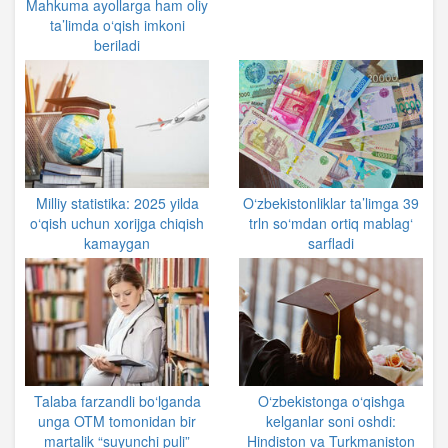
Mahkuma ayollarga ham oliy
ta’limda o‘qish imkoni
beriladi
Milliy statistika: 2025 yilda
O‘zbekistonliklar ta’limga 39
o‘qish uchun xorijga chiqish
trln so‘mdan ortiq mablag‘
kamaygan
sarfladi
Talaba farzandli bo‘lganda
O‘zbekistonga o‘qishga
unga OTM tomonidan bir
kelganlar soni oshdi:
martalik “suyunchi puli”
Hindiston va Turkmaniston