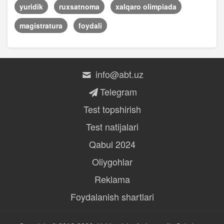
yuridik
ruxsatnoma
xalqaro olimpiada
magistratura
foydali
info@abt.uz
Telegram
Test topshirish
Test natijalari
Qabul 2024
Oliygohlar
Reklama
Foydalanish shartlari