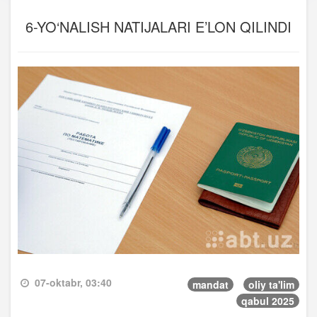
6-YO‘NALISH NATIJALARI E’LON QILINDI
07-oktabr, 03:40
mandat
oliy ta'lim
qabul 2025