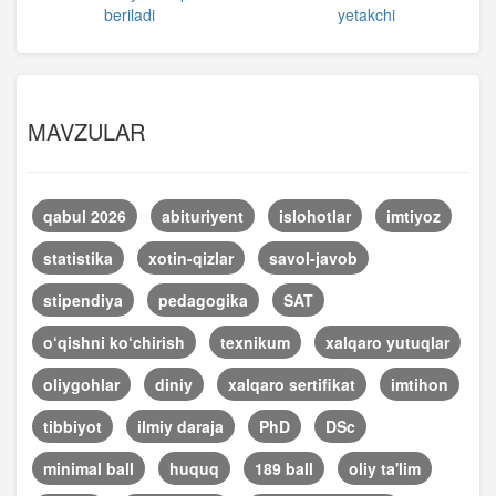
beriladi
yetakchi
MAVZULAR
qabul 2026
abituriyent
islohotlar
imtiyoz
statistika
xotin-qizlar
savol-javob
stipendiya
pedagogika
SAT
o‘qishni ko‘chirish
texnikum
xalqaro yutuqlar
oliygohlar
diniy
xalqaro sertifikat
imtihon
tibbiyot
ilmiy daraja
PhD
DSc
minimal ball
huquq
189 ball
oliy ta'lim