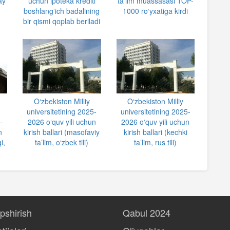
ay
uchun ipoteka krediti
ta’lim muassasasi TOP-
boshlangʻich badalining
1000 ro‘yxatiga kirdi
bir qismi qoplab beriladi
O‘zbekiston Milliy
O‘zbekiston Milliy
universitetining 2025-
universitetining 2025-
-
2026 o‘quv yili uchun
2026 o‘quv yili uchun
n
kirish ballari (masofaviy
kirish ballari (kechki
i,
ta’lim, o‘zbek tili)
ta’lim, rus tili)
opshirish
Qabul 2024