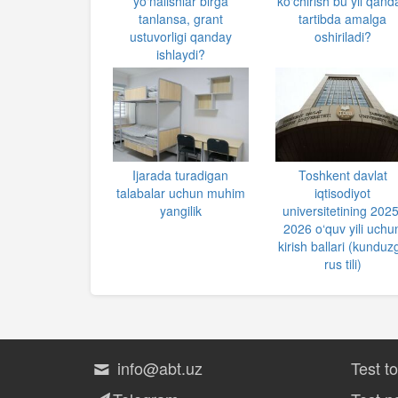
yo‘nalishlar birga
ko‘chirish bu yil qand
tanlansa, grant
tartibda amalga
ustuvorligi qanday
oshiriladi?
ishlaydi?
Ijarada turadigan
Toshkent davlat
talabalar uchun muhim
iqtisodiyot
yangilik
universitetining 2025
2026 o‘quv yili uchu
kirish ballari (kunduzg
rus tili)
info@abt.uz
Test t