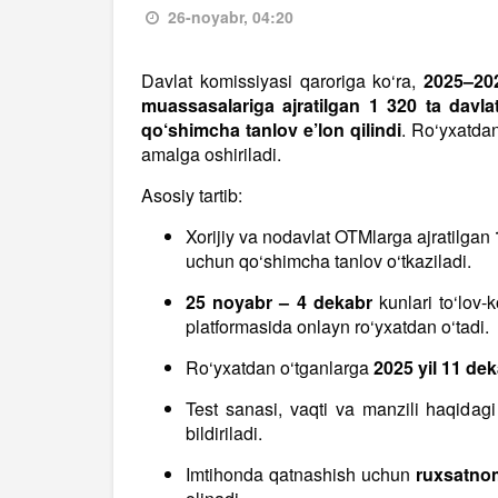
26-noyabr, 04:20
Davlat komissiyasi qaroriga ko‘ra,
2025–202
muassasalariga ajratilgan 1 320 ta davla
qo‘shimcha tanlov e’lon qilindi
. Ro‘yxatda
amalga oshiriladi.
Asosiy tartib:
Xorijiy va nodavlat OTMlarga ajratilgan
uchun qo‘shimcha tanlov o‘tkaziladi.
25 noyabr – 4 dekabr
kunlari to‘lov-k
platformasida onlayn ro‘yxatdan o‘tadi.
Ro‘yxatdan o‘tganlarga
2025 yil 11 dek
Test sanasi, vaqti va manzili haqidagi
bildiriladi.
Imtihonda qatnashish uchun
ruxsatno