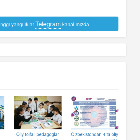
Telegram
nggi yangiliklar
kanalimizda
Oliy toifali pedagoglar
O‘zbekistondan 4 ta oliy