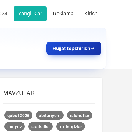
024
Yangiliklar
Reklama
Kirish
Hujjat topshirish
MAVZULAR
qabul 2026
abituriyent
islohotlar
imtiyoz
statistika
xotin-qizlar