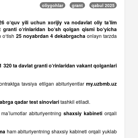
oliygohlar
grant
qabul 2025
6 o‘quv yili uchun xorijiy va nodavlat oliy ta’lim
t granti o‘rinlaridan bo‘sh qolgan qismi bo‘yicha
n o‘tish
25 noyabrdan 4 dekabrgacha
onlayn tarzda
1 320 ta davlat granti o‘rinlaridan vakant qolganlari
ontraktga tavsiya etilgan abituriyentlar
my.uzbmb.uz
abrga qadar test sinovlari
tashkil etiladi.
 ma’lumotlar abituriyentning
shaxsiy kabineti
orqali
ma
ham abituriyentning shaxsiy kabineti orqali yuklab