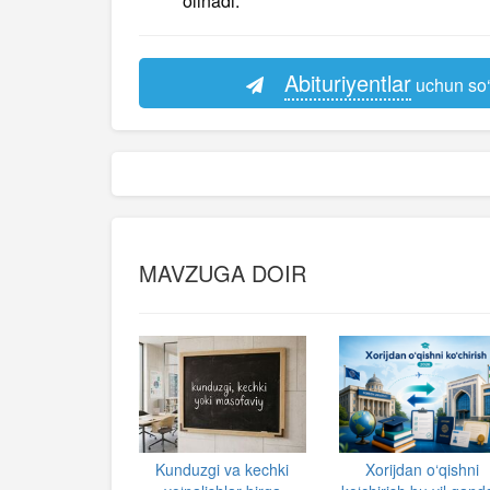
olinadi.
Abituriyentlar
uchun so‘
MAVZUGA DOIR
Kunduzgi va kechki
Xorijdan o‘qishni