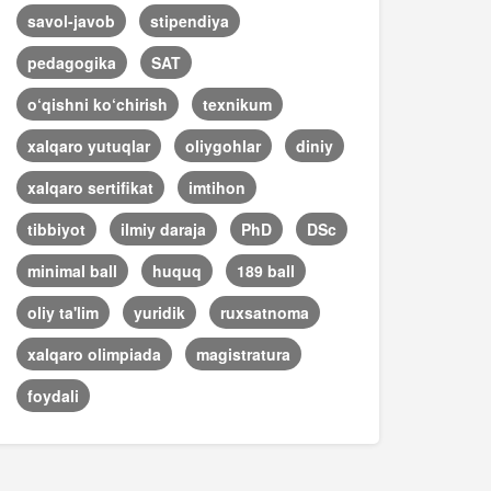
savol-javob
stipendiya
pedagogika
SAT
o‘qishni ko‘chirish
texnikum
xalqaro yutuqlar
oliygohlar
diniy
xalqaro sertifikat
imtihon
tibbiyot
ilmiy daraja
PhD
DSc
minimal ball
huquq
189 ball
oliy ta'lim
yuridik
ruxsatnoma
xalqaro olimpiada
magistratura
foydali