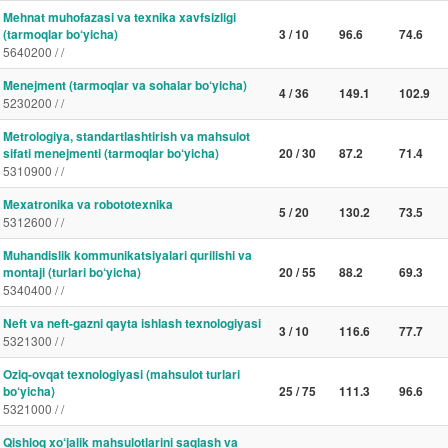
Mehnat muhofazasi va texnika xavfsizligi
(tarmoqlar bo‘yicha)
3 / 10
96.6
74.6
5640200 / /
Menejment (tarmoqlar va sohalar bo‘yicha)
4 / 36
149.1
102.9
5230200 / /
Metrologiya, standartlashtirish va mahsulot
sifati menejmenti (tarmoqlar bo‘yicha)
20 / 30
87.2
71.4
5310900 / /
Mexatronika va robototexnika
5 / 20
130.2
73.5
5312600 / /
Muhandislik kommunikatsiyalari qurilishi va
montaji (turlari bo‘yicha)
20 / 55
88.2
69.3
5340400 / /
Neft va neft-gazni qayta ishlash texnologiyasi
3 / 10
116.6
77.7
5321300 / /
Oziq-ovqat texnologiyasi (mahsulot turlari
bo‘yicha)
25 / 75
111.3
96.6
5321000 / /
Qishloq xo‘jalik mahsulotlarini saqlash va