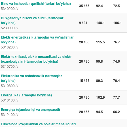
Bino va inshootlar qurilishi (turlari bo‘yicha)
35 / 65
92.4
72.5
5340200 / /
Buxgalteriya hisobi va audit (tarmoqlar
bo‘yicha)
9 / 31
148.1
106.1
5230900 / /
Elektr energetikasi (tarmoqlar va yo‘nalishlar
bo‘yicha)
20 / 80
115.5
76.7
5310200 / /
Elektr texnikasi, elektr mexanikasi va elektr
texnologiyalari (tarmoqlar bo‘yicha)
20 / 30
99.8
74.6
5310700 / /
Elektronika va asbobsozlik (tarmoqlar
bo‘yicha)
15 / 35
89.3
70.4
5310800 / /
Energetika (tarmoqlar bo‘yicha)
20 / 30
102.9
77.7
5310100 / /
Energiya tejamkorligi va energoaudit
20 / 55
94.5
66.2
5312100 / /
Funksional ovqatlanish va bolalar mahsulotlari