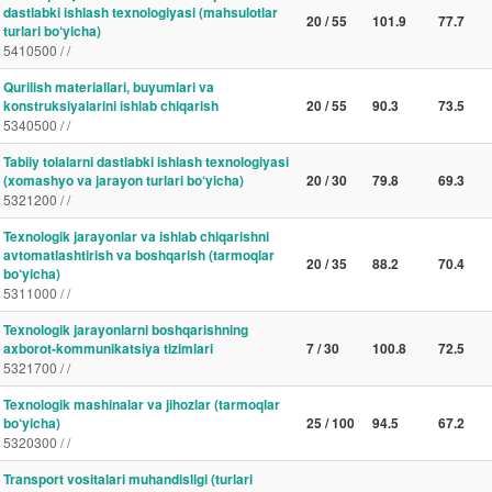
dastlabki ishlash texnologiyasi (mahsulotlar
20 / 55
101.9
77.7
turlari bo‘yicha)
5410500 / /
Qurilish materiallari, buyumlari va
konstruksiyalarini ishlab chiqarish
20 / 55
90.3
73.5
5340500 / /
Tabiiy tolalarni dastlabki ishlash texnologiyasi
(xomashyo va jarayon turlari bo‘yicha)
20 / 30
79.8
69.3
5321200 / /
Texnologik jarayonlar va ishlab chiqarishni
avtomatlashtirish va boshqarish (tarmoqlar
20 / 35
88.2
70.4
bo‘yicha)
5311000 / /
Texnologik jarayonlarni boshqarishning
axborot-kommunikatsiya tizimlari
7 / 30
100.8
72.5
5321700 / /
Texnologik mashinalar va jihozlar (tarmoqlar
bo‘yicha)
25 / 100
94.5
67.2
5320300 / /
Transport vositalari muhandisligi (turlari