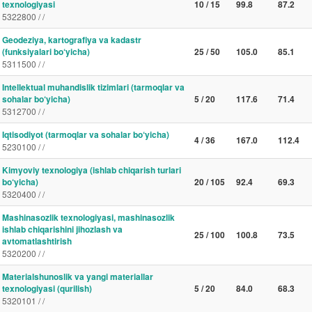
texnologiyasi
10 / 15
99.8
87.2
5322800 / /
Geodeziya, kartografiya va kadastr
(funksiyalari bo‘yicha)
25 / 50
105.0
85.1
5311500 / /
Intellektual muhandislik tizimlari (tarmoqlar va
sohalar bo‘yicha)
5 / 20
117.6
71.4
5312700 / /
Iqtisodiyot (tarmoqlar va sohalar bo‘yicha)
4 / 36
167.0
112.4
5230100 / /
Kimyoviy texnologiya (ishlab chiqarish turlari
bo‘yicha)
20 / 105
92.4
69.3
5320400 / /
Mashinasozlik texnologiyasi, mashinasozlik
ishlab chiqarishini jihozlash va
25 / 100
100.8
73.5
avtomatlashtirish
5320200 / /
Materialshunoslik va yangi materiallar
texnologiyasi (qurilish)
5 / 20
84.0
68.3
5320101 / /