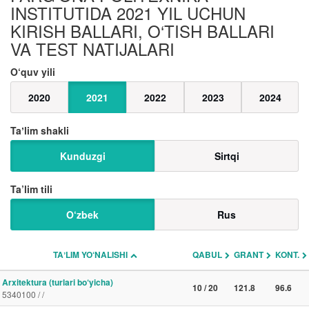
INSTITUTIDA 2021 YIL UCHUN
KIRISH BALLARI, O‘TISH BALLARI
VA TEST NATIJALARI
O‘quv yili
2020
2021
2022
2023
2024
Taʼlim shakli
Kunduzgi
Sirtqi
Ta’lim tili
O‘zbek
Rus
TAʼLIM YO‘NALISHI
QABUL
GRANT
KONT.
Arxitektura (turlari bo‘yicha)
10 / 20
121.8
96.6
5340100 / /