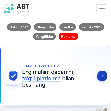
Toggl
navig
Qabul 2024
Oliygohlar
Testlar
Kechki 2024
Yangiliklar
Reklama
MY.OLIYGOH.UZ
Eng muhim qadamni
to‘g‘ri platforma
bilan
boshlang.