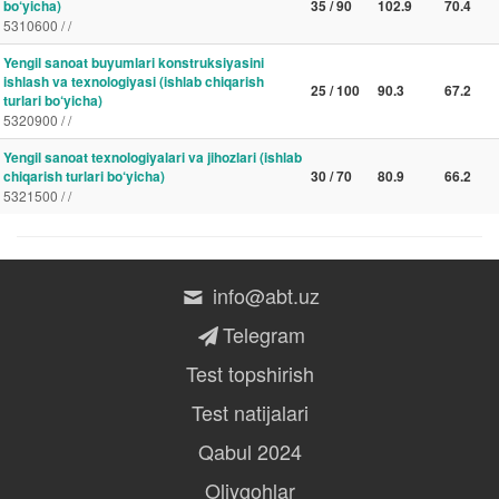
bo‘yicha)
35 / 90
102.9
70.4
5310600 / /
Yengil sanoat buyumlari konstruksiyasini
ishlash va texnologiyasi (ishlab chiqarish
25 / 100
90.3
67.2
turlari bo‘yicha)
5320900 / /
Yengil sanoat texnologiyalari va jihozlari (ishlab
chiqarish turlari bo‘yicha)
30 / 70
80.9
66.2
5321500 / /
info@abt.uz
Telegram
Test topshirish
Test natijalari
Qabul 2024
Oliygohlar