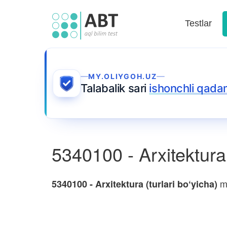
Testlar
MY.OLIYGOH.UZ
Talabalik sari
ishonchli qada
5340100 - Arxitektura 
mu
5340100 - Arxitektura (turlari bo‘yicha)