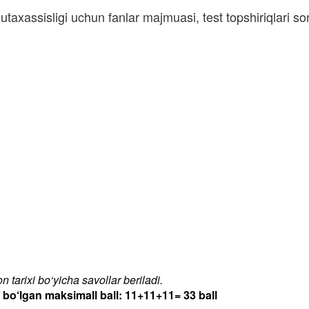
taxassisligi uchun fanlar majmuasi, test topshiriqlari 
 tarixi bo‘yicha savollar beriladi.
‘lgan maksimall ball: 11+11+11= 33 ball