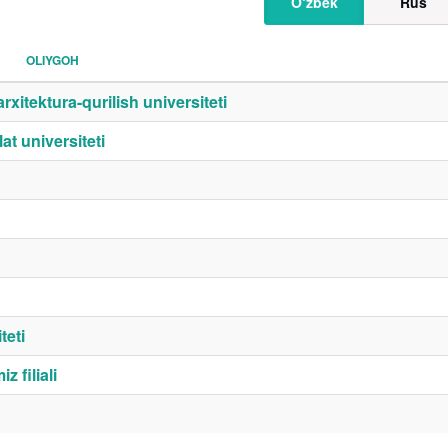
O‘zbek
Rus
OLIYGOH
itektura-qurilish universiteti
t universiteti
teti
 filiali