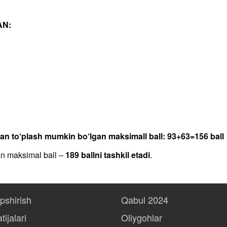
AN:
dan to‘plash mumkin bo‘lgan maksimall ball: 93+63=156 ball
an maksimal ball –
189 ballni tashkil etadi
.
opshirish
Qabul 2024
tijalari
Oliygohlar