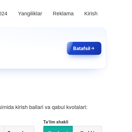
024
Yangiliklar
Reklama
Kirish
Batafsil
mida kirish ballari va qabul kvotalari:
Taʼlim shakli