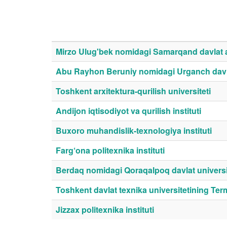
Mirzo Ulug'bek nomidagi Samarqand davlat arx
Abu Rayhon Beruniy nomidagi Urganch davla
Toshkent arxitektura-qurilish universiteti
Andijon iqtisodiyot va qurilish instituti
Buxoro muhandislik-texnologiya instituti
Farg‘ona politexnika instituti
Berdaq nomidagi Qoraqalpoq davlat universi
Toshkent davlat texnika universitetining Termiz
Jizzax politexnika instituti