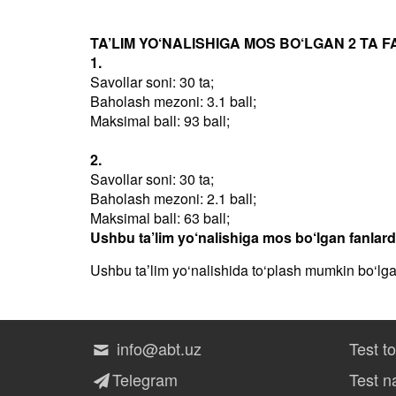
TA’LIM YO‘NALISHIGA MOS BO‘LGAN 2 TA F
1.
Savollar soni: 30 ta;
Baholash mezoni: 3.1 ball;
Maksimal ball: 93 ball;
2.
Savollar soni: 30 ta;
Baholash mezoni: 2.1 ball;
Maksimal ball: 63 ball;
Ushbu ta’lim yo‘nalishiga mos bo‘lgan fanlar
Ushbu taʼlim yo‘nalishida to‘plash mumkin bo‘lg
info@abt.uz
Test t
Telegram
Test na