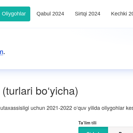
Oliygohlar
Qabul 2024
Sirtqi 2024
Kechki 2
m
.
(turlari bo‘yicha)
taxassisligi uchun 2021-2022 o‘quv yilida oliygohlar kesi
Ta’lim tili