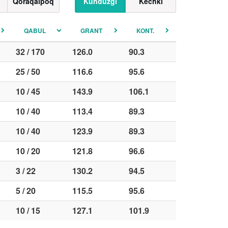
Qoraqalpoq
Kunduzgi
Kechki
QABUL
GRANT
KONT.
32 / 170
126.0
90.3
25 / 50
116.6
95.6
10 / 45
143.9
106.1
10 / 40
113.4
89.3
10 / 40
123.9
89.3
10 / 20
121.8
96.6
3 / 22
130.2
94.5
5 / 20
115.5
95.6
10 / 15
127.1
101.9