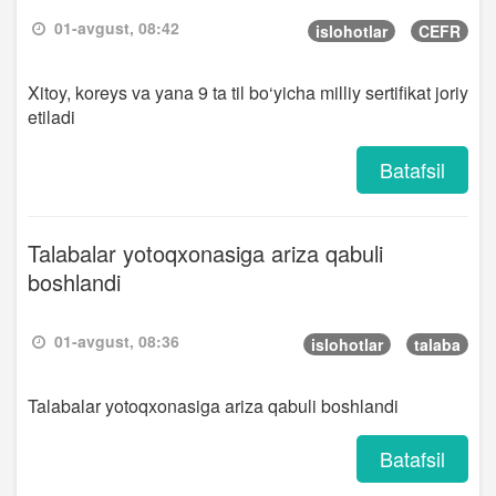
01-avgust, 08:42
islohotlar
CEFR
Xitoy, koreys va yana 9 ta til bo‘yicha milliy sertifikat joriy
etiladi
Batafsil
Talabalar yotoqxonasiga ariza qabuli
boshlandi
01-avgust, 08:36
islohotlar
talaba
Talabalar yotoqxonasiga ariza qabuli boshlandi
Batafsil