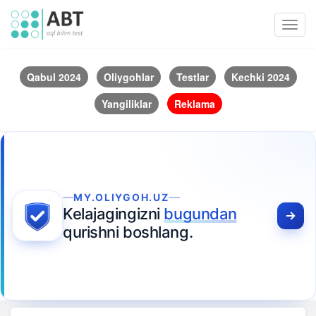
Toggl
navig
Qabul 2024
Oliygohlar
Testlar
Kechki 2024
Yangiliklar
Reklama
MY.OLIYGOH.UZ
Kelajagingizni
bugundan
qurishni boshlang.