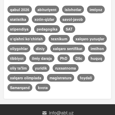
qabul 2026
abituriyent
islohotlar
imtiyoz
statistika
xotin-qizlar
savol-javob
stipendiya
pedagogika
SAT
o‘qishni ko‘chirish
texnikum
xalqaro yutuqlar
oliygohlar
diniy
xalqaro sertifikat
imtihon
tibbiyot
ilmiy daraja
PhD
DSc
huquq
oliy ta'lim
yuridik
ruxsatnoma
xalqaro olimpiada
magistratura
foydali
Samarqand
kvota
info@abt.uz