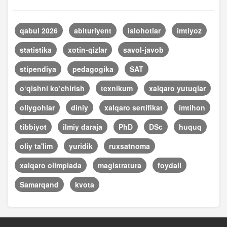
qabul 2026
abituriyent
islohotlar
imtiyoz
statistika
xotin-qizlar
savol-javob
stipendiya
pedagogika
SAT
o‘qishni ko‘chirish
texnikum
xalqaro yutuqlar
oliygohlar
diniy
xalqaro sertifikat
imtihon
tibbiyot
ilmiy daraja
PhD
DSc
huquq
oliy ta'lim
yuridik
ruxsatnoma
xalqaro olimpiada
magistratura
foydali
Samarqand
kvota