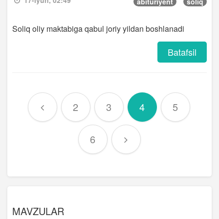
17-iyun, 02:49
abituriyent
soliq
Soliq oliy maktabiga qabul joriy yildan boshlanadi
Batafsil
2
3
4
5
6
MAVZULAR