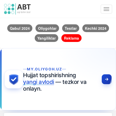
Toggl
navig
Qabul 2024
Oliygohlar
Testlar
Kechki 2024
Yangiliklar
Reklama
MY.OLIYGOH.UZ
Hujjat topshirishning
yangi avlodi
— tezkor va
onlayn.