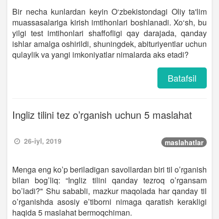
Bir necha kunlardan keyin O‘zbekistondagi Oliy ta'lim
muassasalariga kirish imtihonlari boshlanadi. Xo‘sh, bu
yilgi test imtihonlari shaffofligi qay darajada, qanday
ishlar amalga oshirildi, shuningdek, abituriyentlar uchun
qulaylik va yangi imkoniyatlar nimalarda aks etadi?
Batafsil
Ingliz tilini tez o’rganish uchun 5 maslahat
26-iyl, 2019
maslahatlar
Menga eng ko’p beriladigan savollardan biri til o’rganish
bilan bog’liq: “Ingliz tilini qanday tezroq o’rgansam
bo’ladi?" Shu sababli, mazkur maqolada har qanday til
o’rganishda asosiy e’tiborni nimaga qaratish kerakligi
haqida 5 maslahat bermoqchiman.