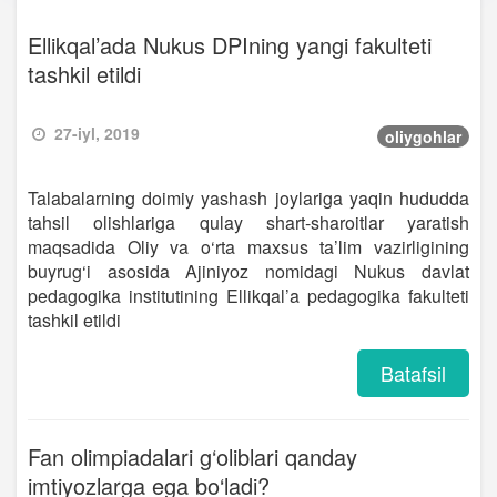
Ellikqal’ada Nukus DPIning yangi fakulteti
tashkil etildi
27-iyl, 2019
oliygohlar
Talabalarning doimiy yashash joylariga yaqin hududda
tahsil olishlariga qulay shart-sharoitlar yaratish
maqsadida Oliy va o‘rta maxsus ta’lim vazirligining
buyrug‘i asosida Ajiniyoz nomidagi Nukus davlat
pedagogika institutining Ellikqal’a pedagogika fakulteti
tashkil etildi
Batafsil
Fan olimpiadalari g‘oliblari qanday
imtiyozlarga ega bo‘ladi?