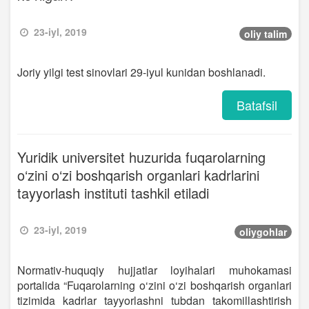
23-iyl, 2019
oliy talim
Joriy yilgi test sinovlari 29-iyul kunidan boshlanadi.
Batafsil
Yuridik universitet huzurida fuqarolarning
o‘zini o‘zi boshqarish organlari kadrlarini
tayyorlash instituti tashkil etiladi
23-iyl, 2019
oliygohlar
Normativ-huquqiy hujjatlar loyihalari muhokamasi
portalida “Fuqarolarning o‘zini o‘zi boshqarish organlari
tizimida kadrlar tayyorlashni tubdan takomillashtirish