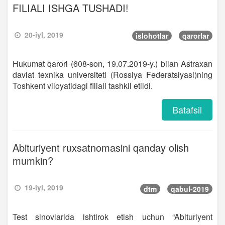
FILIALI ISHGA TUSHADI!
20-iyl, 2019
islohotlar
qarorlar
Hukumat qarori (608-son, 19.07.2019-y.) bilan Astraxan
davlat texnika universiteti (Rossiya Federatsiyasi)ning
Toshkent viloyatidagi filiali tashkil etildi.
Batafsil
Abituriyent ruxsatnomasini qanday olish
mumkin?
19-iyl, 2019
dtm
qabul-2019
Test sinovlarida ishtirok etish uchun “Abituriyent