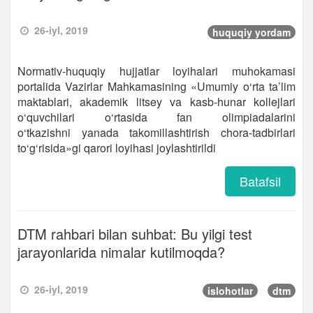
26-iyl, 2019
huquqiy yordam
Normativ-huquqiy hujjatlar loyihalari muhokamasi
portalida Vazirlar Mahkamasining «Umumiy o‘rta ta’lim
maktablari, akademik litsey va kasb-hunar kollejlari
o‘quvchilari o‘rtasida fan olimpiadalarini
o‘tkazishni yanada takomillashtirish chora-tadbirlari
to‘g‘risida»gi qarori loyihasi joylashtirildi
Batafsil
DTM rahbari bilan suhbat: Bu yilgi test
jarayonlarida nimalar kutilmoqda?
26-iyl, 2019
islohotlar
dtm