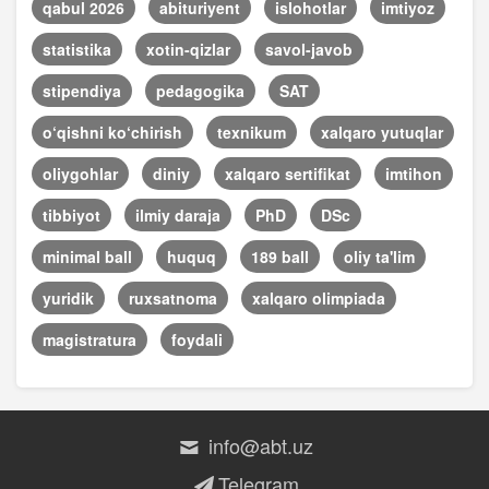
qabul 2026
abituriyent
islohotlar
imtiyoz
statistika
xotin-qizlar
savol-javob
stipendiya
pedagogika
SAT
o‘qishni ko‘chirish
texnikum
xalqaro yutuqlar
oliygohlar
diniy
xalqaro sertifikat
imtihon
tibbiyot
ilmiy daraja
PhD
DSc
minimal ball
huquq
189 ball
oliy ta'lim
yuridik
ruxsatnoma
xalqaro olimpiada
magistratura
foydali
info@abt.uz
Telegram