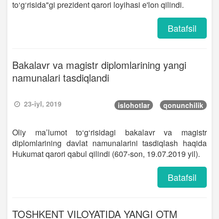
to‘g‘risida"gi prezident qarori loyihasi e'lon qilindi.
Batafsil
Bakalavr va magistr diplomlarining yangi
namunalari tasdiqlandi
23-iyl, 2019
islohotlar
qonunchilik
Oliy ma’lumot to‘g‘risidagi bakalavr va magistr
diplomlarining davlat namunalarini tasdiqlash haqida
Hukumat qarori qabul qilindi (607-son, 19.07.2019 yil).
Batafsil
TOSHKENT VILOYATIDA YANGI OTM