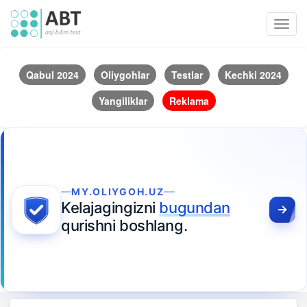
Toggl
navig
Qabul 2024
Oliygohlar
Testlar
Kechki 2024
Yangiliklar
Reklama
MY.OLIYGOH.UZ
Kelajagingizni
bugundan
qurishni boshlang.