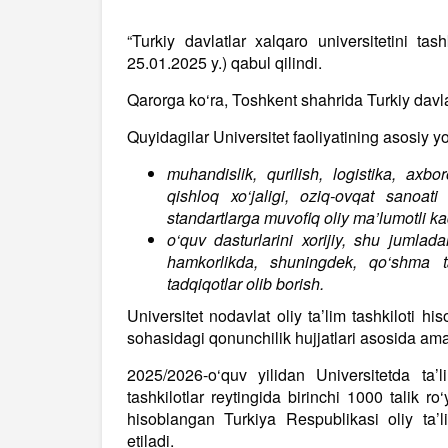
“Turkiy davlatlar xalqaro universitetini tas
25.01.2025 y.) qabul qilindi.
Qarorga ko‘ra, Toshkent shahrida Turkiy davlatl
Quyidagilar Universitet faoliyatining asosiy yo
muhandislik, qurilish, logistika, axbo
qishloq xo‘jaligi, oziq-ovqat sanoa
standartlarga muvofiq oliy ma’lumotli ka
o‘quv dasturlarini xorijiy, shu jumladan
hamkorlikda, shuningdek, qo‘shma ta
tadqiqotlar olib borish.
Universitet nodavlat oliy ta’lim tashkiloti h
sohasidagi qonunchilik hujjatlari asosida ama
2025/2026-o‘quv yilidan Universitetda ta’l
tashkilotlar reytingida birinchi 1000 talik r
hisoblangan Turkiya Respublikasi oliy ta’li
etiladi.