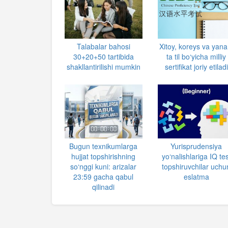
Talabalar bahosi
Xitoy, koreys va yana
30+20+50 tartibida
ta til bo‘yicha milliy
shakllantirilishi mumkin
sertifikat joriy etiladi
Bugun texnikumlarga
Yurisprudensiya
hujjat topshirishning
yo‘nalishlariga IQ tes
so‘nggi kuni: arizalar
topshiruvchilar uchu
23:59 gacha qabul
eslatma
qilinadi