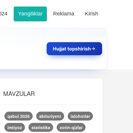
024
Yangiliklar
Reklama
Kirish
Hujjat topshirish
MAVZULAR
qabul 2026
abituriyent
islohotlar
imtiyoz
statistika
xotin-qizlar