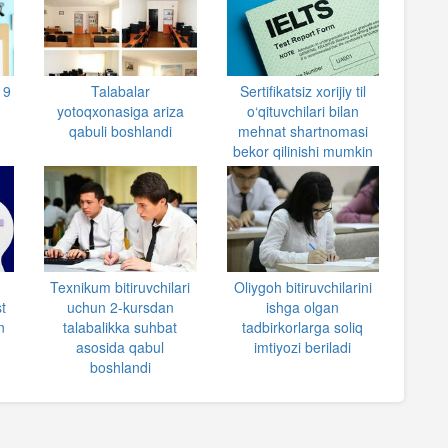
 9
Talabalar
Sertifikatsiz xorijiy til
yotoqxonasiga ariza
o‘qituvchilari bilan
qabuli boshlandi
mehnat shartnomasi
bekor qilinishi mumkin
Texnikum bitiruvchilari
Oliygoh bitiruvchilarini
t
uchun 2-kursdan
ishga olgan
n
talabalikka suhbat
tadbirkorlarga soliq
asosida qabul
imtiyozi beriladi
boshlandi