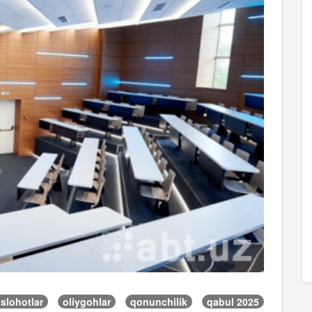
islohotlar
oliygohlar
qonunchilik
qabul 2025