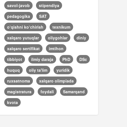
savol-javob
stipendiya
pedagogika
SAT
o‘qishni ko‘chirish
texnikum
xalqaro yutuqlar
oliygohlar
diniy
xalqaro sertifikat
imtihon
tibbiyot
ilmiy daraja
PhD
DSc
huquq
oliy ta'lim
yuridik
ruxsatnoma
xalqaro olimpiada
magistratura
foydali
Samarqand
kvota