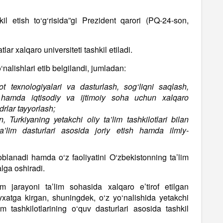
hkil etish to‘g‘risida”gi Prezident qarori (PQ-24-son,
ar xalqaro universiteti tashkil etiladi.
‘nalishlari etib belgilandi, jumladan:
rot texnologiyalari va dasturlash, sog‘liqni saqlash,
ti hamda iqtisodiy va ijtimoiy soha uchun xalqaro
drlar tayyorlash;
, Turkiyaning yetakchi oliy ta’lim tashkilotlari bilan
’lim dasturlari asosida joriy etish hamda ilmiy-
isoblanadi hamda o‘z faoliyatini O‘zbekistonning ta’lim
lga oshiradi.
im jarayoni ta’lim sohasida xalqaro e’tirof etilgan
o‘yxatga kirgan, shuningdek, o‘z yo‘nalishida yetakchi
m tashkilotlarining o‘quv dasturlari asosida tashkil