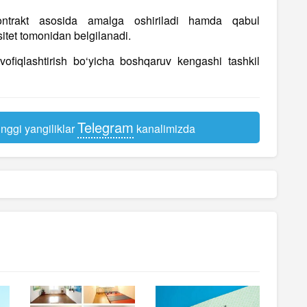
v-kontrakt asosida amalga oshiriladi hamda qabul
sitet tomonidan belgilanadi.
uvofiqlashtirish bo‘yicha boshqaruv kengashi tashkil
Telegram
nggi yangiliklar
kanalimizda