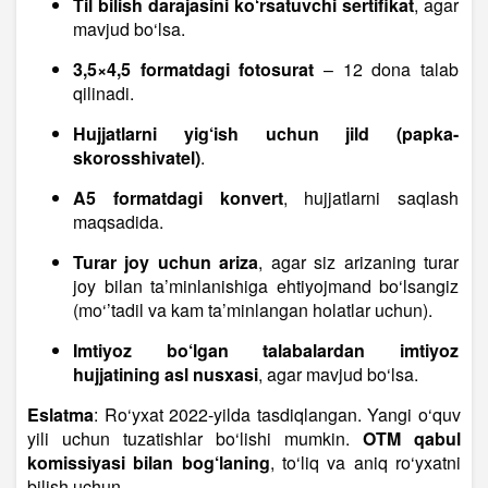
Til bilish darajasini ko‘rsatuvchi sertifikat
, agar
mavjud bo‘lsa.
3,5×4,5 formatdagi fotosurat
– 12 dona talab
qilinadi.
Hujjatlarni yig‘ish uchun jild (papka-
skorosshivatel)
.
A5 formatdagi konvert
, hujjatlarni saqlash
maqsadida.
Turar joy uchun ariza
, agar siz arizaning turar
joy bilan ta’minlanishiga ehtiyojmand bo‘lsangiz
(mo‘’tadil va kam ta’minlangan holatlar uchun).
Imtiyoz bo‘lgan talabalardan imtiyoz
hujjatining asl nusxasi
, agar mavjud bo‘lsa.
Eslatma
: Ro‘yxat 2022-yilda tasdiqlangan. Yangi o‘quv
yili uchun tuzatishlar bo‘lishi mumkin.
OTM qabul
komissiyasi bilan bog‘laning
, to‘liq va aniq ro‘yxatni
bilish uchun.