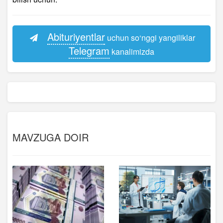
Abituriyentlar
uchun so‘nggi yangiliklar
Telegram
kanalimizda
MAVZUGA DOIR