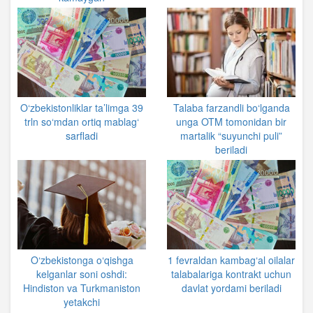
O‘zbekistonliklar ta’limga 39
Talaba farzandli bo‘lganda
trln so‘mdan ortiq mablag‘
unga OTM tomonidan bir
sarfladi
martalik “suyunchi puli”
beriladi
O‘zbekistonga o‘qishga
1 fevraldan kambag‘al oilalar
kelganlar soni oshdi:
talabalariga kontrakt uchun
Hindiston va Turkmaniston
davlat yordami beriladi
yetakchi