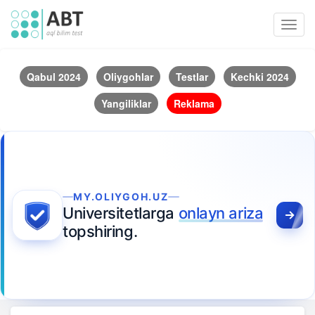
Toggl
navig
Qabul 2024
Oliygohlar
Testlar
Kechki 2024
Yangiliklar
Reklama
MY.OLIYGOH.UZ
Universitetlarga
onlayn ariza
topshiring.