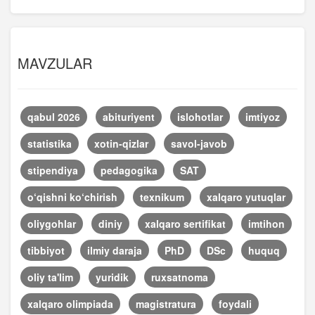
MAVZULAR
qabul 2026
abituriyent
islohotlar
imtiyoz
statistika
xotin-qizlar
savol-javob
stipendiya
pedagogika
SAT
o‘qishni ko‘chirish
texnikum
xalqaro yutuqlar
oliygohlar
diniy
xalqaro sertifikat
imtihon
tibbiyot
ilmiy daraja
PhD
DSc
huquq
oliy ta'lim
yuridik
ruxsatnoma
xalqaro olimpiada
magistratura
foydali