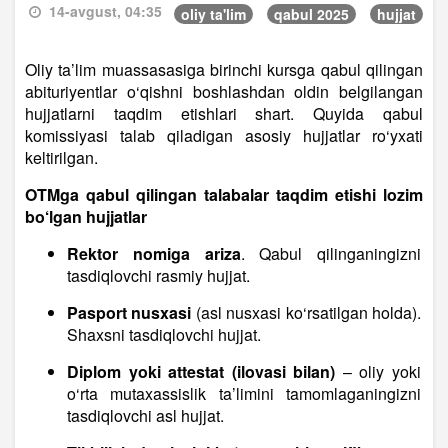
14-avgust, 04:35
oliy ta'lim
qabul 2025
hujjat
Oliy ta’lim muassasasiga birinchi kursga qabul qilingan
abituriyentlar o‘qishni boshlashdan oldin belgilangan
hujjatlarni taqdim etishlari shart. Quyida qabul
komissiyasi talab qiladigan asosiy hujjatlar ro‘yxati
keltirilgan.
OTMga qabul qilingan talabalar taqdim etishi lozim
bo‘lgan hujjatlar
Rektor nomiga ariza
. Qabul qilinganingizni
tasdiqlovchi rasmiy hujjat.
Pasport nusxasi
(asl nusxasi ko‘rsatilgan holda).
Shaxsni tasdiqlovchi hujjat.
Diplom yoki attestat (ilovasi bilan)
– oliy yoki
o‘rta mutaxassislik ta’limini tamomlaganingizni
tasdiqlovchi asl hujjat.