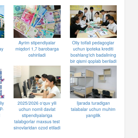
Ayrim stipendiyalar
Oliy toifali pedagoglar
ay
miqdori 1,7 barobarga
uchun ipoteka krediti
oshiriladi
boshlangʻich badalining
bir qismi qoplab beriladi
liy
2025/2026 o‘quv yili
Ijarada turadigan
P-
uchun nomli davlat
talabalar uchun muhim
i
stipendiyalariga
yangilik
talabgorlar maxsus test
sinovlaridan ozod etiladi