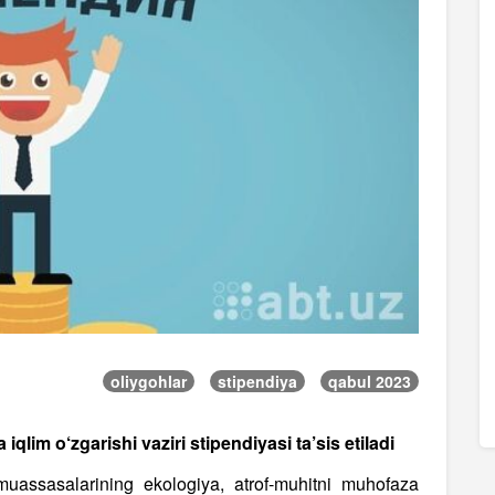
oliygohlar
stipendiya
qabul 2023
iqlim o‘zgarishi vaziri stipendiyasi ta’sis etiladi
muassasalarining ekologiya, atrof-muhitni muhofaza