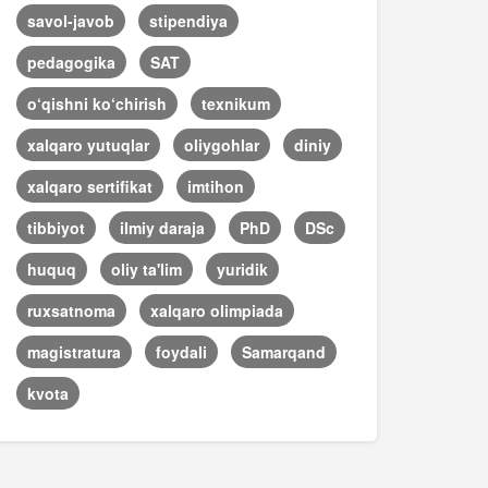
savol-javob
stipendiya
pedagogika
SAT
o‘qishni ko‘chirish
texnikum
xalqaro yutuqlar
oliygohlar
diniy
xalqaro sertifikat
imtihon
tibbiyot
ilmiy daraja
PhD
DSc
huquq
oliy ta'lim
yuridik
ruxsatnoma
xalqaro olimpiada
magistratura
foydali
Samarqand
kvota