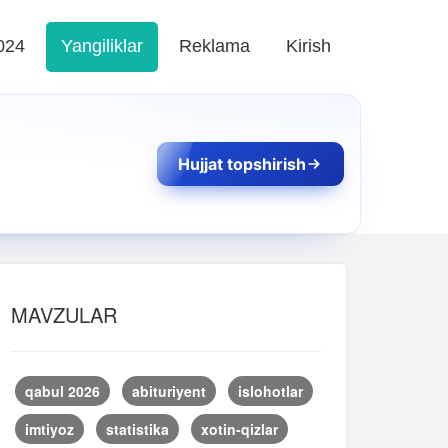
024
Yangiliklar
Reklama
Kirish
Hujjat topshirish
MAVZULAR
qabul 2026
abituriyent
islohotlar
imtiyoz
statistika
xotin-qizlar