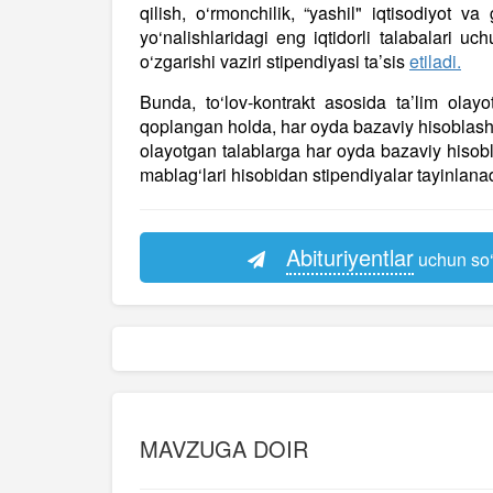
qilish, o‘rmonchilik, “yashil" iqtisodiyot 
yo‘nalishlaridagi eng iqtidorli talabalari u
o‘zgarishi vaziri stipendiyasi ta’sis
etiladi.
Bunda, to‘lov-kontrakt asosida ta’lim olayot
qoplangan holda, har oyda bazaviy hisoblash 
olayotgan talablarga har oyda bazaviy hisob
mablag‘lari hisobidan stipendiyalar tayinlanad
Abituriyentlar
uchun so‘
MAVZUGA DOIR