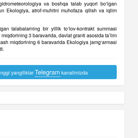
va gidrometeorologiya va boshqa talab yuqori bo‘lgan
chun Ekologiya, atrof-muhitni muhofaza qilish va iqlim
gan talabalarning bir yillik to‘lov-kontrakt summasi
miqdorining 3 baravarida, davlat granti asosida ta’lim
lash miqdorining 6 baravarida Ekologiya jamg‘armasi
i.
Telegram
nggi yangiliklar
kanalimizda