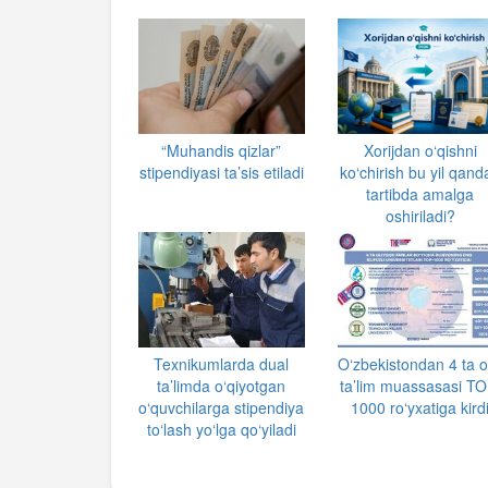
“Muhandis qizlar”
Xorijdan o‘qishni
stipendiyasi ta’sis etiladi
ko‘chirish bu yil qand
tartibda amalga
oshiriladi?
Texnikumlarda dual
O‘zbekistondan 4 ta o
ta’limda o‘qiyotgan
ta’lim muassasasi TO
o‘quvchilarga stipendiya
1000 ro‘yxatiga kird
to‘lash yo‘lga qo‘yiladi