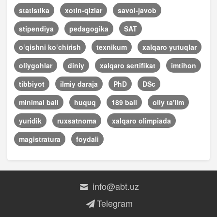
statistika
xotin-qizlar
savol-javob
stipendiya
pedagogika
SAT
o‘qishni ko‘chirish
texnikum
xalqaro yutuqlar
oliygohlar
diniy
xalqaro sertifikat
imtihon
tibbiyot
ilmiy daraja
PhD
DSc
minimal ball
huquq
189 ball
oliy ta'lim
yuridik
ruxsatnoma
xalqaro olimpiada
magistratura
foydali
info@abt.uz
Telegram