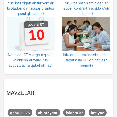
189 ball olgan abituriyentlar
56,7 balldan kam olganlar
kvotadan qat’i nazar grantga
super-kontrakt asosida o‘qiy
qabul qilinadimi?
oladimi?
Nodavlat OTMlarga o‘qishni
Ikkinchi mutaxassislik uchun
ko‘chirish arizalari 10-
faqat bitta OTMni tanlash
avgustgacha qabul qilinadi
mumkin
MAVZULAR
qabul 2026
abituriyent
islohotlar
imtiyoz