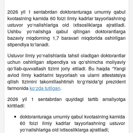
2026 yil 1 sentabrdan doktoranturaga umumiy qabul
kvotasining kamida 60 foizi ilmiy kadrlar tayyorlashning
ustuvor yo‘nalishlariga oid ixtisosliklarga ajratiladi.
Ushbu yo‘nalishga qabul qilingan doktorantlarga
bazaviy miqdorning 1,7 baravari miqdorida oshirilgan
stipendiya to‘lanadi.
Ustuvor ilmiy yo‘nalishlarda tahsil oladigan doktorantlar
uchun oshirilgan stipendiya va qo‘shimcha moliyaviy
qo‘llab-quvvatlash tizimi joriy etiladi. Bu haqda “Yangi
avlod ilmiy kadrlarini tayyorlash va ularni attestatsiya
qilish tizimini takomillashtirish to‘g‘risida”gi prezident
farmonida
ko‘zda tutilgan
.
2026 yil 1 sentabrdan quyidagi tartib amaliyotga
kiritiladi:
doktoranturaga umumiy qabul kvotasining kamida
60 foizi ilmiy kadrlar tayyorlashning ustuvor
yo‘nalishlariga oid ixtisosliklarga ajratiladi;