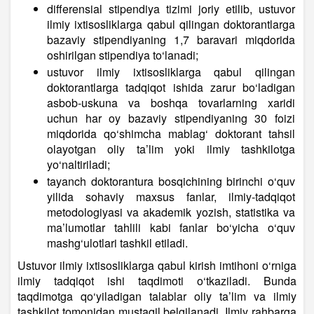
differensial stipendiya tizimi joriy etilib, ustuvor
ilmiy ixtisosliklarga qabul qilingan doktorantlarga
bazaviy stipendiyaning 1,7 baravari miqdorida
oshirilgan stipendiya to‘lanadi;
ustuvor ilmiy ixtisosliklarga qabul qilingan
doktorantlarga tadqiqot ishida zarur bo‘ladigan
asbob-uskuna va boshqa tovarlarning xaridi
uchun har oy bazaviy stipendiyaning 30 foizi
miqdorida qo‘shimcha mablag‘ doktorant tahsil
olayotgan oliy ta’lim yoki ilmiy tashkilotga
yo‘naltiriladi;
tayanch doktorantura bosqichining birinchi o‘quv
yilida sohaviy maxsus fanlar, ilmiy-tadqiqot
metodologiyasi va akademik yozish, statistika va
ma’lumotlar tahlili kabi fanlar bo‘yicha o‘quv
mashg‘ulotlari tashkil etiladi.
Ustuvor ilmiy ixtisosliklarga qabul kirish imtihoni o‘rniga
ilmiy tadqiqot ishi taqdimoti o‘tkaziladi. Bunda
taqdimotga qo‘yiladigan talablar oliy ta’lim va ilmiy
tashkilot tomonidan mustaqil belgilanadi. Ilmiy rahbarga