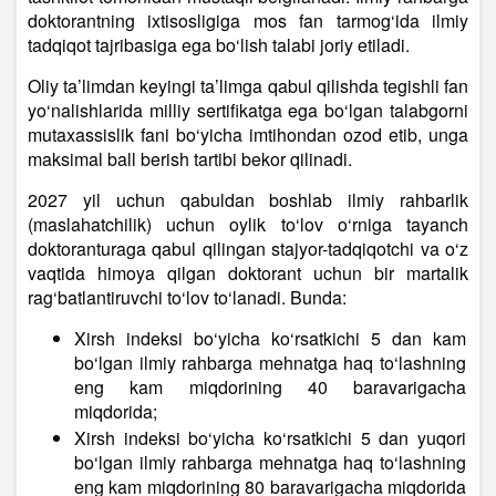
doktorantning ixtisosligiga mos fan tarmog‘ida ilmiy
tadqiqot tajribasiga ega bo‘lish talabi joriy etiladi.
Oliy ta’limdan keyingi ta’limga qabul qilishda tegishli fan
yo‘nalishlarida milliy sertifikatga ega bo‘lgan talabgorni
mutaxassislik fani bo‘yicha imtihondan ozod etib, unga
maksimal ball berish tartibi bekor qilinadi.
2027 yil uchun qabuldan boshlab ilmiy rahbarlik
(maslahatchilik) uchun oylik to‘lov o‘rniga tayanch
doktoranturaga qabul qilingan stajyor-tadqiqotchi va o‘z
vaqtida himoya qilgan doktorant uchun bir martalik
rag‘batlantiruvchi to‘lov to‘lanadi. Bunda:
Xirsh indeksi bo‘yicha ko‘rsatkichi 5 dan kam
bo‘lgan ilmiy rahbarga mehnatga haq to‘lashning
eng kam miqdorining 40 baravarigacha
miqdorida;
Xirsh indeksi bo‘yicha ko‘rsatkichi 5 dan yuqori
bo‘lgan ilmiy rahbarga mehnatga haq to‘lashning
eng kam miqdorining 80 baravarigacha miqdorida