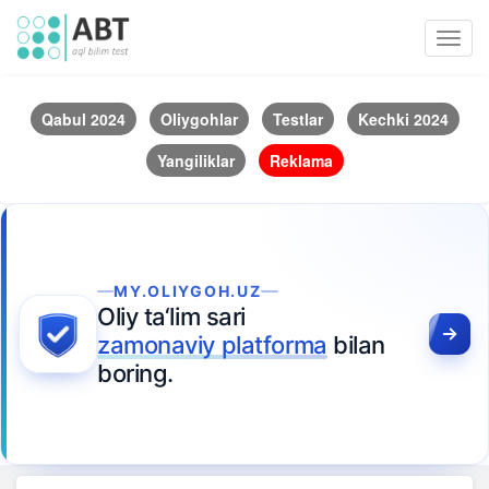
Toggl
navig
Qabul 2024
Oliygohlar
Testlar
Kechki 2024
Yangiliklar
Reklama
MY.OLIYGOH.UZ
Oliy ta‘lim sari
zamonaviy platforma
bilan
boring.