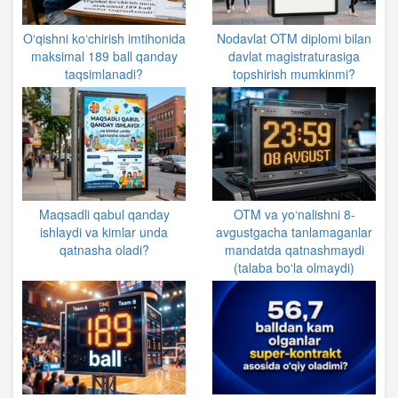
O‘qishni ko‘chirish imtihonida
Nodavlat OTM diplomi bilan
maksimal 189 ball qanday
davlat magistraturasiga
taqsimlanadi?
topshirish mumkinmi?
Maqsadli qabul qanday
OTM va yo‘nalishni 8-
ishlaydi va kimlar unda
avgustgacha tanlamaganlar
qatnasha oladi?
mandatda qatnashmaydi
(talaba bo‘la olmaydi)