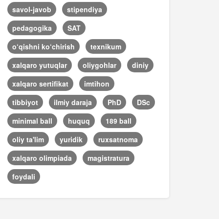
savol-javob
stipendiya
pedagogika
SAT
o‘qishni ko‘chirish
texnikum
xalqaro yutuqlar
oliygohlar
diniy
xalqaro sertifikat
imtihon
tibbiyot
ilmiy daraja
PhD
DSc
minimal ball
huquq
189 ball
oliy ta'lim
yuridik
ruxsatnoma
xalqaro olimpiada
magistratura
foydali