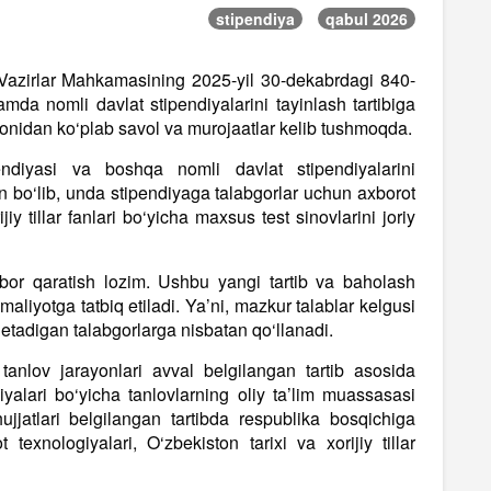
stipendiya
qabul 2026
Vazirlar Mahkamasining 2025-yil 30-dekabrdagi 840-
mda nomli davlat stipendiyalarini tayinlash tartibiga
omonidan ko‘plab savol va murojaatlar kelib tushmoqda.
ndiyasi va boshqa nomli davlat stipendiyalarini
an bo‘lib, unda stipendiyaga talabgorlar uchun axborot
iy tillar fanlari bo‘yicha maxsus test sinovlarini joriy
ibor qaratish lozim. Ushbu yangi tartib va baholash
liyotga tatbiq etiladi. Ya’ni, mazkur talablar kelgusi
k etadigan talabgorlarga nisbatan qo‘llanadi.
anlov jarayonlari avval belgilangan tartib asosida
yalari bo‘yicha tanlovlarning oliy ta’lim muassasasi
jjatlari belgilangan tartibda respublika bosqichiga
texnologiyalari, O‘zbekiston tarixi va xorijiy tillar