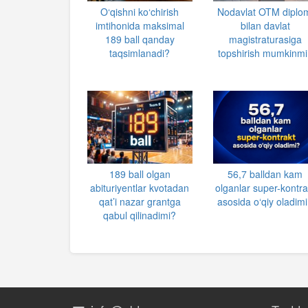
O‘qishni ko‘chirish
Nodavlat OTM diplo
imtihonida maksimal
bilan davlat
189 ball qanday
magistraturasiga
taqsimlanadi?
topshirish mumkinmi
189 ball olgan
56,7 balldan kam
abituriyentlar kvotadan
olganlar super-kontra
qat’i nazar grantga
asosida o‘qiy oladim
qabul qilinadimi?