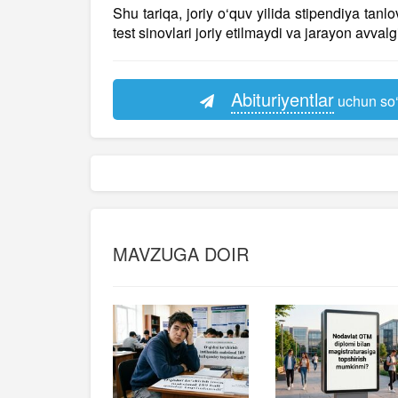
Shu tariqa, joriy o‘quv yilida stipendiya tan
test sinovlari joriy etilmaydi va jarayon avvalg
Abituriyentlar
uchun so‘
MAVZUGA DOIR