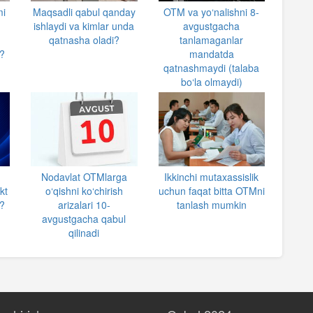
mi
Maqsadli qabul qanday
OTM va yo‘nalishni 8-
ishlaydi va kimlar unda
avgustgacha
qatnasha oladi?
tanlamaganlar
?
mandatda
qatnashmaydi (talaba
bo‘la olmaydi)
Nodavlat OTMlarga
Ikkinchi mutaxassislik
kt
o‘qishni ko‘chirish
uchun faqat bitta OTMni
i?
arizalari 10-
tanlash mumkin
avgustgacha qabul
qilinadi