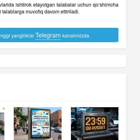
lovlarida ishtirok etayotgan talabalar uchun qo‘shimcha
i talablarga muvofiq davom ettiriladi.
Telegram
nggi yangiliklar
kanalimizda