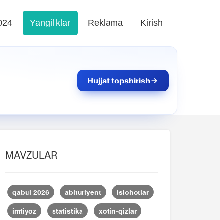
024
Yangiliklar
Reklama
Kirish
Hujjat topshirish
MAVZULAR
qabul 2026
abituriyent
islohotlar
imtiyoz
statistika
xotin-qizlar