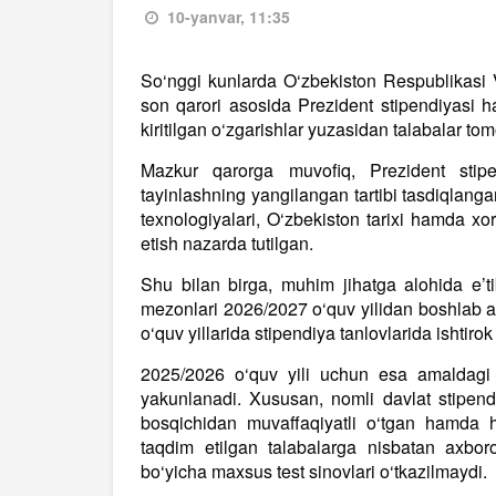
10-yanvar, 11:35
So‘nggi kunlarda O‘zbekiston Respublikasi 
son qarori asosida Prezident stipendiyasi ha
kiritilgan o‘zgarishlar yuzasidan talabalar t
Mazkur qarorga muvofiq, Prezident stipe
tayinlashning yangilangan tartibi tasdiqlang
texnologiyalari, O‘zbekiston tarixi hamda xorij
etish nazarda tutilgan.
Shu bilan birga, muhim jihatga alohida e’t
mezonlari 2026/2027 o‘quv yilidan boshlab ama
o‘quv yillarida stipendiya tanlovlarida ishtiro
2025/2026 o‘quv yili uchun esa amaldagi t
yakunlanadi. Xususan, nomli davlat stipendi
bosqichidan muvaffaqiyatli o‘tgan hamda hu
taqdim etilgan talabalarga nisbatan axborot 
bo‘yicha maxsus test sinovlari o‘tkazilmaydi.