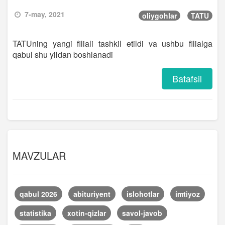
7-may, 2021
oliygohlar
TATU
TATUning yangi filiali tashkil etildi va ushbu filialga
qabul shu yildan boshlanadi
Batafsil
MAVZULAR
qabul 2026
abituriyent
islohotlar
imtiyoz
statistika
xotin-qizlar
savol-javob