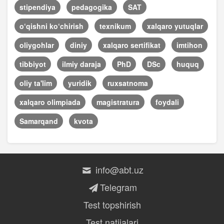
stipendiya
pedagogika
SAT
o‘qishni ko‘chirish
texnikum
xalqaro yutuqlar
oliygohlar
diniy
xalqaro sertifikat
imtihon
tibbiyot
ilmiy daraja
PhD
DSc
huquq
oliy ta'lim
yuridik
ruxsatnoma
xalqaro olimpiada
magistratura
foydali
Samarqand
kvota
info@abt.uz
Telegram
Test topshirish
Test natijalari