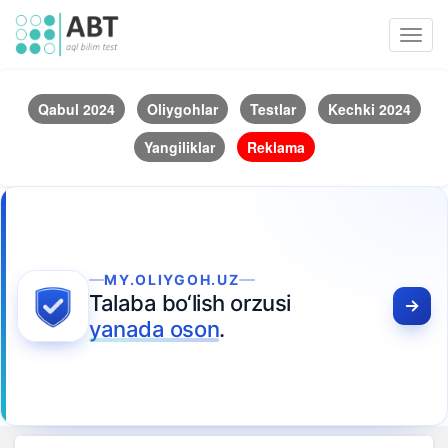
Toggl
navig
Qabul 2024
Oliygohlar
Testlar
Kechki 2024
Yangiliklar
Reklama
MY.OLIYGOH.UZ
Talaba bo‘lish orzusi
yanada oson
.